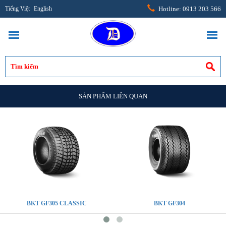
Tiếng Việt
English
Hotline: 0913 203 566
SẢN PHẨM LIÊN QUAN
BKT GF305 CLASSIC
BKT GF304