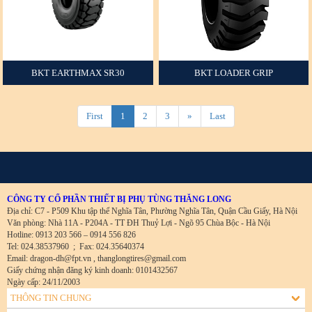
BKT EARTHMAX SR30
BKT LOADER GRIP
+
+
First
1
2
3
»
Last
CÔNG TY CỔ PHẦN THIẾT BỊ PHỤ TÙNG THĂNG LONG
Địa chỉ: C7 - P509 Khu tập thể Nghĩa Tân, Phường Nghĩa Tân, Quận Cầu Giấy, Hà Nội
Văn phòng: Nhà 11A - P204A - TT ĐH Thuỷ Lợi - Ngõ 95 Chùa Bộc - Hà Nội
Hotline: 0913 203 566 – 0914 556 826
Tel: 024.38537960
;
Fax: 024.35640374
Email: dragon-dh@fpt.vn , thanglongtires@gmail.com
Giấy chứng nhận đăng ký kinh doanh: 0101432567
Ngày cấp: 24/11/2003
THÔNG TIN CHUNG