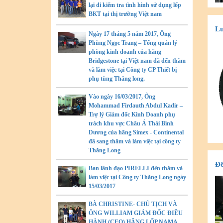
lại đi kiểm tra tình hình sử dụng lốp
BKT tại thị trường Việt nam
Lư
Ngày 17 tháng 5 năm 2017, Ông
Phùng Ngọc Trang – Tổng quản lý
phòng kinh doanh của hãng
Bridgestone tại Việt nam đã đến thăm
và làm việc tại Công ty CP Thiết bị
phụ tùng Thăng long.
Vào ngày 16/03/2017, Ông
Mohammad Firdauth Abdul Kadir –
Trợ lý Giám đốc Kinh Doanh phụ
trách khu vực Châu Á Thái Bình
Dương của hãng Simex - Continental
đã sang thăm và làm việc tại công ty
Thăng Long
Để
Ban lãnh đạo PIRELLI đến thăm và
làm việc tại Công ty Thăng Long ngày
15/03/2017
BÀ CHRISTINE- CHỦ TỊCH VÀ
ÔNG WILLIAM GIÁM ĐỐC ĐIỀU
HÀNH (CEO) HÃNG LỐP NAMA