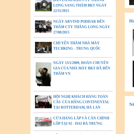
BAN LÃNH ĐẠO CTY THĂNG
LONG SANG THĂM BKT NGÀY
22/11/2015
Ho
NGÀY ARVIND PODDAR ĐẾN
THĂM CTY THĂNG LONG NGÀY
27/08/2015
CHUYẾN THĂM NHÀ MÁY
TECHKING - TRUNG QUỐC
NGÀY 13/1/2009, ĐOÀN CHUYÊN
GIA CỦA NHÀ MÁY BKT ĐÃ ĐẾN
THĂM VN
HỘI NGHỊ KHÁCH HÀNG TOÀN
CẦU CỦA HÃNG CONTINENTAL
Nê
TẠI ROTTERDAM, HÀ LAN
CỬA HÀNG LẮP VÀ CÂN CHỈNH
LỐP TẠI 92 - HAI BÀ TRƯNG