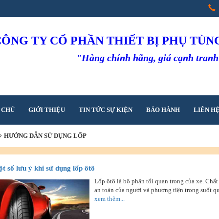
CÔNG TY CỔ PHẦN THIẾT BỊ PHỤ TÙ
"Hàng chính hãng, giá cạnh tran
 CHỦ
GIỚI THIỆU
TIN TỨC SỰ KIỆN
BẢO HÀNH
LIÊN H
HƯỚNG DẪN SỬ DỤNG LỐP
t số lưu ý khi sử dụng lốp ôtô
Lốp ôtô là bộ phận tối quan trọng của xe. Chất
an toàn của người và phương tiện trong suốt qu
xem thêm...