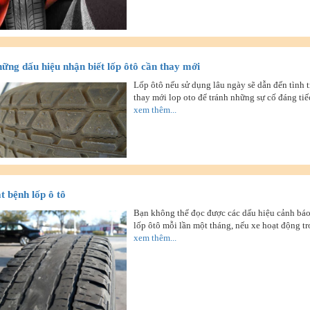
ững dấu hiệu nhận biết lốp ôtô cần thay mới
Lốp ôtô nếu sử dụng lâu ngày sẽ dẫn đến tình t
thay mới lop oto để tránh những sự cố đáng tiế
xem thêm...
t bệnh lốp ô tô
Bạn không thể đọc được các dấu hiệu cảnh báo
lốp ôtô mỗi lần một tháng, nếu xe hoạt động t
xem thêm...