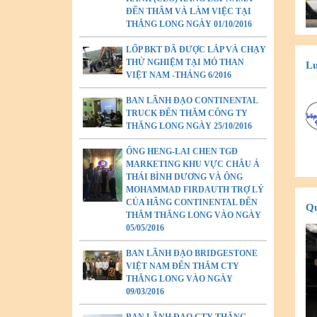
ĐẾN THĂM VÀ LÀM VIỆC TẠI
THĂNG LONG NGÀY 01/10/2016
LỐP BKT ĐÃ ĐƯỢC LẮP VÀ CHẠY
THỬ NGHIỆM TẠI MỎ THAN
Lư
VIỆT NAM -THÁNG 6/2016
BAN LÃNH ĐẠO CONTINENTAL
TRUCK ĐẾN THĂM CÔNG TY
THĂNG LONG NGÀY 25/10/2016
ÔNG HENG-LAI CHEN TGĐ
MARKETING KHU VỰC CHÂU Á
THÁI BÌNH DƯƠNG VÀ ÔNG
MOHAMMAD FIRDAUTH TRỢ LÝ
CỦA HÃNG CONTINENTAL ĐẾN
Qu
THĂM THĂNG LONG VÀO NGÀY
05/05/2016
BAN LÃNH ĐẠO BRIDGESTONE
VIỆT NAM ĐẾN THĂM CTY
THĂNG LONG VÀO NGÀY
09/03/2016