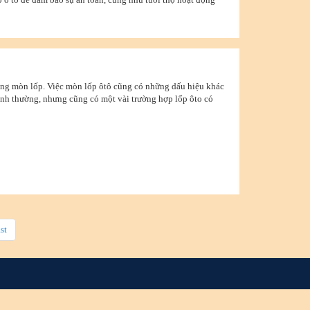
ượng mòn lốp. Việc mòn lốp ôtô cũng có những dấu hiệu khác
ình thường, nhưng cũng có một vài trường hợp lốp ôto có
st