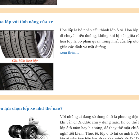
a lốp với tính năng của xe
Hoa lốp là bộ phận cấu thành lốp ô tô. Hoa lốp
di chuyển trên đường, không khí bị nén giữa cá
hoa lốp là bộ phận quan trọng nhất của lốp ôt
giữa các rãnh và mặt đường
xem thêm...
n lựa chọn lốp xe như thế nào?
Với những ai đang sử dụng ô tô là phương tiện 
khi vẫn chưa được chú ý đúng mức. Họ có thể b
lốp ôtô mòn hay hư hỏng, để thay thế một chiếc
nghĩ tiết kiệm. Thực tế, lốp ô tô lại có ảnh hưở
lốp rẻ tiền bạn hãy lựa chọn cho mình chiếc lố