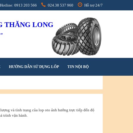
Hotline: 0913 203 566
024.38 537 960
Hỗ trợ 24/7
NG THĂNG LONG
h"
Ệ
HƯỚNG DẪN SỬ DỤNG LỐP
TIN NỘI BỘ
 lượng và tình trạng của lop oto ảnh hưởng trực tiếp đến độ
á trình vận hành.