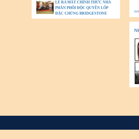
LỄ RA MẮT CHÍNH THỨC NHÀ
PHÂN PHỐI ĐỘC QUYỀN LỐP
xe
ĐẶC CHỦNG BRIDGESTONE
Nh