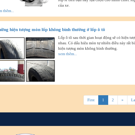
của xe.
m thêm...
ững hiện tượng mòn lốp không bình thường ở lốp ô tô
Lốp ô tô sau thời gian hoạt động sẽ có hiện t
nhau. Có dấu hiệu mòn tự nhiên điều này rất b
hiện tượng mòn không bình thường.
xem thêm...
First
1
2
»
La