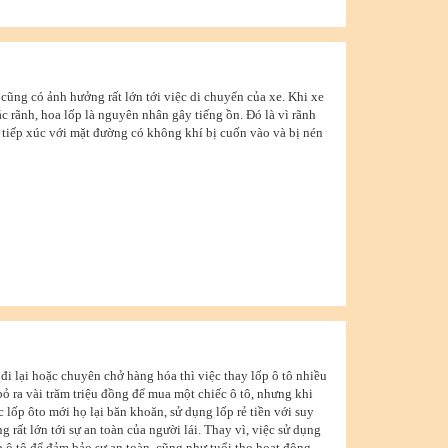
 cũng có ảnh hưởng rất lớn tới việc di chuyển của xe. Khi xe
c rãnh, hoa lốp là nguyên nhân gây tiếng ồn. Đó là vì rãnh
ô tiếp xúc với mặt đường có không khí bị cuốn vào và bị nén
đi lại hoặc chuyên chở hàng hóa thì việc thay lốp ô tô nhiều
ỏ ra vài trăm triệu đồng để mua một chiếc ô tô, nhưng khi
 lốp ôto mới họ lại băn khoăn, sử dụng lốp rẻ tiền với suy
ng rất lớn tới sự an toàn của người lái. Thay vì, việc sử dụng
p ô tô để đảm bảo sự an toàn, cũng như tuổi thọ hoạt động