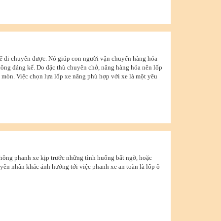
thể di chuyển được. Nó giúp con người vận chuyển hàng hóa
 công đáng kể. Do đặc thù chuyên chở, nâng hàng hóa nên lốp
o mòn. Việc chọn lựa lốp xe nâng phù hợp với xe là một yêu
không phanh xe kịp trước những tình huống bất ngờ, hoặc
uyên nhân khác ảnh hưởng tới việc phanh xe an toàn là lốp ô