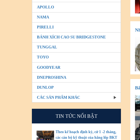
APOLLO
NAMA
PIRELLI
Nh
BÁNH XÍCH CAO SU BRIDGESTONE
TUNGGAL
TOYO
GOODYEAR
DNEPROSHINA
DUNLOP
Bắ
CÁC SẢN PHẨM KHÁC
TIN TỨC NỔI BẬT
Theo kế hoạch định kỳ, cứ 1 -2 tháng,
các cán bộ kỹ thuật của hãng lốp BKT