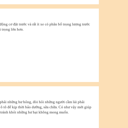
ộng cơ đặt trước và rất ít xe có phân bố trọng lượng trước
i trọng lớn hơn.
 phải những hư hỏng, đòi hỏi những người cầm lái phải
 ô tô để kịp thời bảo dưỡng, sửa chữa. Có như vậy mới giúp
à tránh khỏi những hư hại không mong muốn.