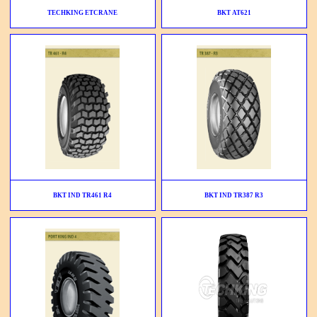
TECHKING ETCRANE
BKT AT621
BKT IND TR461 R4
BKT IND TR387 R3