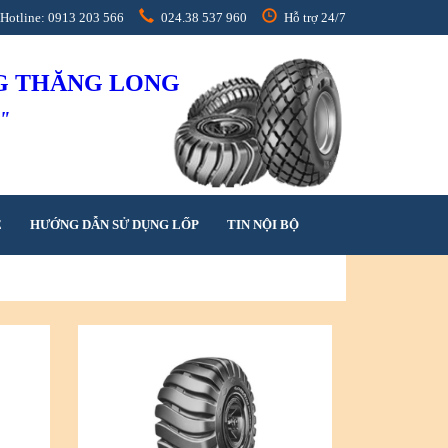
Hotline: 0913 203 566
024.38 537 960
Hỗ trợ 24/7
NG THĂNG LONG
h"
Ệ
HƯỚNG DẪN SỬ DỤNG LỐP
TIN NỘI BỘ