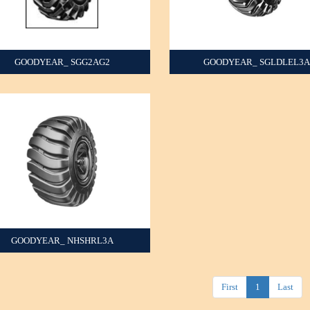
GOODYEAR_ SGG2AG2
GOODYEAR_ SGLDLEL3
+
+
GOODYEAR_ NHSHRL3A
+
First
1
Last