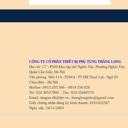
CÔNG TY CỔ PHẦN THIẾT BỊ PHỤ TÙNG THĂNG LONG
Địa chỉ: C7 - P509 Khu tập thể Nghĩa Tân, Phường Nghĩa Tân,
Quận Cầu Giấy, Hà Nội
Văn phòng: Nhà 11A - P204A - TT ĐH Thuỷ Lợi - Ngõ 95
Chùa Bộc - Hà Nội
Hotline: 0913 203 566 – 0914 556 826
Tel: 024.38537960
;
Fax: 024.35640374
Email: dragon-dh@fpt.vn , thanglongtires@gmail.com
Giấy chứng nhận đăng ký kinh doanh: 0101432567
Ngày cấp: 24/11/2003