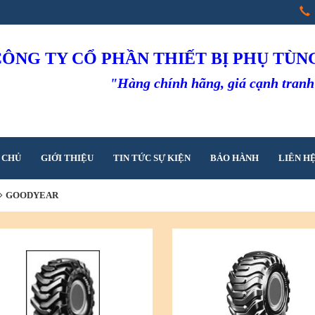
CÔNG TY CỔ PHẦN THIẾT BỊ PHỤ TÙ
"Hàng chính hãng, giá cạnh tran
 CHỦ
GIỚI THIỆU
TIN TỨC SỰ KIỆN
BẢO HÀNH
LIÊN H
GOODYEAR