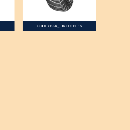
A
GOODYEAR_ HRLDLEL3A
+