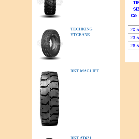
TI
SI
Cỡ 
TECHKING
20.5
ETCRANE
23.5
26.5
BKT MAGLIFT
BKT AT621