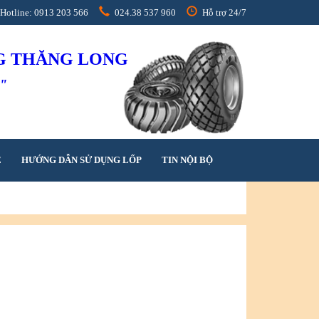
Hotline: 0913 203 566
024.38 537 960
Hỗ trợ 24/7
NG THĂNG LONG
h"
Ệ
HƯỚNG DẪN SỬ DỤNG LỐP
TIN NỘI BỘ