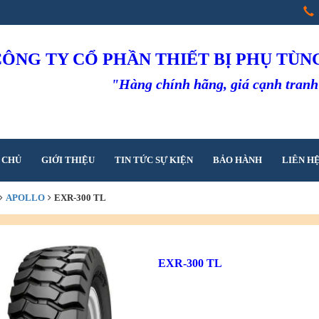
CÔNG TY CỔ PHẦN THIẾT BỊ PHỤ TÙ
"Hàng chính hãng, giá cạnh tran
 CHỦ
GIỚI THIỆU
TIN TỨC SỰ KIỆN
BẢO HÀNH
LIÊN H
APOLLO
EXR-300 TL
EXR-300 TL