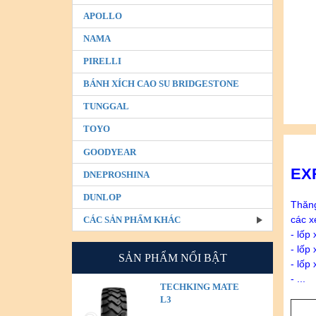
APOLLO
NAMA
PIRELLI
BÁNH XÍCH CAO SU BRIDGESTONE
TUNGGAL
TOYO
GOODYEAR
EX
DNEPROSHINA
DUNLOP
Thăng
các x
CÁC SẢN PHẨM KHÁC
- lốp
- lốp
SẢN PHẨM NỔI BẬT
- lốp
- ...
TECHKING MATE
L3