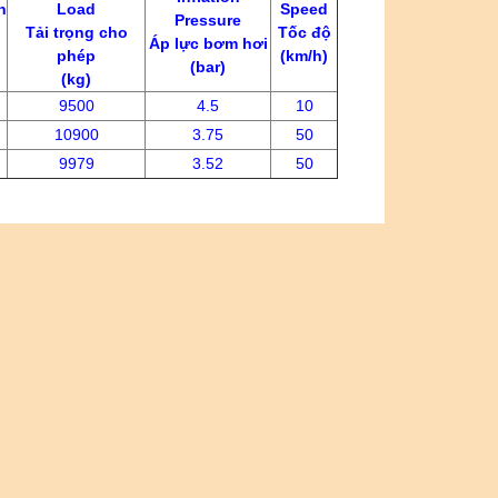
h
Load
Speed
Pressure
Tải trọng cho
Tốc độ
Áp lực bơm hơi
phép
(km/h)
(bar)
(kg)
9500
4.5
10
10900
3.75
50
9979
3.52
50