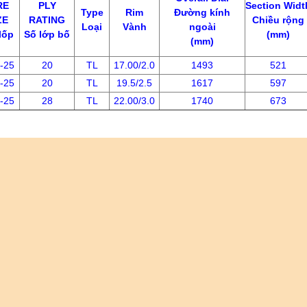
RE
PLY
Section Widt
Type
Rim
Đường kính
ZE
RATING
Chiều rộng
Loại
Vành
ngoài
lốp
Số lớp bố
(mm)
(mm)
-25
20
TL
17.00/2.0
1493
521
-25
20
TL
19.5/2.5
1617
597
-25
28
TL
22.00/3.0
1740
673