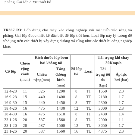
phẳng. Gai lốp được thiết kế
TR387 R3
: Lốp dùng cho máy kéo công nghiệp với mặt tiếp xúc rộng và
phẳng. Gai lốp được thiết kế đặc biệt để lốp trôi hơn. Loại lốp này lý tưởng để
sử dụng trên các thiết bị xây dựng đường xá cũng như các thiết bị công nghiệp
khác
Kích thước lốp bơm
Tải trọng khi chạy
hơi không tải
30Kmp/h
Chiều
rộng
Số lớp
Tổng
Tải
Cỡ
lốp
Loại
vành
bố
Chiều
đường
trọng tối
Áp lực
(inch)
rộng
(mm)
kính
đa
hơi
(bar)
(mm)
(kgs)
12.4-28
11
325
1200
8
TT
1650
2.3
16.9-28
15
440
1400
8
TT
2180
1.7
16.9-30
15
440
1450
8
TT
2300
1.7
18.4-26
16
475
1430
12
TL
3000
2.3
18.4-30
16
475
1510
8
TT
2430
1.4
23.1-26
20
587
1560
8
TL
2900
1.1
23.1-26
20
587
1560
12
TL
3650
1.7
23.1-26
20
587
1560
16
TL
4375
2.3