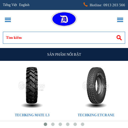
Tiếng Việt
English
Hotline: 0913 203 566
SẢN PHẨM NỔI BẬT
TECHKING MATE L3
TECHKING ETCRANE