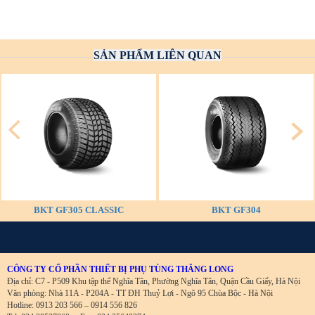
SẢN PHẨM LIÊN QUAN
BKT GF305 CLASSIC
BKT GF304
CÔNG TY CỔ PHẦN THIẾT BỊ PHỤ TÙNG THĂNG LONG
Địa chỉ: C7 - P509 Khu tập thể Nghĩa Tân, Phường Nghĩa Tân, Quận Cầu Giấy, Hà Nội
Văn phòng: Nhà 11A - P204A - TT ĐH Thuỷ Lợi - Ngõ 95 Chùa Bộc - Hà Nội
Hotline: 0913 203 566 – 0914 556 826