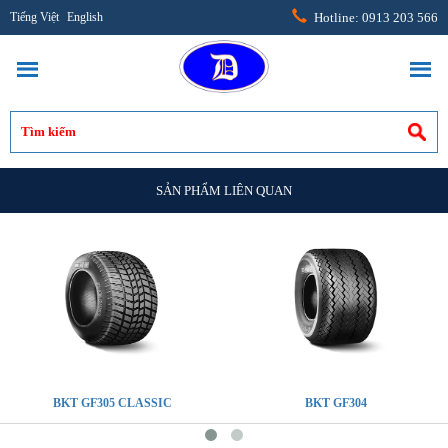
Tiếng Việt
English
Hotline: 0913 203 566
SẢN PHẨM LIÊN QUAN
BKT GF305 CLASSIC
BKT GF304