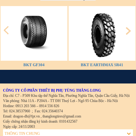
BKT GF304
BKT EARTHMAX SR41
CÔNG TY CỔ PHẦN THIẾT BỊ PHỤ TÙNG THĂNG LONG
Địa chỉ: C7 - P509 Khu tập thể Nghĩa Tân, Phường Nghĩa Tân, Quận Cầu Giấy, Hà Nội
Văn phòng: Nhà 11A - P204A - TT ĐH Thuỷ Lợi - Ngõ 95 Chùa Bộc - Hà Nội
Hotline: 0913 203 566 – 0914 556 826
Tel: 024.38537960
;
Fax: 024.35640374
Email: dragon-dh@fpt.vn , thanglongtires@gmail.com
Giấy chứng nhận đăng ký kinh doanh: 0101432567
Ngày cấp: 24/11/2003
THÔNG TIN CHUNG