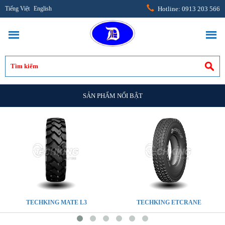
Tiếng Việt
English
Hotline: 0913 203 566
SẢN PHẨM NỔI BẬT
TECHKING MATE L3
TECHKING ETCRANE