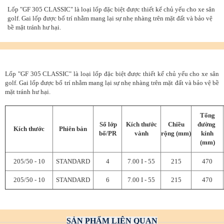
Lốp "GF 305 CLASSIC" là loại lốp đặc biệt được thiết kế chủ yếu cho xe sân
golf. Gai lốp được bố trí nhằm mang lại sự nhẹ nhàng trên mặt đất và bảo vệ
bề mặt tránh hư hại.
Lốp "GF 305 CLASSIC" là loại lốp đặc biệt được thiết kế chủ yếu cho xe sân
golf. Gai lốp được bố trí nhằm mang lại sự nhẹ nhàng trên mặt đất và bảo vệ bề
mặt tránh hư hại.
Tổng
Số lớp
Kích thước
Chiều
đường
Kích thước
Phiên bản
bố/PR
vành
rộng (mm)
kính
(mm)
205/50 - 10
STANDARD
4
7.00 I - 55
215
470
205/50 - 10
STANDARD
6
7.00 I - 55
215
470
SẢN PHẨM LIÊN QUAN