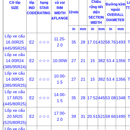
Chiều
Cỡ lốp
lốp
hạng
và vai
L
Đường kính
rộng tiết
SIZE
IND
STAR
RIM
TT
ngoài
32nds
diện
CODE
RATING
WIDTH
OVERALL
SECTION
&FLANGE
DIAMETER
WIDTH
in
mm
in
mm
in
mm
Lốp xe cẩu
11.25-
16.00R25
E2
☆☆☆
35
28
17.01
432
58.76
1493
2.0
(445/95R25)
Lốp xe cẩu
14.00R24
E2
☆☆☆
10.00W
27
21
15
382
53.4
1356
(385/95R24)
Lốp xe cẩu
10.00-
14.00R25
E2
☆☆☆
27
21
15
382
53.4
1356
1.5
(385/95R25)
Lốp xe cẩu
14.00-
17.5R25
E2
☆☆☆
35
28
17.52
445
53.08
1348
1.5
(445/80R25)
Lốp xe cẩu
17.00-
20.5R25
E2
☆☆☆
39
31
20.51
521
58.66
1490
2.0
(525/80R25)
Lốp xe cẩu