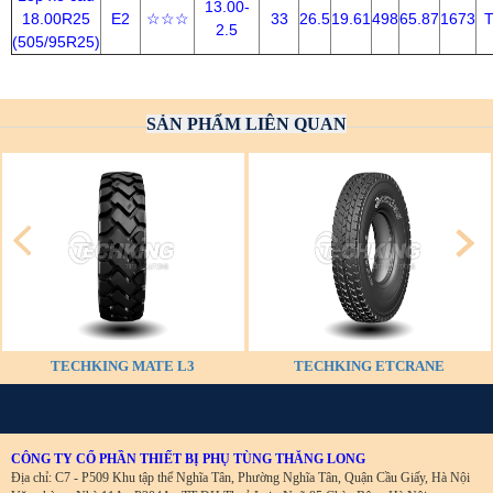
13.00-
18.00R25
E2
☆☆☆
33
26.5
19.61
498
65.87
1673
2.5
(505/95R25)
SẢN PHẨM LIÊN QUAN
TECHKING MATE L3
TECHKING ETCRANE
CÔNG TY CỔ PHẦN THIẾT BỊ PHỤ TÙNG THĂNG LONG
Địa chỉ: C7 - P509 Khu tập thể Nghĩa Tân, Phường Nghĩa Tân, Quận Cầu Giấy, Hà Nội