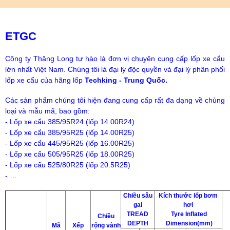
ETGC
Công ty Thăng Long tự hào là đơn vị chuyên cung cấp lốp xe cẩu
lớn nhất Việt Nam.
Chúng tôi là đại lý độc quyền và đại lý phân phối
lốp xe cẩu của hãng lốp
Techking - Trung Quốc.
Các sản phẩm chúng tôi hiện đang cung cấp rất đa dạng về chủng
loại và mẫu mã, bao gồm:
- Lốp xe cẩu 385/95R24 (lốp 14.00R24)
- Lốp xe cẩu 385/95R25 (lốp 14.00R25)
- Lốp xe cẩu 445/95R25 (lốp 16.00R25)
- Lốp xe cẩu 505/95R25 (lốp 18.00R25)
- Lốp xe cẩu 525/80R25 (lốp 20.5R25)
- …
Chiều sâu
Kích thước lốp bơm
gai
hơi
TREAD
Tyre Inflated
Chiều
DEPTH
Dimension(mm)
Mã
Xếp
rộng vành