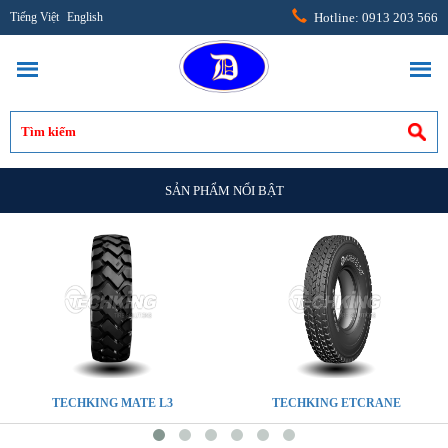
Tiếng Việt
English
Hotline: 0913 203 566
SẢN PHẨM NỔI BẬT
TECHKING MATE L3
TECHKING ETCRANE