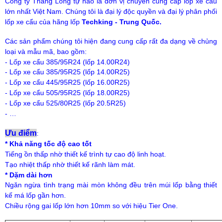
Công ty Thăng Long tự hào là đơn vị chuyên cung cấp lốp xe cẩu
lớn nhất Việt Nam.
Chúng tôi là đại lý độc quyền và đại lý phân phối
lốp xe cẩu của hãng lốp
Techking - Trung Quốc.
Các sản phẩm chúng tôi hiện đang cung cấp rất đa dạng về chủng
loại và mẫu mã, bao gồm:
- Lốp xe cẩu 385/95R24 (lốp 14.00R24)
- Lốp xe cẩu 385/95R25 (lốp 14.00R25)
- Lốp xe cẩu 445/95R25 (lốp 16.00R25)
- Lốp xe cẩu 505/95R25 (lốp 18.00R25)
- Lốp xe cẩu 525/80R25 (lốp 20.5R25)
- …
Ưu điểm
:
* Khả năng tốc độ cao tốt
Tiếng ồn thấp nhờ thiết kế trình tự cao độ linh hoạt.
Tạo nhiệt thấp nhờ thiết kế rãnh làm mát.
* Dặm dài hơn
Ngăn ngừa tình trạng mài mòn không đều trên múi lốp bằng thiết
kế má lốp gần hơn.
Chiều rộng gai lốp lớn hơn 10mm so với hiệu Tier One.