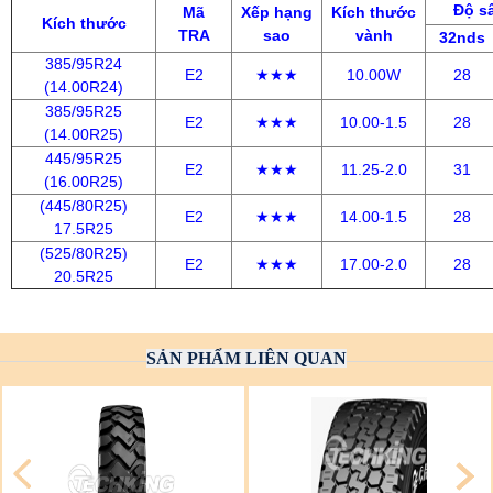
Độ sâ
Mã
Xếp hạng
Kích thước
Kích thước
TRA
sao
vành
32nds
385/95R24
E2
★★★
10.00W
28
(14.00R24)
385/95R25
E2
★★★
10.00-1.5
28
(14.00R25)
445/95R25
E2
★★★
11.25-2.0
31
(16.00R25)
(445/80R25)
E2
★★★
14.00-1.5
28
17.5R25
(525/80R25)
E2
★★★
17.00-2.0
28
20.5R25
SẢN PHẨM LIÊN QUAN