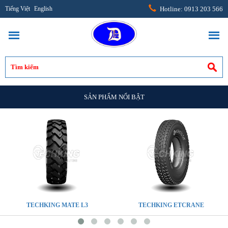
Tiếng Việt
English
Hotline: 0913 203 566
SẢN PHẨM NỔI BẬT
TECHKING MATE L3
TECHKING ETCRANE