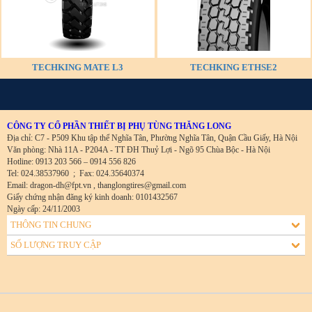
TECHKING MATE L3
TECHKING ETHSE2
CÔNG TY CỔ PHẦN THIẾT BỊ PHỤ TÙNG THĂNG LONG
Địa chỉ: C7 - P509 Khu tập thể Nghĩa Tân, Phường Nghĩa Tân, Quận Cầu Giấy, Hà Nội
Văn phòng: Nhà 11A - P204A - TT ĐH Thuỷ Lợi - Ngõ 95 Chùa Bộc - Hà Nội
Hotline: 0913 203 566 – 0914 556 826
Tel: 024.38537960
;
Fax: 024.35640374
Email: dragon-dh@fpt.vn , thanglongtires@gmail.com
Giấy chứng nhận đăng ký kinh doanh: 0101432567
Ngày cấp: 24/11/2003
THÔNG TIN CHUNG
SỐ LƯỢNG TRUY CẬP