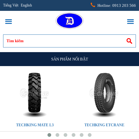
Tiếng Việt
English
Hotline: 0913 203 566
SẢN PHẨM NỔI BẬT
TECHKING MATE L3
TECHKING ETCRANE