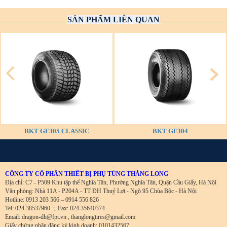
SẢN PHẨM LIÊN QUAN
BKT GF305 CLASSIC
BKT GF304
CÔNG TY CỔ PHẦN THIẾT BỊ PHỤ TÙNG THĂNG LONG
Địa chỉ: C7 - P509 Khu tập thể Nghĩa Tân, Phường Nghĩa Tân, Quận Cầu Giấy, Hà Nội
Văn phòng: Nhà 11A - P204A - TT ĐH Thuỷ Lợi - Ngõ 95 Chùa Bộc - Hà Nội
Hotline: 0913 203 566 – 0914 556 826
Tel: 024.38537960
;
Fax: 024.35640374
Email: dragon-dh@fpt.vn , thanglongtires@gmail.com
Giấy chứng nhận đăng ký kinh doanh: 0101432567