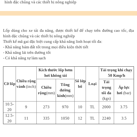
hình đặc chủng và các thiết bị nông nghiệp
Lốp dùng cho xe tải đa năng, được thiết kế để chạy trên đường cao tốc, địa
hình đặc chủng và các thiết bị nông nghiệp
Thiết kế mã gai đặc biệt cung cấp khả năng linh hoạt tối đa:
- Khả năng bám đất tốt trong mọi điều kiện thời tiết
- Khả năng lái trên đường tốt
- Có khả năng tự làm sạch
Kích thước lốp bơm
Tải trọng khi chạy
hơi không tải
50 Kmp/h
Chiều rộng
Số lớp
Tải
Cỡ lốp
Loại
Tổng
vành
(inch)
bố
Chiều
trọng
Áp lực
đường
rộng
(mm)
tối đa
hơi
(bar)
kính
(mm)
(kgs)
10.5-
9
273
970
10
TL
2000
3.75
20
12.5-
11
335
1050
12
TL
2240
3.5
20