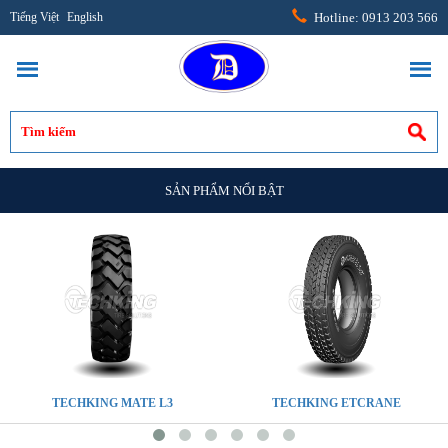
Tiếng Việt
English
Hotline: 0913 203 566
SẢN PHẨM NỔI BẬT
TECHKING MATE L3
TECHKING ETCRANE