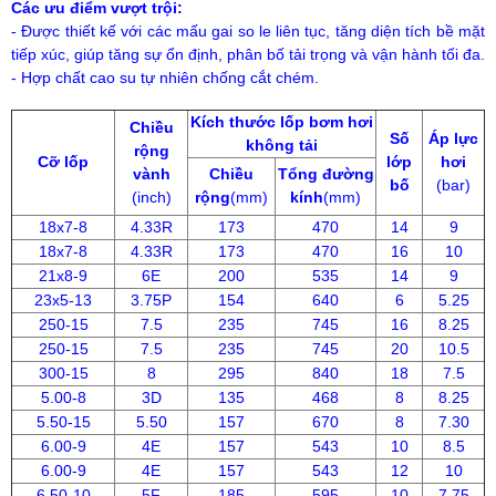
Các ưu điểm vượt trội:
- Được thiết kế với các mấu gai so le liên tục, tăng diện tích bề mặt
tiếp xúc, giúp tăng sự ổn định, phân bố tải trọng và vận hành tối đa.
- Hợp chất cao su tự nhiên chống cắt chém.
Kích thước lốp bơm hơi
Chiều
Số
Áp lực
không tải
rộng
Cỡ lốp
lớp
hơi
vành
Chiều
Tổng đường
bố
(bar)
(inch)
rộng
(mm)
kính
(mm)
18x7-8
4.33R
173
470
14
9
18x7-8
4.33R
173
470
16
10
21x8-9
6E
200
535
14
9
23x5-13
3.75P
154
640
6
5.25
250-15
7.5
235
745
16
8.25
250-15
7.5
235
745
20
10.5
300-15
8
295
840
18
7.5
5.00-8
3D
135
468
8
8.25
5.50-15
5.50
157
670
8
7.30
6.00-9
4E
157
543
10
8.5
6.00-9
4E
157
543
12
10
6.50-10
5F
185
595
10
7.75