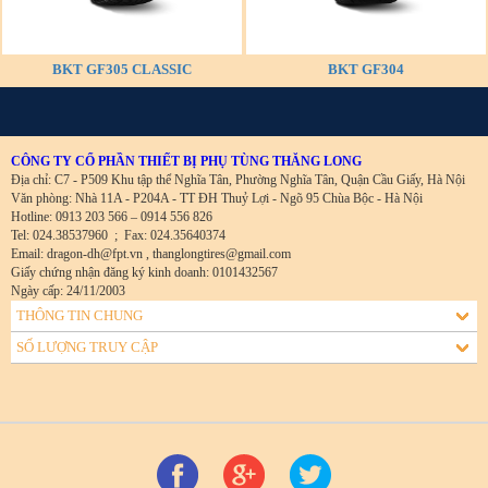
BKT GF305 CLASSIC
BKT GF304
CÔNG TY CỔ PHẦN THIẾT BỊ PHỤ TÙNG THĂNG LONG
Địa chỉ: C7 - P509 Khu tập thể Nghĩa Tân, Phường Nghĩa Tân, Quận Cầu Giấy, Hà Nội
Văn phòng: Nhà 11A - P204A - TT ĐH Thuỷ Lợi - Ngõ 95 Chùa Bộc - Hà Nội
Hotline: 0913 203 566 – 0914 556 826
Tel: 024.38537960
;
Fax: 024.35640374
Email: dragon-dh@fpt.vn , thanglongtires@gmail.com
Giấy chứng nhận đăng ký kinh doanh: 0101432567
Ngày cấp: 24/11/2003
THÔNG TIN CHUNG
SỐ LƯỢNG TRUY CẬP