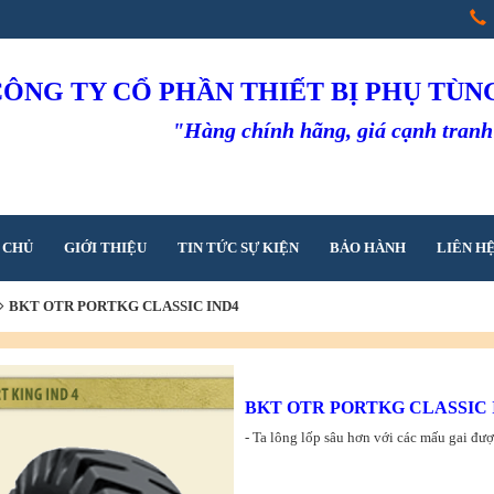
CÔNG TY CỔ PHẦN THIẾT BỊ PHỤ TÙ
"Hàng chính hãng, giá cạnh tran
 CHỦ
GIỚI THIỆU
TIN TỨC SỰ KIỆN
BẢO HÀNH
LIÊN H
BKT OTR PORTKG CLASSIC IND4
BKT OTR PORTKG CLASSIC 
- Ta lông lốp sâu hơn với các mấu gai được