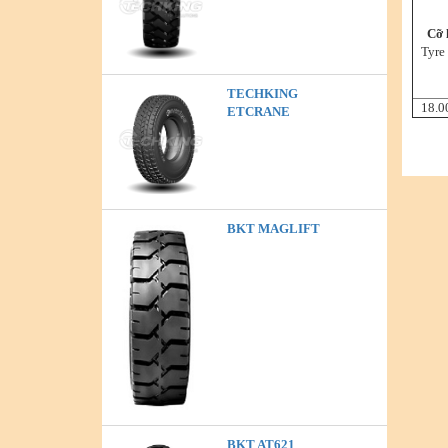
Cỡ 
Tyre
TECHKING
18.0
ETCRANE
BKT MAGLIFT
BKT AT621