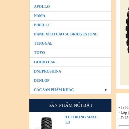
APOLLO
NAMA
PIRELLI
BÁNH XÍCH CAO SU BRIDGESTONE
TUNGGAL
TOYO
GOODYEAR
DNEPROSHINA
DUNLOP
CÁC SẢN PHẨM KHÁC
SẢN PHẨM NỔI BẬT
- Ta l
- Lớp 
TECHKING MATE
- Ta l
L3