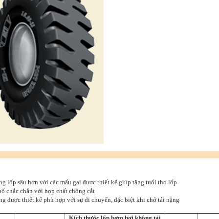
ông lốp sâu hơn với các mấu gai được thiết kế giúp tăng tuổi thọ lốp
bố chắc chắn với hợp chất chống cắt
ông được thiết kế phù hợp với sự di chuyển, đặc biệt khi chở tải nặng
Kích thước lốp bơm hơi không tải