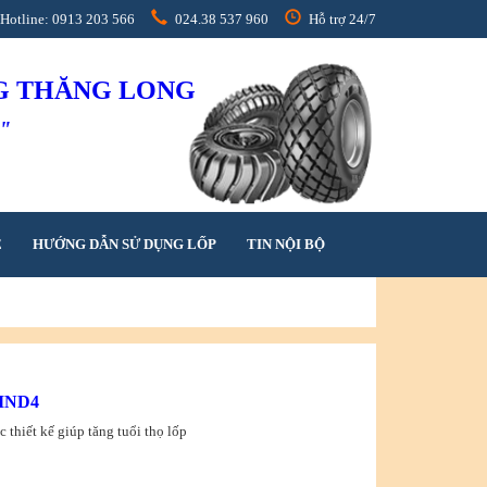
Hotline: 0913 203 566
024.38 537 960
Hỗ trợ 24/7
NG THĂNG LONG
h"
Ệ
HƯỚNG DẪN SỬ DỤNG LỐP
TIN NỘI BỘ
IND4
 thiết kế giúp tăng tuổi thọ lốp