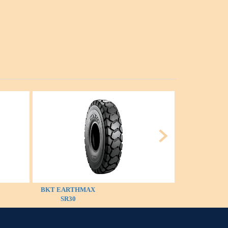
BKT EARTHMAX
BKT LOADER 
SR30