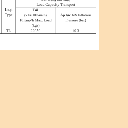
Load Capacity Transport
Loại
Tải
Type
(v<= 10Km/h)
Áp lực hơi
Inflation
10Kmp/h Max. Load
Pressure (bar)
(kgs)
TL
22950
10.3