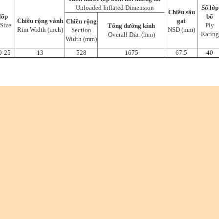
Unloaded Inflated Dimension
Số lớp
Chiều sâu
lốp
bố
Chiều rộng vành
gai
Chiều rộng
 Size
Ply
Tổng đường kính
Rim Width (inch)
NSD (mm)
Section
Rating
Overall Dia. (mm)
Width (mm)
0-25
13
528
1675
67.5
40