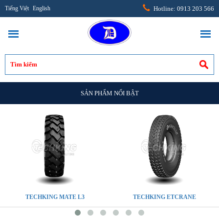
Tiếng Việt
English
Hotline: 0913 203 566
SẢN PHẨM NỔI BẬT
TECHKING MATE L3
TECHKING ETCRANE