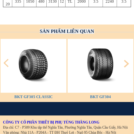
335
1050
480
3130
12
TL
2000
3.5
2240
3.5
20
SẢN PHẨM LIÊN QUAN
BKT GF305 CLASSIC
BKT GF304
CÔNG TY CỔ PHẦN THIẾT BỊ PHỤ TÙNG THĂNG LONG
Địa chỉ: C7 - P509 Khu tập thể Nghĩa Tân, Phường Nghĩa Tân, Quận Cầu Giấy, Hà Nội
Văn phòng: Nhà 11A - P204A - TT ĐH Thuỷ Lợi - Ngõ 95 Chùa Bộc - Hà Nội