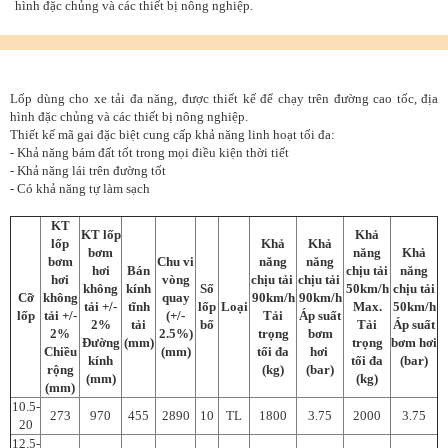
hình đặc chủng và các thiết bị nông nghiệp.
Lốp dùng cho xe tải đa năng, được thiết kế để chạy trên đường cao tốc, địa
hình đặc chủng và các thiết bị nông nghiệp.
Thiết kế mã gai đặc biệt cung cấp khả năng linh hoạt tối đa:
- Khả năng bám đất tốt trong mọi điều kiện thời tiết
- Khả năng lái trên đường tốt
- Có khả năng tự làm sạch
KT
KT lốp
Khả
lốp
Khả
Khả
bơm
năng
Khả
bơm
Chu vi
năng
năng
hơi
Bán
chịu tải
năng
hơi
vòng
chịu tải
chịu tải
không
kính
Số
50km/h
chịu tải
Cỡ
không
quay
90km/h
90km/h
tải +/-
tĩnh
lốp
Loại
Max.
50km/h
lốp
tải +/-
(+/-
Tải
Áp suất
2%
tải
bố
Tải
Áp suất
2%
2.5%)
trọng
bơm
Đường
(mm)
trọng
bơm hơi
Chiều
(mm)
tối đa
hơi
kính
tối đa
(bar)
rộng
(kg)
(bar)
(mm)
(kg)
(mm)
10.5-
273
970
455
2890
10
TL
1800
3.75
2000
3.75
20
12.5-