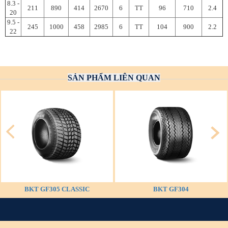
8.3 -
211
890
414
2670
6
TT
96
710
2.4
20
9.5 -
245
1000
458
2985
6
TT
104
900
2.2
22
SẢN PHẨM LIÊN QUAN
BKT GF305 CLASSIC
BKT GF304