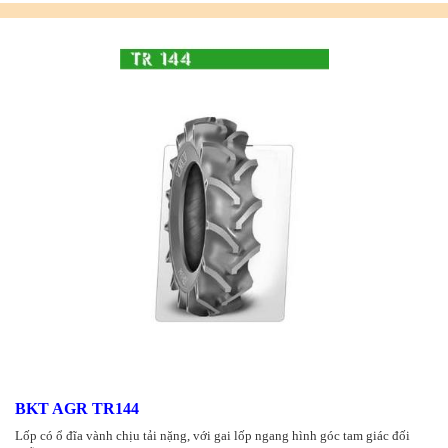
BKT AGR TR144
Lốp có ổ đĩa vành chịu tải nặng, với gai lốp ngang hình góc tam giác đối