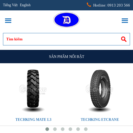
Tiếng Việt
English
Hotline: 0913 203 566
SẢN PHẨM NỔI BẬT
TECHKING MATE L3
TECHKING ETCRANE