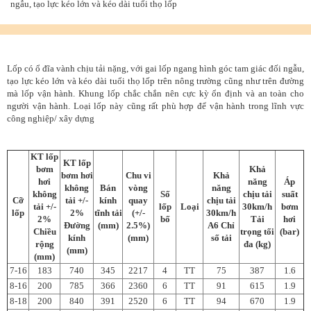
ngẫu, tạo lực kéo lớn và kéo dài tuổi thọ lốp
Lốp có ổ đĩa vành chịu tải nặng, với gai lốp ngang hình góc tam giác đối ngẫu,
tạo lực kéo lớn và kéo dài tuổi thọ lốp trên nông trường cũng như trên đường
mà lốp vận hành. Khung lốp chắc chắn nên cực kỳ ổn định và an toàn cho
người vận hành. Loại lốp này cũng rất phù hợp để vận hành trong lĩnh vực
công nghiệp/ xây dựng
KT lốp
KT lốp
bơm
Khả
bơm hơi
Chu vi
Khả
hơi
năng
Áp
không
Bán
vòng
năng
không
Số
chịu tải
suất
Cỡ
tải +/-
kính
quay
chịu tải
tải +/-
lốp
Loại
30km/h
bơm
lốp
2%
tĩnh tải
(+/-
30km/h
2%
bố
Tải
hơi
Đường
(mm)
2.5%)
A6 Chỉ
Chiều
trọng tối
(bar)
kính
(mm)
số tải
rộng
đa (kg)
(mm)
(mm)
7-16
183
740
345
2217
4
TT
75
387
1.6
8-16
200
785
366
2360
6
TT
91
615
1.9
8-18
200
840
391
2520
6
TT
94
670
1.9