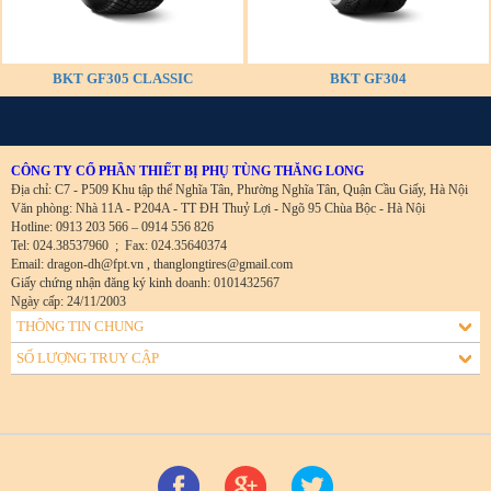
BKT GF305 CLASSIC
BKT GF304
CÔNG TY CỔ PHẦN THIẾT BỊ PHỤ TÙNG THĂNG LONG
Địa chỉ: C7 - P509 Khu tập thể Nghĩa Tân, Phường Nghĩa Tân, Quận Cầu Giấy, Hà Nội
Văn phòng: Nhà 11A - P204A - TT ĐH Thuỷ Lợi - Ngõ 95 Chùa Bộc - Hà Nội
Hotline: 0913 203 566 – 0914 556 826
Tel: 024.38537960
;
Fax: 024.35640374
Email: dragon-dh@fpt.vn , thanglongtires@gmail.com
Giấy chứng nhận đăng ký kinh doanh: 0101432567
Ngày cấp: 24/11/2003
THÔNG TIN CHUNG
SỐ LƯỢNG TRUY CẬP