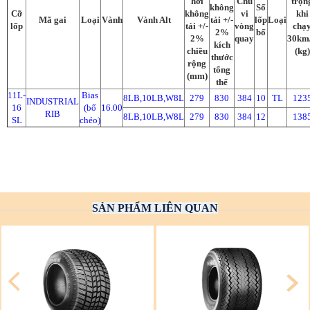
hơi
Chu
trọn
không
Số
Cỡ
không
vi
khi
Mã gai
Loại
Vành
Vành Alt
tải +/-
lốp
Loại
lốp
tải +/-
vòng
chạ
2%
bố
2%
quay
30km
kích
chiều
(kg)
thước
rộng
tổng
(mm)
thể
11L-
Bias
8LB,10LB,W8L
279
830
384
10
TL
123
INDUSTRIAL
16
(bố
16.00
RIB
8LB,10LB,W8L
279
830
384
12
138
SL
chéo)
SẢN PHẨM LIÊN QUAN