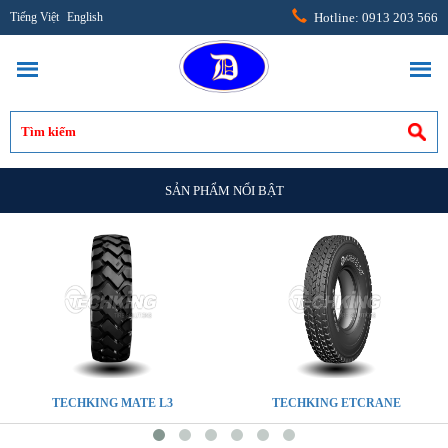
Tiếng Việt
English
Hotline: 0913 203 566
SẢN PHẨM NỔI BẬT
TECHKING MATE L3
TECHKING ETCRANE