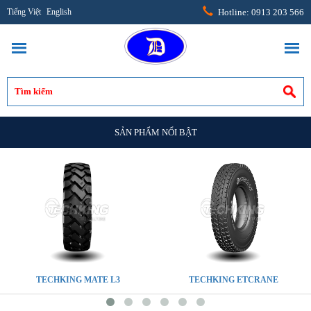
Tiếng Việt
English
Hotline: 0913 203 566
SẢN PHẨM NỔI BẬT
TECHKING MATE L3
TECHKING ETCRANE