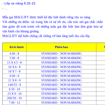
- Lốp xe nâng 8.25-15
- ...
Mẫu gai MAGLIFT được thiết kế đặc biệt dành riêng cho xe nâng.
Với những ưu điểm: tải trọng lớn và sự tối ưu, cấu trúc mã gai chắc chắn
làm giảm độ trơn trượt với những mấu gai đặc biệt làm đơn giản hóa sự
vận hành của khung gioăng.
MAGLIFT thể hiện chống cắt chống vỡ làm tăng tuổi thọ của lốp.
Kích thước
Phiên bản
4.00 - 8
STANDARD – NON MARKING
5.00 - 8
STANDARD – NON MARKING
15 X 4.5 - 8
STANDARD – NON MARKING
16 X 6 - 8
STANDARD – NON MARKING
18 X 7 - 8
STANDARD – NON MARKING
6.00 - 9
STANDARD – NON MARKING
21 X 8 - 9
STANDARD – NON MARKING
140/55 - 9
STANDARD – NON MARKING
6.50 - 10
STANDARD – NON MARKING
23 X 9 - 10
STANDARD – NON MARKING
200/50 - 10
STANDARD – NON MARKING
7.00 - 12
STANDARD – NON MARKING