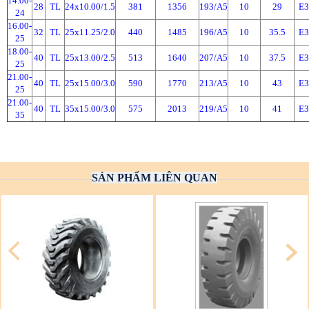
14.00-
28
TL
24x10.00/1.5
381
1356
193/A5
10
29
E3
24
16.00-
32
TL
25x11.25/2.0
440
1485
196/A5
10
35.5
E3
25
18.00-
40
TL
25x13.00/2.5
513
1640
207/A5
10
37.5
E3
25
21.00-
40
TL
25x15.00/3.0
590
1770
213/A5
10
43
E3
25
21.00-
40
TL
35x15.00/3.0
575
2013
219/A5
10
41
E3
35
SẢN PHẨM LIÊN QUAN