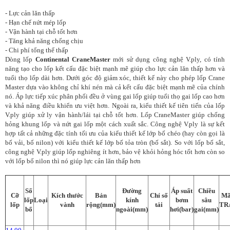
- Lực cản lăn thấp
- Hạn chế nứt mép lốp
- Vận hành tại chỗ tốt hơn
- Tăng khả năng chống chịu
- Chi phí tổng thể thấp
Dòng lốp
Continental CraneMaster
mới sử dụng công nghệ V.ply, có tính
năng tạo cho lốp kết cấu đặc biệt mạnh mẽ giúp cho lực cản lăn thấp hơn và
tuổi thọ lốp dài hơn. Dưới góc độ giảm xóc, thiết kế này cho phép lốp Crane
Master dựa vào không chỉ khí nén mà cả kết cấu đặc biệt mạnh mẽ của chính
nó. Áp lực tiếp xúc phân phối đều ở vùng gai lốp giúp tuổi thọ gai lốp cao hơn
và khả năng điều khiển ưu việt hơn. Ngoài ra, kiểu thiết kế tiên tiến của lốp
V.ply giúp xử ly vận hành/lái tại chỗ tốt hơn. Lốp CraneMaster giúp chống
hỏng khung lốp và nứt gai lốp một cách xuất sắc. Công nghệ V.ply là sự kết
hợp tất cả những đặc tính tối ưu của kiểu thiết kế lớp bố chéo (hay còn gọi là
bố vải, bố nilon) với kiểu thiết kế lớp bố tỏa tròn (bố sắt). So với lốp bố sắt,
công nghệ V.ply giúp lốp nghiêng ít hơn, bảo vệ khỏi hỏng hóc tốt hơn còn so
với lốp bố nilon thì nó giúp lực cản lăn thấp hơn
Số
Đường
Áp suất
Chiều
Cỡ
Kích thước
Bản
Chỉ số
M
lốp
Loại
kính
bơm
sâu
lốp
vành
rộng(mm)
tải
TR
bố
ngoài(mm)
hơi(bar)
gai(mm)