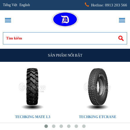
Tiếng Việt
English
Hotline: 0913 203 566
SẢN PHẨM NỔI BẬT
TECHKING MATE L3
TECHKING ETCRANE