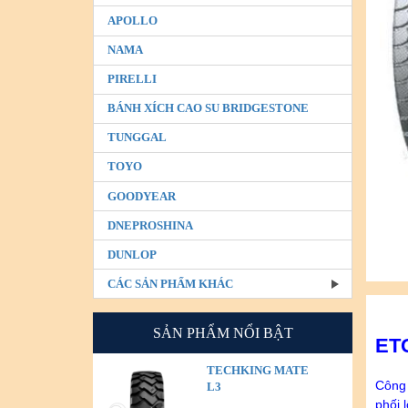
APOLLO
NAMA
PIRELLI
BÁNH XÍCH CAO SU BRIDGESTONE
TUNGGAL
TOYO
GOODYEAR
DNEPROSHINA
DUNLOP
CÁC SẢN PHẨM KHÁC
SẢN PHẨM NỔI BẬT
ET
TECHKING MATE
Công 
L3
phối 