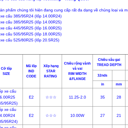
ản phẩm chúng tôi hiện đang cung cấp rất đa dạng về chủng loại và 
 xe cẩu 385/95R24 (lốp 14.00R24)
 xe cẩu 385/95R25 (lốp 14.00R25)
 xe cẩu 445/95R25 (lốp 16.00R25)
 xe cẩu 505/95R25 (lốp 18.00R25)
 xe cẩu 525/80R25 (lốp 20.5R25)
Chiều sâu gai
Chiều rộng vành
TREAD DEPTH
Mã lốp
Xếp hạng
Cỡ lốp
và vai
IND
STAR
SIZE
RIM WIDTH
32nds
CODE
RATING
&FLANGE
in
mm
ốp xe cẩu
6.00R25
E2
☆☆☆
11.25-2.0
35
28
45/95R25)
ốp xe cẩu
4.00R24
E2
☆☆☆
10.00W
27
21
85/95R24)
ốp xe cẩu