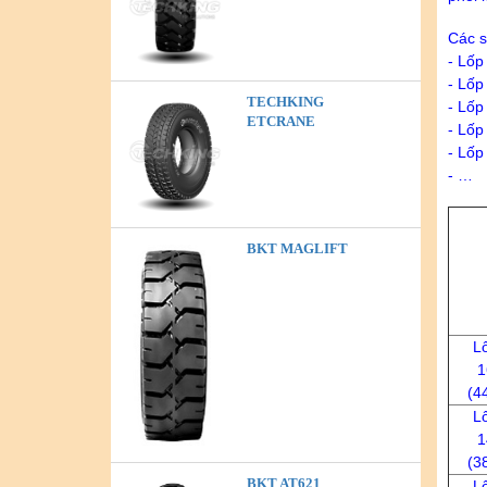
Các s
- Lốp
- Lốp
TECHKING
- Lốp
ETCRANE
- Lốp
- Lốp
- …
BKT MAGLIFT
L
1
(4
L
1
(3
BKT AT621
L