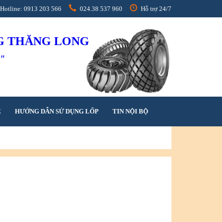
Hotline: 0913 203 566
024.38 537 960
Hỗ trợ 24/7
NG THĂNG LONG
h"
Ệ
HƯỚNG DẪN SỬ DỤNG LỐP
TIN NỘI BỘ