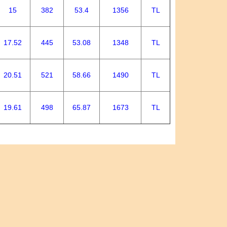
15
382
53.4
1356
TL
17.52
445
53.08
1348
TL
20.51
521
58.66
1490
TL
19.61
498
65.87
1673
TL