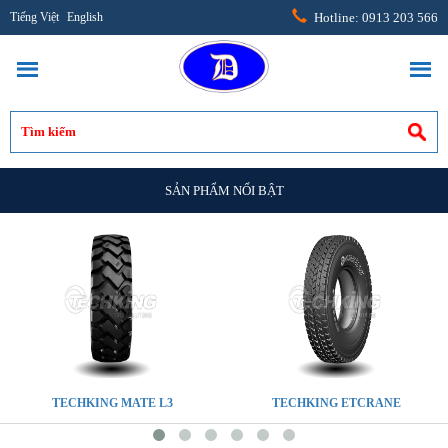
Tiếng Việt
English
Hotline: 0913 203 566
SẢN PHẨM NỔI BẬT
TECHKING MATE L3
TECHKING ETCRANE