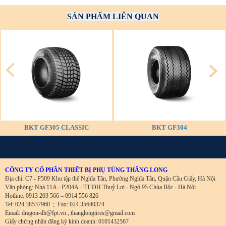
SẢN PHẨM LIÊN QUAN
BKT GF305 CLASSIC
BKT GF304
CÔNG TY CỔ PHẦN THIẾT BỊ PHỤ TÙNG THĂNG LONG
Địa chỉ: C7 - P509 Khu tập thể Nghĩa Tân, Phường Nghĩa Tân, Quận Cầu Giấy, Hà Nội
Văn phòng: Nhà 11A - P204A - TT ĐH Thuỷ Lợi - Ngõ 95 Chùa Bộc - Hà Nội
Hotline: 0913 203 566 – 0914 556 826
Tel: 024.38537960
;
Fax: 024.35640374
Email: dragon-dh@fpt.vn , thanglongtires@gmail.com
Giấy chứng nhận đăng ký kinh doanh: 0101432567