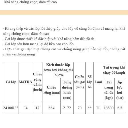
khả năng chống chọc, đâm rất cao
- Khung thép và các lớp lõi thép giúp cho lốp vô cùng ổn định và mang lại khả
năng chống chọc, đâm rất cao
- Gai lốp được thiết kế đặc biệt với khả năng bám đất tối đa
- Gai lốp sâu hơn mang lại độ bền cao cho lốp
- Hợp chất gai đặc biệt chống cắt và chống nóng giúp bảo vệ lốp, chống cắt
chém và chống nóng
Kích thước lốp
Tải trọng khi
bơm hơi không tải
chạy 50kmph
Chiều
+/- 2%
Chiều
Số
rộng
Cỡ lốp
Mã
T
R
A
sâu gai
lớp
Loại
Tổng
Tải
Áp
vành
(mm)
bố
Chiều
đường
trọng
lực
(inch)
rộng
(mm)
kính
tối đa
hơi
(mm)
(kgs)
(bar)
24.00R35
E4
17
664
2172
70
**
TL
18500
6.5