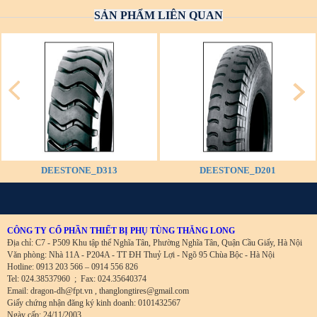
SẢN PHẨM LIÊN QUAN
DEESTONE_D313
DEESTONE_D201
CÔNG TY CỔ PHẦN THIẾT BỊ PHỤ TÙNG THĂNG LONG
Địa chỉ: C7 - P509 Khu tập thể Nghĩa Tân, Phường Nghĩa Tân, Quận Cầu Giấy, Hà Nội
Văn phòng: Nhà 11A - P204A - TT ĐH Thuỷ Lợi - Ngõ 95 Chùa Bộc - Hà Nội
Hotline: 0913 203 566 – 0914 556 826
Tel: 024.38537960
;
Fax: 024.35640374
Email: dragon-dh@fpt.vn , thanglongtires@gmail.com
Giấy chứng nhận đăng ký kinh doanh: 0101432567
Ngày cấp: 24/11/2003