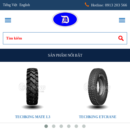
Tiếng Việt
English
Hotline: 0913 203 566
SẢN PHẨM NỔI BẬT
TECHKING MATE L3
TECHKING ETCRANE