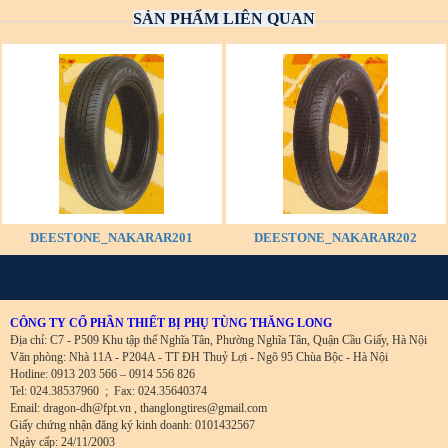
SẢN PHẨM LIÊN QUAN
DEESTONE_NAKARAR201
DEESTONE_NAKARAR202
CÔNG TY CỔ PHẦN THIẾT BỊ PHỤ TÙNG THĂNG LONG
Địa chỉ: C7 - P509 Khu tập thể Nghĩa Tân, Phường Nghĩa Tân, Quận Cầu Giấy, Hà Nội
Văn phòng: Nhà 11A - P204A - TT ĐH Thuỷ Lợi - Ngõ 95 Chùa Bộc - Hà Nội
Hotline: 0913 203 566 – 0914 556 826
Tel: 024.38537960
;
Fax: 024.35640374
Email: dragon-dh@fpt.vn , thanglongtires@gmail.com
Giấy chứng nhận đăng ký kinh doanh: 0101432567
Ngày cấp: 24/11/2003