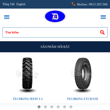
Tiếng Việt
English
Hotline: 0913 203 566
SẢN PHẨM NỔI BẬT
TECHKING MATE L3
TECHKING ETCRANE