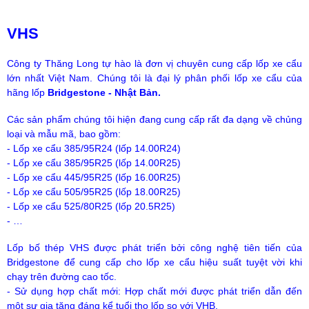
VHS
Công ty Thăng Long tự hào là đơn vị chuyên cung cấp lốp xe cẩu
lớn nhất Việt Nam.
Chúng tôi là đại lý phân phối lốp xe cẩu của
hãng lốp
Bridgestone - Nhật Bản.
Các sản phẩm chúng tôi hiện đang cung cấp rất đa dạng về chủng
loại và mẫu mã, bao gồm:
- Lốp xe cẩu 385/95R24 (lốp 14.00R24)
- Lốp xe cẩu 385/95R25 (lốp 14.00R25)
- Lốp xe cẩu 445/95R25 (lốp 16.00R25)
- Lốp xe cẩu 505/95R25 (lốp 18.00R25)
- Lốp xe cẩu 525/80R25 (lốp 20.5R25)
- …
Lốp bố thép VHS được phát triển bởi công nghệ tiên tiến của
Bridgestone để cung cấp cho lốp xe cẩu hiệu suất tuyệt vời khi
chạy trên đường cao tốc.
- Sử dụng hợp chất mới: Hợp chất mới được phát triển dẫn đến
một sự gia tăng đáng kể tuổi thọ lốp so với VHB.