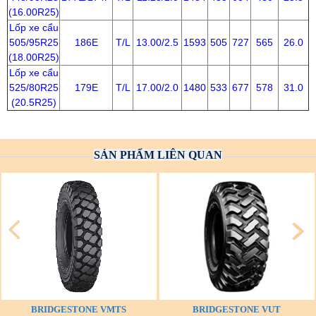
(16.00R25)
Lốp xe cẩu
505/95R25
186E
T/L
13.00/2.5
1593
505
727
565
26.0
(18.00R25)
Lốp xe cẩu
525/80R25
179E
T/L
17.00/2.0
1480
533
677
578
31.0
(20.5R25)
SẢN PHẨM LIÊN QUAN
BRIDGESTONE VMTS
BRIDGESTONE VUT