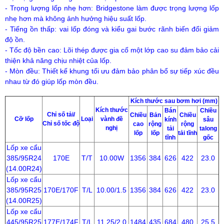
- Trọng lượng lốp nhẹ hơn: Bridgestone làm được trọng lượng lốp
nhẹ hơn mà không ảnh hưởng hiệu suất lốp.
- Tiếng ồn thấp: vai lốp đóng và kiểu gai bước rãnh biến đổi giảm
độ ồn.
- Tốc độ bền cao: Lõi thép được gia cố một lớp cao su đảm bảo cải
thiện khả năng chịu nhiệt của lốp.
- Mòn đều: Thiết kế khung tối ưu đảm bảo phân bổ sự tiếp xúc đều
nhau từ đó giúp lốp mòn đều.
Kích thước sau bơm hơi (mm)
Kích thước
Bán
Chiều
Chỉ số tải/
Chiều
Bản
Chiều
Cỡ lốp
Loại
vành đề
kính
sâu
Chỉ số tốc độ
cao
rộng
rộng
nghị
tải
talong
lốp
lốp
tải tĩnh
tĩnh
gốc
Lốp xe cẩu
385/95R24
170E
T/T
10.00W
1356
384
626
422
23.0
(14.00R24)
Lốp xe cẩu
385/95R25
170E/170F
T/L
10.00/1.5
1356
384
626
422
23.0
(14.00R25)
Lốp xe cẩu
445/95R25
177E/174F
T/L
11.25/2.0
1484
435
684
480
25.5