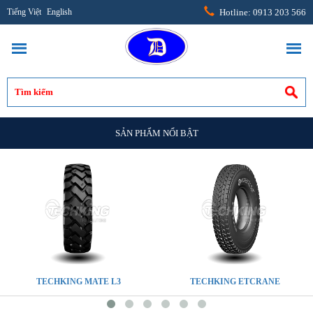
Tiếng Việt
English
Hotline: 0913 203 566
SẢN PHẨM NỔI BẬT
TECHKING MATE L3
TECHKING ETCRANE