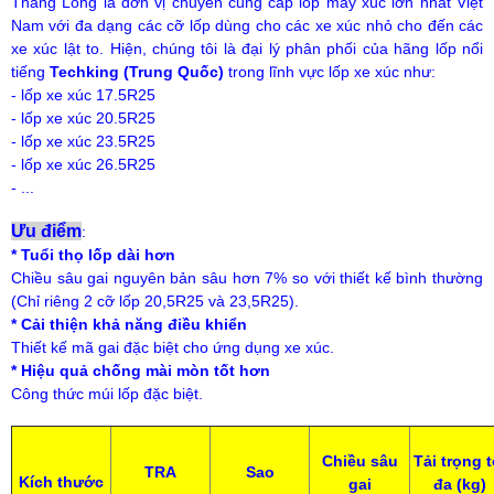
Thăng Long là đơn vị chuyên cung cấp lốp máy xúc lớn nhất Việt
Nam với đa dạng các cỡ lốp dùng cho các xe xúc nhỏ cho đến các
xe xúc lật to. Hiện, chúng tôi là đại lý phân phối của hãng lốp nổi
tiếng
Techking (Trung Quốc)
trong lĩnh vực lốp xe xúc như:
- lốp xe xúc 17.5R25
- lốp xe xúc 20.5R25
- lốp xe xúc 23.5R25
- lốp xe xúc 26.5R25
- ...
Ưu điểm
:
* Tuổi thọ lốp dài hơn
Chiều sâu gai nguyên bản sâu hơn 7% so với thiết kế bình thường
(Chỉ riêng 2 cỡ lốp 20,5R25 và 23,5R25).
* Cải thiện khả năng điều khiển
Thiết kế mã gai đặc biệt cho ứng dụng xe xúc.
* Hiệu
quả
chống mài mòn tốt hơn
Công thức múi lốp đặc biệt.
Chiều sâu
Tải trọng t
TRA
Sao
Kích thước
gai
đa (kg)