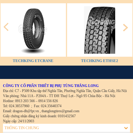
TECHKING ETCRANE
TECHKING ETHSE2
CÔNG TY CỔ PHẦN THIẾT BỊ PHỤ TÙNG THĂNG LONG
Địa chỉ: C7 - P509 Khu tập thể Nghĩa Tân, Phường Nghĩa Tân, Quận Cầu Giấy, Hà Nội
Văn phòng: Nhà 11A - P204A - TT ĐH Thuỷ Lợi - Ngõ 95 Chùa Bộc - Hà Nội
Hotline: 0913 203 566 – 0914 556 826
Tel: 024.38537960
;
Fax: 024.35640374
Email: dragon-dh@fpt.vn , thanglongtires@gmail.com
Giấy chứng nhận đăng ký kinh doanh: 0101432567
Ngày cấp: 24/11/2003
THÔNG TIN CHUNG