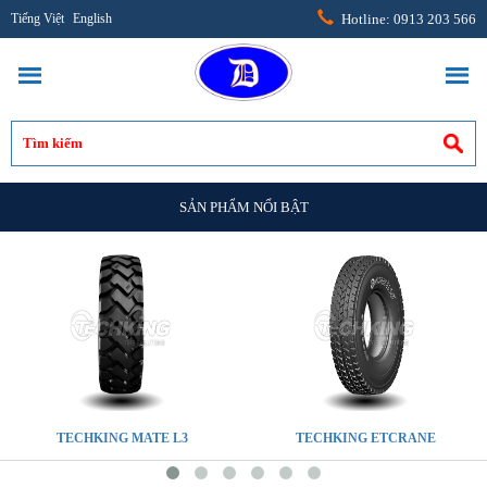
Tiếng Việt
English
Hotline: 0913 203 566
SẢN PHẨM NỔI BẬT
TECHKING MATE L3
TECHKING ETCRANE