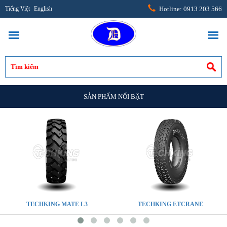
Tiếng Việt
English
Hotline: 0913 203 566
SẢN PHẨM NỔI BẬT
TECHKING MATE L3
TECHKING ETCRANE