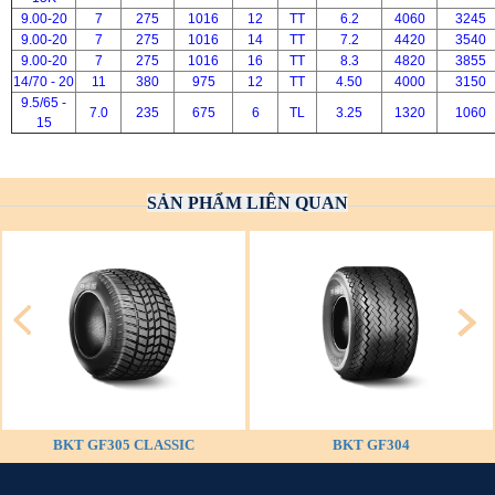
9.00-20
7
275
1016
12
TT
6.2
4060
3245
9.00-20
7
275
1016
14
TT
7.2
4420
3540
9.00-20
7
275
1016
16
TT
8.3
4820
3855
14/70 - 20
11
380
975
12
TT
4.50
4000
3150
9.5/65 -
7.0
235
675
6
TL
3.25
1320
1060
15
SẢN PHẨM LIÊN QUAN
BKT GF305 CLASSIC
BKT GF304