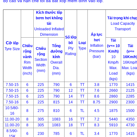
độ cao và hạn chế tối đa đất xốp mềm dính vào lốp.
Kích thước lốp
bơm hơi không
Tải trọng khi chạ
tải
Load Capacity
Unloaded Inflated
Transport
Dimension
Áp lực
Số lớp
hơi
Tải
Cỡ
bố
Loại
lốp
Inflation
Chiều
Tổng
(v<= 10
Tải
Ply
Type
Chiều
Tyre Size
Pressure
rộng
đường
Km/h)
(v<=
Rating
rộng
(bar)
vành
kính
10
16Km/h
Section
Rim
Overall
Kmp/h
16Kmp/
Width
Width
Dia.
Max.
Max. Lo
(mm)
(inch)
(mm)
Load
(kgs)
(kgs)
7.50-15
6
225
790
6
TT
3.8
1770
1415
7.50-15
6
225
790
12
TT
7.6
2660
2125
7.50-15
6
225
790
14
TT
8.6
2860
2285
7.50-16
6
225
815
14
TT
8.75
2900
2300
10.5/80-
8
275
810
6
TL
4.5
1875
1500
16
11.00-20
8
305
1083
16
TT
7.2
5440
4350
11.00-20
8
305
1083
18
TT
8.3
5910
4730
8.5/90-
6
230
785
6
TL
3.4
1770
1415
15K