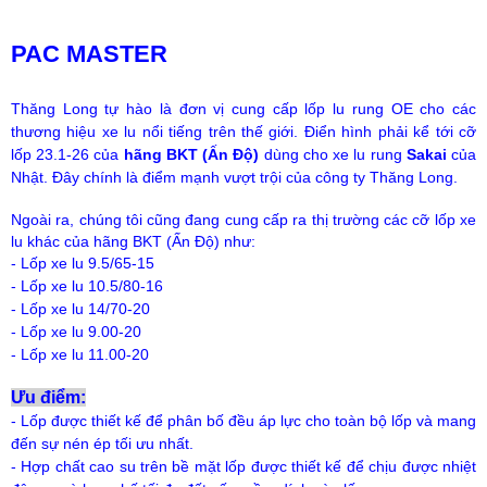
PAC MASTER
Thăng Long tự hào là đơn vị cung cấp lốp lu rung OE cho các
thương hiệu xe lu nổi tiếng trên thế giới. Điển hình phải kể tới cỡ
lốp 23.1-26 của
hãng BKT (Ấn Độ)
dùng cho xe lu rung
Sakai
của
Nhật. Đây chính là điểm mạnh vượt trội của công ty Thăng Long.
Ngoài ra, chúng tôi cũng đang cung cấp ra thị trường các cỡ lốp xe
lu khác của hãng BKT (Ấn Độ) như:
- Lốp xe lu 9.5/65-15
- Lốp xe lu 10.5/80-16
- Lốp xe lu 14/70-20
- Lốp xe lu 9.00-20
- Lốp xe lu 11.00-20
Ưu điểm:
- Lốp được thiết kế để phân bố đều áp lực cho toàn bộ lốp và mang
đến sự nén ép tối ưu nhất.
- Hợp chất cao su trên bề mặt lốp được thiết kế để chịu được nhiệt