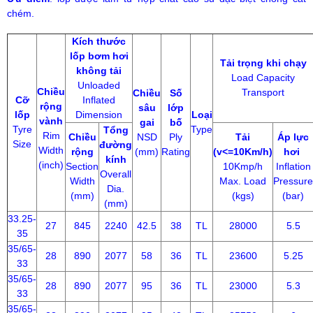
chém.
Kích thước
lốp bơm hơi
Tải trọng khi chạy
không tải
Load Capacity
Unloaded
Chiều
Transport
Chiều
Số
Cỡ
Inflated
rộng
sâu
lớp
lốp
Dimension
Loại
vành
gai
bố
Tyre
Type
Tổng
Rim
Chiều
NSD
Ply
Tải
Áp lực
Size
đường
Width
rộng
(mm)
Rating
(v<=10Km/h)
hơi
kính
(inch)
Section
10Kmp/h
Inflation
Overall
Width
Max. Load
Pressure
Dia.
(mm)
(kgs)
(bar)
(mm)
33.25-
27
845
2240
42.5
38
TL
28000
5.5
35
35/65-
28
890
2077
58
36
TL
23600
5.25
33
35/65-
28
890
2077
95
36
TL
23000
5.3
33
35/65-