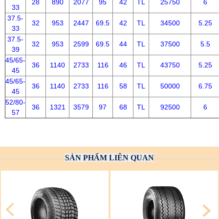
28
890
2077
95
42
TL
25750
6
33
37.5-
32
953
2447
69.5
42
TL
34500
5.25
33
37.5-
32
953
2599
69.5
44
TL
37500
5.5
39
45/65-
36
1140
2733
116
46
TL
43750
5.25
45
45/65-
36
1140
2733
116
58
TL
50000
6.75
45
52/80-
36
1321
3579
97
68
TL
92500
6
57
SẢN PHẨM LIÊN QUAN