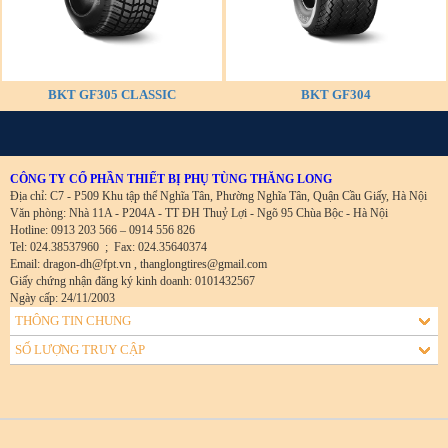
BKT GF305 CLASSIC
BKT GF304
CÔNG TY CỔ PHẦN THIẾT BỊ PHỤ TÙNG THĂNG LONG
Địa chỉ: C7 - P509 Khu tập thể Nghĩa Tân, Phường Nghĩa Tân, Quận Cầu Giấy, Hà Nội
Văn phòng: Nhà 11A - P204A - TT ĐH Thuỷ Lợi - Ngõ 95 Chùa Bộc - Hà Nội
Hotline: 0913 203 566 – 0914 556 826
Tel: 024.38537960
;
Fax: 024.35640374
Email: dragon-dh@fpt.vn , thanglongtires@gmail.com
Giấy chứng nhận đăng ký kinh doanh: 0101432567
Ngày cấp: 24/11/2003
THÔNG TIN CHUNG
SỐ LƯỢNG TRUY CẬP