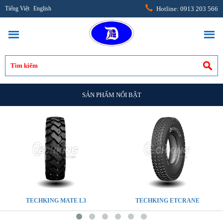
Tiếng Việt
English
Hotline: 0913 203 566
SẢN PHẨM NỔI BẬT
TECHKING MATE L3
TECHKING ETCRANE