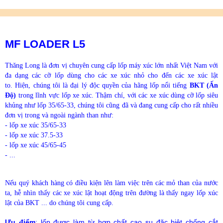
MF LOADER L5
Thăng Long là đơn vị chuyên cung cấp lốp máy xúc lớn nhất Việt Nam với
đa dạng các cỡ lốp dùng cho các xe xúc nhỏ cho đến các xe xúc lật
to. Hiện, chúng tôi là đại lý độc quyền của hãng lốp nổi tiếng
BKT (Ấn
Độ)
trong lĩnh vực lốp xe xúc. Thậm chí, với các xe xúc dùng cỡ lốp siêu
khủng như lốp 35/65-33, chúng tôi cũng đã và đang cung cấp cho rất nhiều
đơn vị trong và ngoài ngành than như:
- lốp xe xúc 35/65-33
- lốp xe xúc 37.5-33
- lốp xe xúc 45/65-45
- ...
Nếu quý khách hàng có điều kiện lên làm việc trên các mỏ than của nước
ta, hễ nhìn thấy các xe xúc lật hoạt động trên đường là thấy ngay lốp xúc
lật của BKT ... do chúng tôi cung cấp.
Ưu điểm
: lốp được làm từ hợp chất cao su đặc biệt chống cắt