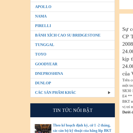
APOLLO
NAMA
PIRELLI
Sự c
BÁNH XÍCH CAO SU BRIDGESTONE
CP T
2008
TUNGGAL
24.0
TOYO
kịp 
GOODYEAR
24.0
của 
DNEPROSHINA
Trên c
DUNLOP
một tr
SR30 
CÁC SẢN PHẨM KHÁC
E4 ** 
BKT mà
vị trí
TIN TỨC NỔI BẬT
Dưới 
Theo kế hoạch định kỳ, cứ 1 -2 tháng,
các cán bộ kỹ thuật của hãng lốp BKT