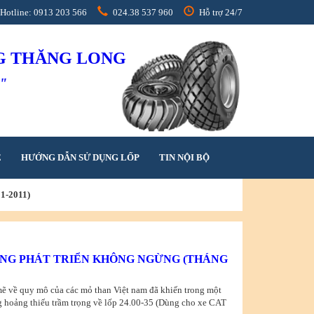
Hotline: 0913 203 566
024.38 537 960
Hỗ trợ 24/7
NG THĂNG LONG
h"
Ệ
HƯỚNG DẪN SỬ DỤNG LỐP
TIN NỘI BỘ
-2011)
NG PHÁT TRIỂN KHÔNG NGỪNG (THÁNG
mẽ về quy mô của các mỏ than Việt nam đã khiến trong một
ng hoảng thiếu trầm trọng về lốp 24.00-35 (Dùng cho xe CAT