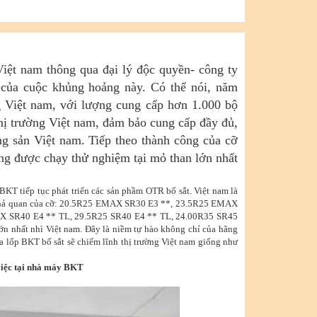
iệt nam thông qua đại lý độc quyền- công ty
của cuộc khủng hoảng này. Có thể nói, năm
g Việt nam, với lượng cung cấp hơn 1.000 bộ
hị trường Việt nam, đảm bảo cung cấp đầy đủ,
ng sản Việt nam. Tiếp theo thành công của cỡ
ng được chạy thử nghiệm tại mỏ than lớn nhất
BKT tiếp tục phát triển các sản phầm OTR bố sắt. Việt nam là
ất khả quan của cỡ: 20.5R25 EMAX SR30 E3 **, 23.5R25 EMAX
MAX SR40 E4 ** TL, 29.5R25 SR40 E4 ** TL, 24.00R35 SR45
lớn nhất nhì Việt nam. Đây là niềm tự hào không chỉ của hãng
lốp BKT bố sắt sẽ chiếm lĩnh thị trường Việt nam giống như
việc tại nhà máy BKT