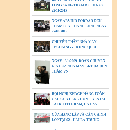
BAN LÃNH ĐẠO CTY THĂNG
LONG SANG THĂM BKT NGÀY
22/11/2015
NGÀY ARVIND PODDAR ĐẾN
THĂM CTY THĂNG LONG NGÀY
27/08/2015
CHUYẾN THĂM NHÀ MÁY
TECHKING - TRUNG QUỐC
NGÀY 13/1/2009, ĐOÀN CHUYÊN
GIA CỦA NHÀ MÁY BKT ĐÃ ĐẾN
THĂM VN
HỘI NGHỊ KHÁCH HÀNG TOÀN
CẦU CỦA HÃNG CONTINENTAL
TẠI ROTTERDAM, HÀ LAN
CỬA HÀNG LẮP VÀ CÂN CHỈNH
LỐP TẠI 92 - HAI BÀ TRƯNG