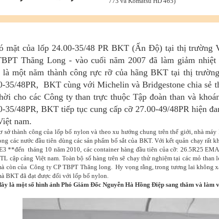
773 và Komatsu HD 465)
ó mặt của lốp 24.00-35/48 PR BKT (Ấn Độ) tại thị trường V
BPT Thăng Long - vào cuối năm 2007 đã làm giảm nhiệt 
 là một năm thành công rực rỡ của hãng BKT tại thị trườn
0-35/48PR, BKT cùng với Michelin và Bridgestone chia sẻ t
thời cho các Công ty than trực thuộc Tập đoàn than và khoá
0-35/48PR, BKT tiếp tục cung cấp cỡ 27.00-49/48PR hiện đa
Việt nam.
ơ sở thành công của lốp bố nylon và theo xu hướng chung trên thế giới, nhà máy 
ong các nước đầu tiên dùng các sản phẩm bố sắt của BKT. Với kết quản chạy r
E3 **đến tháng 10 năm 2010, các container hàng đầu tiên của cỡ: 26.5R25 E
TL cập cảng Việt nam. Toàn bộ số hàng trên sẽ chạy thử nghiệm tại các mỏ than 
 còn của Công ty CP TBPT Thăng long. Hy vọng rằng, trong tương lai không xa 
 mà BKT đã đạt được đối với lốp bố nylon.
đây là một số hình ảnh Phó Giám Đốc Nguyễn Hà Hồng Điệp sang thăm và làm 