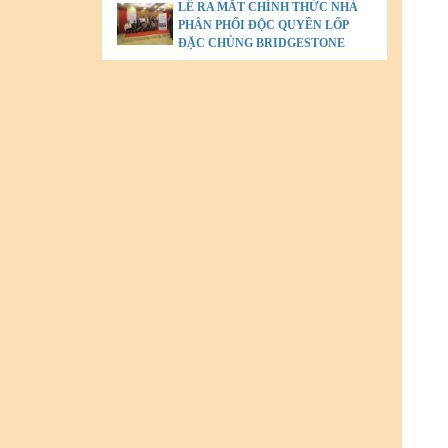
LỄ RA MẮT CHÍNH THỨC NHÀ
PHÂN PHỐI ĐỘC QUYỀN LỐP
ĐẶC CHỦNG BRIDGESTONE