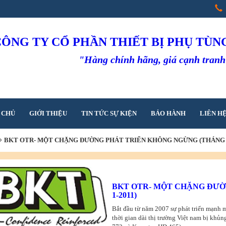
CÔNG TY CỔ PHẦN THIẾT BỊ PHỤ TÙ
"Hàng chính hãng, giá cạnh tran
 CHỦ
GIỚI THIỆU
TIN TỨC SỰ KIỆN
BẢO HÀNH
LIÊN H
BKT OTR- MỘT CHẶNG ĐƯỜNG PHÁT TRIỂN KHÔNG NGỪNG (THÁNG 1
BKT OTR- MỘT CHẶNG ĐƯỜ
1-2011)
Bắt đầu từ năm 2007 sự phát triển mạnh 
thời gian dài thị trường Việt nam bị khủ