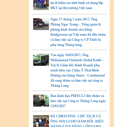
lại đi kiểm tra tình hình sử dụng lốp
BKT tại thị trường Việt nam
Ngày 17 tháng 5 năm 2017, Ông
Phùng Ngọc Trang – Tổng quản lý
phòng kinh doanh của hãng
Bridgestone tại Việt nam đã đến thăm
và làm việc tại Công ty CP Thiết bị
phụ tùng Thăng long.
Vào ngày 16/03/2017, Ông
Mohammad Firdauth Abdul Kadir –
Trợ lý Giám đốc Kinh Doanh phụ
trách khu vực Châu Á Thái Bình
Dương của hãng Simex - Continental
đã sang thăm và làm việc tại công ty
Thăng Long
Ban lãnh đạo PIRELLI đến thăm và
làm việc tại Công ty Thăng Long ngày
15/03/2017
BÀ CHRISTINE- CHỦ TỊCH VÀ
ÔNG WILLIAM GIÁM ĐỐC ĐIỀU
HÀNH (CEO) HÃNG LỐP NAMA