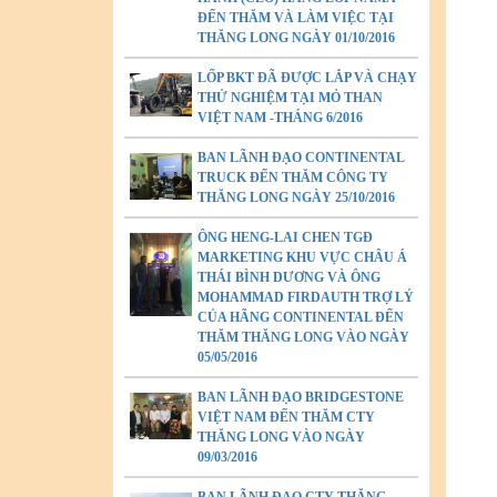
ĐẾN THĂM VÀ LÀM VIỆC TẠI
THĂNG LONG NGÀY 01/10/2016
LỐP BKT ĐÃ ĐƯỢC LẮP VÀ CHẠY
THỬ NGHIỆM TẠI MỎ THAN
VIỆT NAM -THÁNG 6/2016
BAN LÃNH ĐẠO CONTINENTAL
TRUCK ĐẾN THĂM CÔNG TY
THĂNG LONG NGÀY 25/10/2016
ÔNG HENG-LAI CHEN TGĐ
MARKETING KHU VỰC CHÂU Á
THÁI BÌNH DƯƠNG VÀ ÔNG
MOHAMMAD FIRDAUTH TRỢ LÝ
CỦA HÃNG CONTINENTAL ĐẾN
THĂM THĂNG LONG VÀO NGÀY
05/05/2016
BAN LÃNH ĐẠO BRIDGESTONE
VIỆT NAM ĐẾN THĂM CTY
THĂNG LONG VÀO NGÀY
09/03/2016