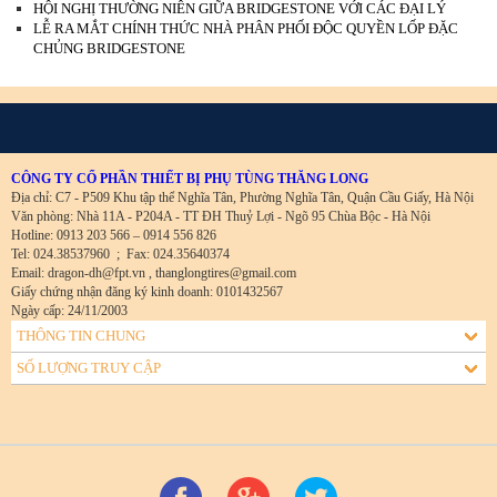
HỘI NGHỊ THƯỜNG NIÊN GIỮA BRIDGESTONE VỚI CÁC ĐẠI LÝ
LỄ RA MẮT CHÍNH THỨC NHÀ PHÂN PHỐI ĐỘC QUYỀN LỐP ĐẶC
CHỦNG BRIDGESTONE
CÔNG TY CỔ PHẦN THIẾT BỊ PHỤ TÙNG THĂNG LONG
Địa chỉ: C7 - P509 Khu tập thể Nghĩa Tân, Phường Nghĩa Tân, Quận Cầu Giấy, Hà Nội
Văn phòng: Nhà 11A - P204A - TT ĐH Thuỷ Lợi - Ngõ 95 Chùa Bộc - Hà Nội
Hotline: 0913 203 566 – 0914 556 826
Tel: 024.38537960
;
Fax: 024.35640374
Email: dragon-dh@fpt.vn , thanglongtires@gmail.com
Giấy chứng nhận đăng ký kinh doanh: 0101432567
Ngày cấp: 24/11/2003
THÔNG TIN CHUNG
SỐ LƯỢNG TRUY CẬP