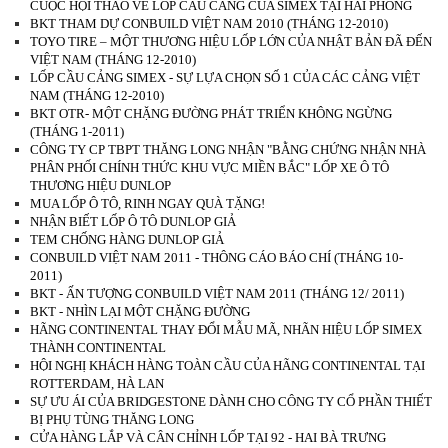
CUỘC HỘI THẢO VỀ LỐP CẦU CẢNG CỦA SIMEX TẠI HẢI PHÒNG
BKT THAM DỰ CONBUILD VIỆT NAM 2010 (THÁNG 12-2010)
TOYO TIRE – MỘT THƯƠNG HIỆU LỐP LỚN CỦA NHẬT BẢN ĐÃ ĐẾN
VIỆT NAM (THÁNG 12-2010)
LỐP CẦU CẢNG SIMEX - SỰ LỰA CHỌN SỐ 1 CỦA CÁC CẢNG VIỆT
NAM (THÁNG 12-2010)
BKT OTR- MỘT CHẶNG ĐƯỜNG PHÁT TRIỂN KHÔNG NGỪNG
(THÁNG 1-2011)
CÔNG TY CP TBPT THĂNG LONG NHẬN "BẰNG CHỨNG NHẬN NHÀ
PHÂN PHỐI CHÍNH THỨC KHU VỰC MIỀN BẮC" LỐP XE Ô TÔ
THƯƠNG HIỆU DUNLOP
MUA LỐP Ô TÔ, RINH NGAY QUÀ TẶNG!
NHẬN BIẾT LỐP Ô TÔ DUNLOP GIẢ
TEM CHỐNG HÀNG DUNLOP GIẢ
CONBUILD VIỆT NAM 2011 - THÔNG CÁO BÁO CHÍ (THÁNG 10-
2011)
BKT - ẤN TƯỢNG CONBUILD VIỆT NAM 2011 (THÁNG 12/ 2011)
BKT - NHÌN LẠI MỘT CHẶNG ĐƯỜNG
HÃNG CONTINENTAL THAY ĐỔI MẪU MÃ, NHÃN HIỆU LỐP SIMEX
THÀNH CONTINENTAL
HỘI NGHỊ KHÁCH HÀNG TOÀN CẦU CỦA HÃNG CONTINENTAL TẠI
ROTTERDAM, HÀ LAN
SỰ ƯU ÁI CỦA BRIDGESTONE DÀNH CHO CÔNG TY CỔ PHẦN THIẾT
BỊ PHỤ TÙNG THĂNG LONG
CỬA HÀNG LẮP VÀ CÂN CHỈNH LỐP TẠI 92 - HAI BÀ TRƯNG