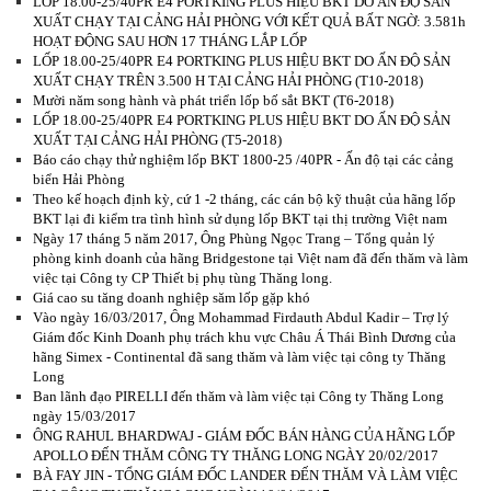
LỐP 18.00-25/40PR E4 PORTKING PLUS HIỆU BKT DO ẤN ĐỘ SẢN
XUẤT CHẠY TẠI CẢNG HẢI PHÒNG VỚI KẾT QUẢ BẤT NGỜ: 3.581h
HOẠT ĐỘNG SAU HƠN 17 THÁNG LẮP LỐP
LỐP 18.00-25/40PR E4 PORTKING PLUS HIỆU BKT DO ẤN ĐỘ SẢN
XUẤT CHẠY TRÊN 3.500 H TẠI CẢNG HẢI PHÒNG (T10-2018)
Mười năm song hành và phát triển lốp bố sắt BKT (T6-2018)
LỐP 18.00-25/40PR E4 PORTKING PLUS HIỆU BKT DO ẤN ĐỘ SẢN
XUẤT TẠI CẢNG HẢI PHÒNG (T5-2018)
Báo cáo chạy thử nghiệm lốp BKT 1800-25 /40PR - Ấn độ tại các cảng
biển Hải Phòng
Theo kế hoạch định kỳ, cứ 1 -2 tháng, các cán bộ kỹ thuật của hãng lốp
BKT lại đi kiểm tra tình hình sử dụng lốp BKT tại thị trường Việt nam
Ngày 17 tháng 5 năm 2017, Ông Phùng Ngọc Trang – Tổng quản lý
phòng kinh doanh của hãng Bridgestone tại Việt nam đã đến thăm và làm
việc tại Công ty CP Thiết bị phụ tùng Thăng long.
Giá cao su tăng doanh nghiệp săm lốp gặp khó
Vào ngày 16/03/2017, Ông Mohammad Firdauth Abdul Kadir – Trợ lý
Giám đốc Kinh Doanh phụ trách khu vực Châu Á Thái Bình Dương của
hãng Simex - Continental đã sang thăm và làm việc tại công ty Thăng
Long
Ban lãnh đạo PIRELLI đến thăm và làm việc tại Công ty Thăng Long
ngày 15/03/2017
ÔNG RAHUL BHARDWAJ - GIÁM ĐỐC BÁN HÀNG CỦA HÃNG LỐP
APOLLO ĐẾN THĂM CÔNG TY THĂNG LONG NGÀY 20/02/2017
BÀ FAY JIN - TỔNG GIÁM ĐỐC LANDER ĐẾN THĂM VÀ LÀM VIỆC