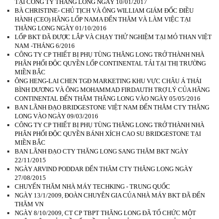
TẠI CÔNG TY THĂNG LONG NGÀY 10/01/2017
BÀ CHRISTINE- CHỦ TỊCH VÀ ÔNG WILLIAM GIÁM ĐỐC ĐIỀU
HÀNH (CEO) HÃNG LỐP NAMA ĐẾN THĂM VÀ LÀM VIỆC TẠI
THĂNG LONG NGÀY 01/10/2016
LỐP BKT ĐÃ ĐƯỢC LẮP VÀ CHẠY THỬ NGHIỆM TẠI MỎ THAN VIỆT
NAM -THÁNG 6/2016
CÔNG TY CP THIẾT BỊ PHỤ TÙNG THĂNG LONG TRỞ THÀNH NHÀ
PHÂN PHỐI ĐỘC QUYỀN LỐP CONTINENTAL TẢI TẠI THỊ TRƯỜNG
MIỀN BẮC
ÔNG HENG-LAI CHEN TGĐ MARKETING KHU VỰC CHÂU Á THÁI
BÌNH DƯƠNG VÀ ÔNG MOHAMMAD FIRDAUTH TRỢ LÝ CỦA HÃNG
CONTINENTAL ĐẾN THĂM THĂNG LONG VÀO NGÀY 05/05/2016
BAN LÃNH ĐẠO BRIDGESTONE VIỆT NAM ĐẾN THĂM CTY THĂNG
LONG VÀO NGÀY 09/03/2016
CÔNG TY CP THIẾT BỊ PHỤ TÙNG THĂNG LONG TRỞ THÀNH NHÀ
PHÂN PHỐI ĐỘC QUYỀN BÁNH XÍCH CAO SU BRIDGESTONE TẠI
MIỀN BẮC
BAN LÃNH ĐẠO CTY THĂNG LONG SANG THĂM BKT NGÀY
22/11/2015
NGÀY ARVIND PODDAR ĐẾN THĂM CTY THĂNG LONG NGÀY
27/08/2015
CHUYẾN THĂM NHÀ MÁY TECHKING - TRUNG QUỐC
NGÀY 13/1/2009, ĐOÀN CHUYÊN GIA CỦA NHÀ MÁY BKT ĐÃ ĐẾN
THĂM VN
NGÀY 8/10/2009, CT CP TBPT THĂNG LONG ĐÃ TỔ CHỨC MỘT