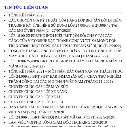
TIN TỨC LIÊN QUAN
TỔNG KẾT NĂM 2023
CÁC CHUYÊN GIA KỸ THUẬT CỦA HÃNG LỐP BKT (ẤN ĐỘ) ĐI KIỂM
TRA ĐỊNH KỲ TÌNH HÌNH SỬ DỤNG LỐP 24.00R35 & 27.00R49 TẠI
CÁC MỎ Ở VIỆT NAM (24-27/07/2023)
LỐP 18.00-25 PORTKG IND4 HIỆU BKT (ẤN ĐỘ) CHẠY TẠI CÁC
CẢNG CỦA VICONSHIP ĐẠT THÀNH CÔNG VƯỢT XA MONG ĐỢI:
TRÊN 3700H HOẠT ĐỘNG SAU HƠN 12 THÁNG SỬ DỤNG (T12/2022)
CÔNG TY THĂNG LONG TỰ HÀO LÀ ĐƠN VỊ UY TÍN CUNG CẤP LỐP
MÁY XÚC CHẤT LƯỢNG CAO Ở VIỆT NAM (THÁNG 4-2022)
LỐP 18.00-25 40PR BKT ROCK GRIP TL CHẠY TẠI CÁC NHÀ MÁY XI
MĂNG (Tháng 3-2022)
TỔNG KẾT NĂM 2021 – MỘT NĂM ĐẦY GIAN NAN VÀ THÁCH THỨC
LỐP 24.00R35 BKT SR47 EARTHMAX (ẤN ĐỘ) - CHẠY THỬ NGHIỆM
THÀNH CÔNG TẠI CÁC MỎ THAN VIỆT NAM (THÁNG 11-2021)
CHUYÊN CUNG CẤP LỐP MÁY XÚC
CHUYÊN CUNG CẤP LỐP XE NÂNG
CHUYÊN CUNG CẤP LỐP XE LU
CHUYÊN CUNG CẤP LỐP XE CẨU
HÂN HẠNH TÀI TRỢ ĐẠI HỘI LẦN THỨ IX CỦA HIỆP HỘI CẢNG BIỂN
VIỆT NAM (VPA) TỪ 9-11/12/2020
LỐP 24.00R35 BKT (ẤN ĐỘ) RA MẮT MÃ GAI MỚI (Tháng 5-2020)
LÀM VIỆC VỚI PHÓ TỔNG GIÁM ĐỐC TECHKING 12/3/2019