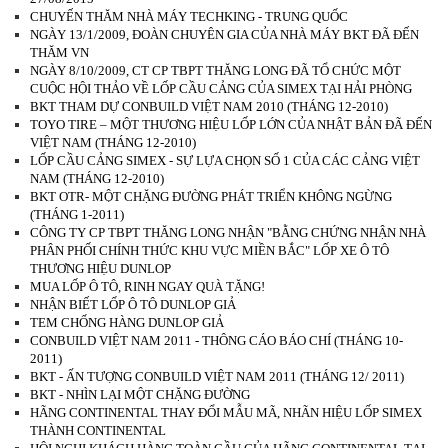
CHUYẾN THĂM NHÀ MÁY TECHKING - TRUNG QUỐC
NGÀY 13/1/2009, ĐOÀN CHUYÊN GIA CỦA NHÀ MÁY BKT ĐÃ ĐẾN
THĂM VN
NGÀY 8/10/2009, CT CP TBPT THĂNG LONG ĐÃ TỔ CHỨC MỘT
CUỘC HỘI THẢO VỀ LỐP CẦU CẢNG CỦA SIMEX TẠI HẢI PHÒNG
BKT THAM DỰ CONBUILD VIỆT NAM 2010 (THÁNG 12-2010)
TOYO TIRE – MỘT THƯƠNG HIỆU LỐP LỚN CỦA NHẬT BẢN ĐÃ ĐẾN
VIỆT NAM (THÁNG 12-2010)
LỐP CẦU CẢNG SIMEX - SỰ LỰA CHỌN SỐ 1 CỦA CÁC CẢNG VIỆT
NAM (THÁNG 12-2010)
BKT OTR- MỘT CHẶNG ĐƯỜNG PHÁT TRIỂN KHÔNG NGỪNG
(THÁNG 1-2011)
CÔNG TY CP TBPT THĂNG LONG NHẬN "BẰNG CHỨNG NHẬN NHÀ
PHÂN PHỐI CHÍNH THỨC KHU VỰC MIỀN BẮC" LỐP XE Ô TÔ
THƯƠNG HIỆU DUNLOP
MUA LỐP Ô TÔ, RINH NGAY QUÀ TẶNG!
NHẬN BIẾT LỐP Ô TÔ DUNLOP GIẢ
TEM CHỐNG HÀNG DUNLOP GIẢ
CONBUILD VIỆT NAM 2011 - THÔNG CÁO BÁO CHÍ (THÁNG 10-
2011)
BKT - ẤN TƯỢNG CONBUILD VIỆT NAM 2011 (THÁNG 12/ 2011)
BKT - NHÌN LẠI MỘT CHẶNG ĐƯỜNG
HÃNG CONTINENTAL THAY ĐỔI MẪU MÃ, NHÃN HIỆU LỐP SIMEX
THÀNH CONTINENTAL