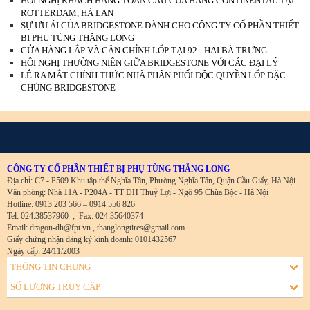
HỘI NGHỊ KHÁCH HÀNG TOÀN CẦU CỦA HÃNG CONTINENTAL TẠI
ROTTERDAM, HÀ LAN
SỰ ƯU ÁI CỦA BRIDGESTONE DÀNH CHO CÔNG TY CỔ PHẦN THIẾT
BỊ PHỤ TÙNG THĂNG LONG
CỬA HÀNG LẮP VÀ CÂN CHỈNH LỐP TẠI 92 - HAI BÀ TRƯNG
HỘI NGHỊ THƯỜNG NIÊN GIỮA BRIDGESTONE VỚI CÁC ĐẠI LÝ
LỄ RA MẮT CHÍNH THỨC NHÀ PHÂN PHỐI ĐỘC QUYỀN LỐP ĐẶC
CHỦNG BRIDGESTONE
CÔNG TY CỔ PHẦN THIẾT BỊ PHỤ TÙNG THĂNG LONG
Địa chỉ: C7 - P509 Khu tập thể Nghĩa Tân, Phường Nghĩa Tân, Quận Cầu Giấy, Hà Nội
Văn phòng: Nhà 11A - P204A - TT ĐH Thuỷ Lợi - Ngõ 95 Chùa Bộc - Hà Nội
Hotline: 0913 203 566 – 0914 556 826
Tel: 024.38537960
;
Fax: 024.35640374
Email: dragon-dh@fpt.vn , thanglongtires@gmail.com
Giấy chứng nhận đăng ký kinh doanh: 0101432567
Ngày cấp: 24/11/2003
THÔNG TIN CHUNG
SỐ LƯỢNG TRUY CẬP