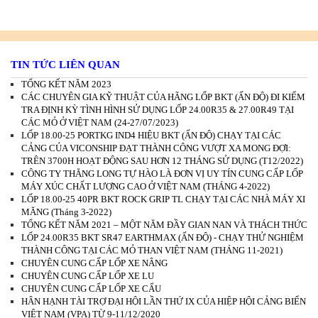
TIN TỨC LIÊN QUAN
TỔNG KẾT NĂM 2023
CÁC CHUYÊN GIA KỸ THUẬT CỦA HÃNG LỐP BKT (ẤN ĐỘ) ĐI KIỂM
TRA ĐỊNH KỲ TÌNH HÌNH SỬ DỤNG LỐP 24.00R35 & 27.00R49 TẠI
CÁC MỎ Ở VIỆT NAM (24-27/07/2023)
LỐP 18.00-25 PORTKG IND4 HIỆU BKT (ẤN ĐỘ) CHẠY TẠI CÁC
CẢNG CỦA VICONSHIP ĐẠT THÀNH CÔNG VƯỢT XA MONG ĐỢI:
TRÊN 3700H HOẠT ĐỘNG SAU HƠN 12 THÁNG SỬ DỤNG (T12/2022)
CÔNG TY THĂNG LONG TỰ HÀO LÀ ĐƠN VỊ UY TÍN CUNG CẤP LỐP
MÁY XÚC CHẤT LƯỢNG CAO Ở VIỆT NAM (THÁNG 4-2022)
LỐP 18.00-25 40PR BKT ROCK GRIP TL CHẠY TẠI CÁC NHÀ MÁY XI
MĂNG (Tháng 3-2022)
TỔNG KẾT NĂM 2021 – MỘT NĂM ĐẦY GIAN NAN VÀ THÁCH THỨC
LỐP 24.00R35 BKT SR47 EARTHMAX (ẤN ĐỘ) - CHẠY THỬ NGHIỆM
THÀNH CÔNG TẠI CÁC MỎ THAN VIỆT NAM (THÁNG 11-2021)
CHUYÊN CUNG CẤP LỐP XE NÂNG
CHUYÊN CUNG CẤP LỐP XE LU
CHUYÊN CUNG CẤP LỐP XE CẨU
HÂN HẠNH TÀI TRỢ ĐẠI HỘI LẦN THỨ IX CỦA HIỆP HỘI CẢNG BIỂN
VIỆT NAM (VPA) TỪ 9-11/12/2020