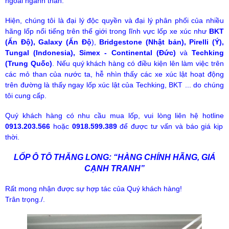
ngoài ngành than.
Hiện, chúng tôi là đại lý độc quyền và đại lý phân phối của nhiều
hãng lốp nổi tiếng trên thế giới trong lĩnh vực lốp xe xúc như
BKT
(Ấn Độ), Galaxy (Ấn Độ
),
Bridgestone (Nhật bản), Pirelli (Ý),
Tungal (Indonesia), Simex - Continental (Đức)
và
Techking
(Trung Quốc)
. Nếu quý khách hàng có điều kiện lên làm việc trên
các mỏ than của nước ta, hễ nhìn thấy các xe xúc lật hoạt động
trên đường là thấy ngay lốp xúc lật của Techking, BKT ... do chúng
tôi cung cấp.
Quý khách hàng có nhu cầu mua lốp, vui lòng liên hệ hotline
0913.203.566
hoặc
0918.599.389
để được tư vấn và báo giá kịp
thời.
LỐP Ô TÔ THĂNG LONG: “HÀNG CHÍNH HÃNG, GIÁ
CẠNH TRANH”
Rất mong nhận được sự hợp tác của Quý khách hàng!
Trân trọng./.