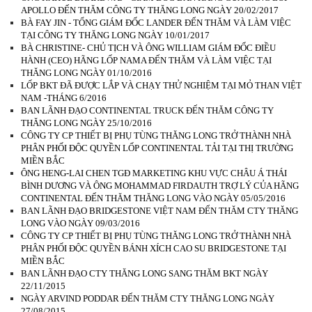
APOLLO ĐẾN THĂM CÔNG TY THĂNG LONG NGÀY 20/02/2017
BÀ FAY JIN - TỔNG GIÁM ĐỐC LANDER ĐẾN THĂM VÀ LÀM VIỆC
TẠI CÔNG TY THĂNG LONG NGÀY 10/01/2017
BÀ CHRISTINE- CHỦ TỊCH VÀ ÔNG WILLIAM GIÁM ĐỐC ĐIỀU
HÀNH (CEO) HÃNG LỐP NAMA ĐẾN THĂM VÀ LÀM VIỆC TẠI
THĂNG LONG NGÀY 01/10/2016
LỐP BKT ĐÃ ĐƯỢC LẮP VÀ CHẠY THỬ NGHIỆM TẠI MỎ THAN VIỆT
NAM -THÁNG 6/2016
BAN LÃNH ĐẠO CONTINENTAL TRUCK ĐẾN THĂM CÔNG TY
THĂNG LONG NGÀY 25/10/2016
CÔNG TY CP THIẾT BỊ PHỤ TÙNG THĂNG LONG TRỞ THÀNH NHÀ
PHÂN PHỐI ĐỘC QUYỀN LỐP CONTINENTAL TẢI TẠI THỊ TRƯỜNG
MIỀN BẮC
ÔNG HENG-LAI CHEN TGĐ MARKETING KHU VỰC CHÂU Á THÁI
BÌNH DƯƠNG VÀ ÔNG MOHAMMAD FIRDAUTH TRỢ LÝ CỦA HÃNG
CONTINENTAL ĐẾN THĂM THĂNG LONG VÀO NGÀY 05/05/2016
BAN LÃNH ĐẠO BRIDGESTONE VIỆT NAM ĐẾN THĂM CTY THĂNG
LONG VÀO NGÀY 09/03/2016
CÔNG TY CP THIẾT BỊ PHỤ TÙNG THĂNG LONG TRỞ THÀNH NHÀ
PHÂN PHỐI ĐỘC QUYỀN BÁNH XÍCH CAO SU BRIDGESTONE TẠI
MIỀN BẮC
BAN LÃNH ĐẠO CTY THĂNG LONG SANG THĂM BKT NGÀY
22/11/2015
NGÀY ARVIND PODDAR ĐẾN THĂM CTY THĂNG LONG NGÀY
27/08/2015