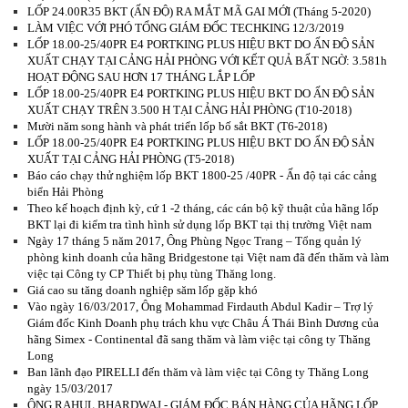
LỐP 24.00R35 BKT (ẤN ĐỘ) RA MẮT MÃ GAI MỚI (Tháng 5-2020)
LÀM VIỆC VỚI PHÓ TỔNG GIÁM ĐỐC TECHKING 12/3/2019
LỐP 18.00-25/40PR E4 PORTKING PLUS HIỆU BKT DO ẤN ĐỘ SẢN
XUẤT CHẠY TẠI CẢNG HẢI PHÒNG VỚI KẾT QUẢ BẤT NGỜ: 3.581h
HOẠT ĐỘNG SAU HƠN 17 THÁNG LẮP LỐP
LỐP 18.00-25/40PR E4 PORTKING PLUS HIỆU BKT DO ẤN ĐỘ SẢN
XUẤT CHẠY TRÊN 3.500 H TẠI CẢNG HẢI PHÒNG (T10-2018)
Mười năm song hành và phát triển lốp bố sắt BKT (T6-2018)
LỐP 18.00-25/40PR E4 PORTKING PLUS HIỆU BKT DO ẤN ĐỘ SẢN
XUẤT TẠI CẢNG HẢI PHÒNG (T5-2018)
Báo cáo chạy thử nghiệm lốp BKT 1800-25 /40PR - Ấn độ tại các cảng
biển Hải Phòng
Theo kế hoạch định kỳ, cứ 1 -2 tháng, các cán bộ kỹ thuật của hãng lốp
BKT lại đi kiểm tra tình hình sử dụng lốp BKT tại thị trường Việt nam
Ngày 17 tháng 5 năm 2017, Ông Phùng Ngọc Trang – Tổng quản lý
phòng kinh doanh của hãng Bridgestone tại Việt nam đã đến thăm và làm
việc tại Công ty CP Thiết bị phụ tùng Thăng long.
Giá cao su tăng doanh nghiệp săm lốp gặp khó
Vào ngày 16/03/2017, Ông Mohammad Firdauth Abdul Kadir – Trợ lý
Giám đốc Kinh Doanh phụ trách khu vực Châu Á Thái Bình Dương của
hãng Simex - Continental đã sang thăm và làm việc tại công ty Thăng
Long
Ban lãnh đạo PIRELLI đến thăm và làm việc tại Công ty Thăng Long
ngày 15/03/2017
ÔNG RAHUL BHARDWAJ - GIÁM ĐỐC BÁN HÀNG CỦA HÃNG LỐP