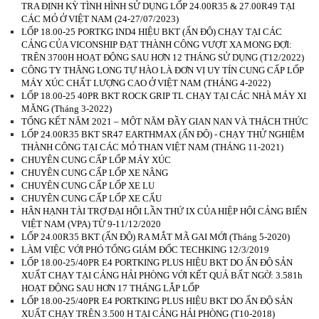
TRA ĐỊNH KỲ TÌNH HÌNH SỬ DỤNG LỐP 24.00R35 & 27.00R49 TẠI
CÁC MỎ Ở VIỆT NAM (24-27/07/2023)
LỐP 18.00-25 PORTKG IND4 HIỆU BKT (ẤN ĐỘ) CHẠY TẠI CÁC
CẢNG CỦA VICONSHIP ĐẠT THÀNH CÔNG VƯỢT XA MONG ĐỢI:
TRÊN 3700H HOẠT ĐỘNG SAU HƠN 12 THÁNG SỬ DỤNG (T12/2022)
CÔNG TY THĂNG LONG TỰ HÀO LÀ ĐƠN VỊ UY TÍN CUNG CẤP LỐP
MÁY XÚC CHẤT LƯỢNG CAO Ở VIỆT NAM (THÁNG 4-2022)
LỐP 18.00-25 40PR BKT ROCK GRIP TL CHẠY TẠI CÁC NHÀ MÁY XI
MĂNG (Tháng 3-2022)
TỔNG KẾT NĂM 2021 – MỘT NĂM ĐẦY GIAN NAN VÀ THÁCH THỨC
LỐP 24.00R35 BKT SR47 EARTHMAX (ẤN ĐỘ) - CHẠY THỬ NGHIỆM
THÀNH CÔNG TẠI CÁC MỎ THAN VIỆT NAM (THÁNG 11-2021)
CHUYÊN CUNG CẤP LỐP MÁY XÚC
CHUYÊN CUNG CẤP LỐP XE NÂNG
CHUYÊN CUNG CẤP LỐP XE LU
CHUYÊN CUNG CẤP LỐP XE CẨU
HÂN HẠNH TÀI TRỢ ĐẠI HỘI LẦN THỨ IX CỦA HIỆP HỘI CẢNG BIỂN
VIỆT NAM (VPA) TỪ 9-11/12/2020
LỐP 24.00R35 BKT (ẤN ĐỘ) RA MẮT MÃ GAI MỚI (Tháng 5-2020)
LÀM VIỆC VỚI PHÓ TỔNG GIÁM ĐỐC TECHKING 12/3/2019
LỐP 18.00-25/40PR E4 PORTKING PLUS HIỆU BKT DO ẤN ĐỘ SẢN
XUẤT CHẠY TẠI CẢNG HẢI PHÒNG VỚI KẾT QUẢ BẤT NGỜ: 3.581h
HOẠT ĐỘNG SAU HƠN 17 THÁNG LẮP LỐP
LỐP 18.00-25/40PR E4 PORTKING PLUS HIỆU BKT DO ẤN ĐỘ SẢN
XUẤT CHẠY TRÊN 3.500 H TẠI CẢNG HẢI PHÒNG (T10-2018)