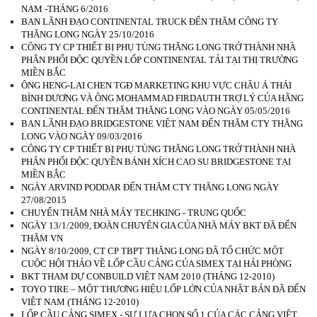
NAM -THÁNG 6/2016
BAN LÃNH ĐẠO CONTINENTAL TRUCK ĐẾN THĂM CÔNG TY
THĂNG LONG NGÀY 25/10/2016
CÔNG TY CP THIẾT BỊ PHỤ TÙNG THĂNG LONG TRỞ THÀNH NHÀ
PHÂN PHỐI ĐỘC QUYỀN LỐP CONTINENTAL TẢI TẠI THỊ TRƯỜNG
MIỀN BẮC
ÔNG HENG-LAI CHEN TGĐ MARKETING KHU VỰC CHÂU Á THÁI
BÌNH DƯƠNG VÀ ÔNG MOHAMMAD FIRDAUTH TRỢ LÝ CỦA HÃNG
CONTINENTAL ĐẾN THĂM THĂNG LONG VÀO NGÀY 05/05/2016
BAN LÃNH ĐẠO BRIDGESTONE VIỆT NAM ĐẾN THĂM CTY THĂNG
LONG VÀO NGÀY 09/03/2016
CÔNG TY CP THIẾT BỊ PHỤ TÙNG THĂNG LONG TRỞ THÀNH NHÀ
PHÂN PHỐI ĐỘC QUYỀN BÁNH XÍCH CAO SU BRIDGESTONE TẠI
MIỀN BẮC
NGÀY ARVIND PODDAR ĐẾN THĂM CTY THĂNG LONG NGÀY
27/08/2015
CHUYẾN THĂM NHÀ MÁY TECHKING - TRUNG QUỐC
NGÀY 13/1/2009, ĐOÀN CHUYÊN GIA CỦA NHÀ MÁY BKT ĐÃ ĐẾN
THĂM VN
NGÀY 8/10/2009, CT CP TBPT THĂNG LONG ĐÃ TỔ CHỨC MỘT
CUỘC HỘI THẢO VỀ LỐP CẦU CẢNG CỦA SIMEX TẠI HẢI PHÒNG
BKT THAM DỰ CONBUILD VIỆT NAM 2010 (THÁNG 12-2010)
TOYO TIRE – MỘT THƯƠNG HIỆU LỐP LỚN CỦA NHẬT BẢN ĐÃ ĐẾN
VIỆT NAM (THÁNG 12-2010)
LỐP CẦU CẢNG SIMEX - SỰ LỰA CHỌN SỐ 1 CỦA CÁC CẢNG VIỆT