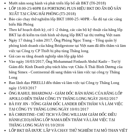
Mười năm song hành và phát triển lốp bố sắt BKT (T6-2018)
LỐP 18.00-25/40PR E4 PORTKING PLUS HIỆU BKT DO ẤN ĐỘ SẢN
XUẤT TẠI CẢNG HẢI PHÒNG (T5-2018)
Báo cáo chạy thử nghiệm lốp BKT 1800-25 /40PR - Ấn độ tại các cảng
biển Hải Phòng
Theo kế hoạch định kỳ, cứ 1 -2 tháng, các cán bộ kỹ thuật của hãng lốp
BKT lại đi kiểm tra tình hình sử dụng lốp BKT tại thị trường Việt nam
Ngày 17 tháng 5 năm 2017, Ông Phùng Ngọc Trang – Tổng quản lý
phòng kinh doanh của hãng Bridgestone tại Việt nam đã đến thăm và làm
việc tại Công ty CP Thiết bị phụ tùng Thăng long.
Giá cao su tăng doanh nghiệp săm lốp gặp khó
Vào ngày 16/03/2017, Ông Mohammad Firdauth Abdul Kadir – Trợ lý
Giám đốc Kinh Doanh phụ trách khu vực Châu Á Thái Bình Dương của
hãng Simex - Continental đã sang thăm và làm việc tại công ty Thăng
Long
Ban lãnh đạo PIRELLI đến thăm và làm việc tại Công ty Thăng Long
ngày 15/03/2017
ÔNG RAHUL BHARDWAJ - GIÁM ĐỐC BÁN HÀNG CỦA HÃNG LỐP
APOLLO ĐẾN THĂM CÔNG TY THĂNG LONG NGÀY 20/02/2017
BÀ FAY JIN - TỔNG GIÁM ĐỐC LANDER ĐẾN THĂM VÀ LÀM VIỆC
TẠI CÔNG TY THĂNG LONG NGÀY 10/01/2017
BÀ CHRISTINE- CHỦ TỊCH VÀ ÔNG WILLIAM GIÁM ĐỐC ĐIỀU
HÀNH (CEO) HÃNG LỐP NAMA ĐẾN THĂM VÀ LÀM VIỆC TẠI
THĂNG LONG NGÀY 01/10/2016
LỐP BKT ĐÃ ĐƯỢC LẮP VÀ CHẠY THỬ NGHIỆM TẠI MỎ THAN VIỆT