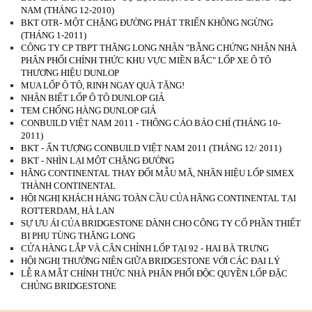
NAM (THÁNG 12-2010)
BKT OTR- MỘT CHẶNG ĐƯỜNG PHÁT TRIỂN KHÔNG NGỪNG
(THÁNG 1-2011)
CÔNG TY CP TBPT THĂNG LONG NHẬN "BẰNG CHỨNG NHẬN NHÀ
PHÂN PHỐI CHÍNH THỨC KHU VỰC MIỀN BẮC" LỐP XE Ô TÔ
THƯƠNG HIỆU DUNLOP
MUA LỐP Ô TÔ, RINH NGAY QUÀ TẶNG!
NHẬN BIẾT LỐP Ô TÔ DUNLOP GIẢ
TEM CHỐNG HÀNG DUNLOP GIẢ
CONBUILD VIỆT NAM 2011 - THÔNG CÁO BÁO CHÍ (THÁNG 10-
2011)
BKT - ẤN TƯỢNG CONBUILD VIỆT NAM 2011 (THÁNG 12/ 2011)
BKT - NHÌN LẠI MỘT CHẶNG ĐƯỜNG
HÃNG CONTINENTAL THAY ĐỔI MẪU MÃ, NHÃN HIỆU LỐP SIMEX
THÀNH CONTINENTAL
HỘI NGHỊ KHÁCH HÀNG TOÀN CẦU CỦA HÃNG CONTINENTAL TẠI
ROTTERDAM, HÀ LAN
SỰ ƯU ÁI CỦA BRIDGESTONE DÀNH CHO CÔNG TY CỔ PHẦN THIẾT
BỊ PHỤ TÙNG THĂNG LONG
CỬA HÀNG LẮP VÀ CÂN CHỈNH LỐP TẠI 92 - HAI BÀ TRƯNG
HỘI NGHỊ THƯỜNG NIÊN GIỮA BRIDGESTONE VỚI CÁC ĐẠI LÝ
LỄ RA MẮT CHÍNH THỨC NHÀ PHÂN PHỐI ĐỘC QUYỀN LỐP ĐẶC
CHỦNG BRIDGESTONE