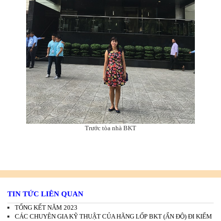
Trước tòa nhà BKT
TIN TỨC LIÊN QUAN
TỔNG KẾT NĂM 2023
CÁC CHUYÊN GIA KỸ THUẬT CỦA HÃNG LỐP BKT (ẤN ĐỘ) ĐI KIỂM