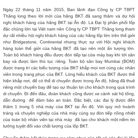
Ngày 22 tháng 11 năm 2015, Ban lãnh đạo Công ty CP TBPT
Thăng long theo lời mời của hãng BKT đã sang thăm và dự hội
nghị khách hàng của hãng BKT tại Ấn độ. Là Đại lý phân phối lốp
đặc chủng lớn tại Việt nam nên Công ty CP TBPT Thăng long tham
dự rất nhiều hội nghị khách hàng của các hãng lốp lớn trên thế giới
như Bridgestone, Continental nhưng thực sự với Hội nghị khách
hàng toàn thế giới của hãng BKT đã tạo nên một ấn tượng lớn.
Toàn bộ khách hàng đều được đón tiếp tại cửa máy bay khi tới sân
bay và được làm thủ tục riêng. Toàn bộ sân bay Mumbai (BOM)
được trang trí các biểu tượng của BKT khắp mọi nơi cùng các nhân
viên trong trang phục của BKT. Lòng hiếu khách của BKT được thể
hiện khắp nơi, để có thể di chuyển được trong Ấn độ, hãng đã thuê
riêng một chuyến bay để tạo sự thuận lợi cho khách trong quá trình
di chuyển. Đi đến đâu, đoàn khách cũng được xe cảnh sát hộ tống,
dẫn đường để đảm bảo an toàn. Đặc biệt, các đại lý được đến
thăm 1 trong 5 nhà máy của BKT tại Ấn độ. Với quy mô hoành
tráng và chuyên nghiệp của nhà máy cùng sự đón tiếp nồng nhiệt
của toàn bộ nhân viên tại nhà máy đã tạo cho khách một niềm tin
tưởng tuyệt đối vào chất lượng của lốp BKT.