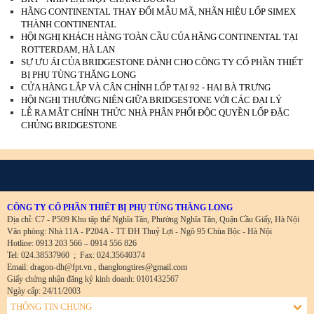
HÃNG CONTINENTAL THAY ĐỔI MẪU MÃ, NHÃN HIỆU LỐP SIMEX
THÀNH CONTINENTAL
HỘI NGHỊ KHÁCH HÀNG TOÀN CẦU CỦA HÃNG CONTINENTAL TẠI
ROTTERDAM, HÀ LAN
SỰ ƯU ÁI CỦA BRIDGESTONE DÀNH CHO CÔNG TY CỔ PHẦN THIẾT
BỊ PHỤ TÙNG THĂNG LONG
CỬA HÀNG LẮP VÀ CÂN CHỈNH LỐP TẠI 92 - HAI BÀ TRƯNG
HỘI NGHỊ THƯỜNG NIÊN GIỮA BRIDGESTONE VỚI CÁC ĐẠI LÝ
LỄ RA MẮT CHÍNH THỨC NHÀ PHÂN PHỐI ĐỘC QUYỀN LỐP ĐẶC
CHỦNG BRIDGESTONE
CÔNG TY CỔ PHẦN THIẾT BỊ PHỤ TÙNG THĂNG LONG
Địa chỉ: C7 - P509 Khu tập thể Nghĩa Tân, Phường Nghĩa Tân, Quận Cầu Giấy, Hà Nội
Văn phòng: Nhà 11A - P204A - TT ĐH Thuỷ Lợi - Ngõ 95 Chùa Bộc - Hà Nội
Hotline: 0913 203 566 – 0914 556 826
Tel: 024.38537960
;
Fax: 024.35640374
Email: dragon-dh@fpt.vn , thanglongtires@gmail.com
Giấy chứng nhận đăng ký kinh doanh: 0101432567
Ngày cấp: 24/11/2003
THÔNG TIN CHUNG