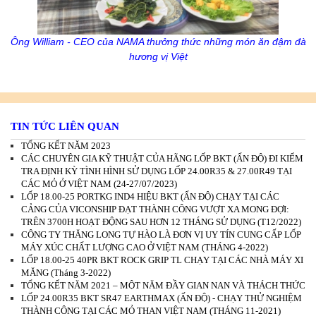
Ông William - CEO của NAMA thưởng thức những món ăn đậm đà
hương vị Việt
TIN TỨC LIÊN QUAN
TỔNG KẾT NĂM 2023
CÁC CHUYÊN GIA KỸ THUẬT CỦA HÃNG LỐP BKT (ẤN ĐỘ) ĐI KIỂM
TRA ĐỊNH KỲ TÌNH HÌNH SỬ DỤNG LỐP 24.00R35 & 27.00R49 TẠI
CÁC MỎ Ở VIỆT NAM (24-27/07/2023)
LỐP 18.00-25 PORTKG IND4 HIỆU BKT (ẤN ĐỘ) CHẠY TẠI CÁC
CẢNG CỦA VICONSHIP ĐẠT THÀNH CÔNG VƯỢT XA MONG ĐỢI:
TRÊN 3700H HOẠT ĐỘNG SAU HƠN 12 THÁNG SỬ DỤNG (T12/2022)
CÔNG TY THĂNG LONG TỰ HÀO LÀ ĐƠN VỊ UY TÍN CUNG CẤP LỐP
MÁY XÚC CHẤT LƯỢNG CAO Ở VIỆT NAM (THÁNG 4-2022)
LỐP 18.00-25 40PR BKT ROCK GRIP TL CHẠY TẠI CÁC NHÀ MÁY XI
MĂNG (Tháng 3-2022)
TỔNG KẾT NĂM 2021 – MỘT NĂM ĐẦY GIAN NAN VÀ THÁCH THỨC
LỐP 24.00R35 BKT SR47 EARTHMAX (ẤN ĐỘ) - CHẠY THỬ NGHIỆM
THÀNH CÔNG TẠI CÁC MỎ THAN VIỆT NAM (THÁNG 11-2021)