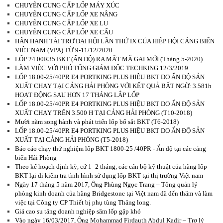
CHUYÊN CUNG CẤP LỐP MÁY XÚC
CHUYÊN CUNG CẤP LỐP XE NÂNG
CHUYÊN CUNG CẤP LỐP XE LU
CHUYÊN CUNG CẤP LỐP XE CẨU
HÂN HẠNH TÀI TRỢ ĐẠI HỘI LẦN THỨ IX CỦA HIỆP HỘI CẢNG BIỂN
VIỆT NAM (VPA) TỪ 9-11/12/2020
LỐP 24.00R35 BKT (ẤN ĐỘ) RA MẮT MÃ GAI MỚI (Tháng 5-2020)
LÀM VIỆC VỚI PHÓ TỔNG GIÁM ĐỐC TECHKING 12/3/2019
LỐP 18.00-25/40PR E4 PORTKING PLUS HIỆU BKT DO ẤN ĐỘ SẢN
XUẤT CHẠY TẠI CẢNG HẢI PHÒNG VỚI KẾT QUẢ BẤT NGỜ: 3.581h
HOẠT ĐỘNG SAU HƠN 17 THÁNG LẮP LỐP
LỐP 18.00-25/40PR E4 PORTKING PLUS HIỆU BKT DO ẤN ĐỘ SẢN
XUẤT CHẠY TRÊN 3.500 H TẠI CẢNG HẢI PHÒNG (T10-2018)
Mười năm song hành và phát triển lốp bố sắt BKT (T6-2018)
LỐP 18.00-25/40PR E4 PORTKING PLUS HIỆU BKT DO ẤN ĐỘ SẢN
XUẤT TẠI CẢNG HẢI PHÒNG (T5-2018)
Báo cáo chạy thử nghiệm lốp BKT 1800-25 /40PR - Ấn độ tại các cảng
biển Hải Phòng
Theo kế hoạch định kỳ, cứ 1 -2 tháng, các cán bộ kỹ thuật của hãng lốp
BKT lại đi kiểm tra tình hình sử dụng lốp BKT tại thị trường Việt nam
Ngày 17 tháng 5 năm 2017, Ông Phùng Ngọc Trang – Tổng quản lý
phòng kinh doanh của hãng Bridgestone tại Việt nam đã đến thăm và làm
việc tại Công ty CP Thiết bị phụ tùng Thăng long.
Giá cao su tăng doanh nghiệp săm lốp gặp khó
Vào ngày 16/03/2017, Ông Mohammad Firdauth Abdul Kadir – Trợ lý