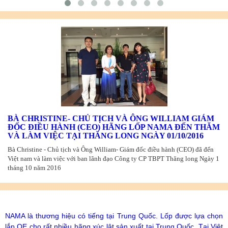
BÀ CHRISTINE- CHỦ TỊCH VÀ ÔNG WILLIAM GIÁM
ĐỐC ĐIỀU HÀNH (CEO) HÃNG LỐP NAMA ĐẾN THĂM
VÀ LÀM VIỆC TẠI THĂNG LONG NGÀY 01/10/2016
Bà Christine - Chủ tịch và Ông William- Giám đốc điều hành (CEO) đã đến
Việt nam và làm việc với ban lãnh đạo Công ty CP TBPT Thăng long Ngày 1
tháng 10 năm 2016
NAMA là thương hiệu có tiếng tại Trung Quốc. Lốp được lựa chọn
lắp OE cho rất nhiều hãng xúc lật sản xuất tại Trung Quốc. Tại Việt