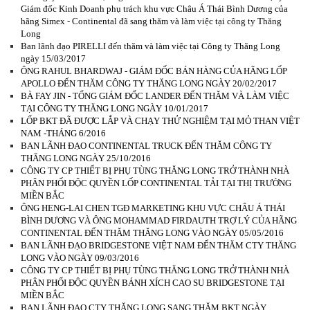
Giám đốc Kinh Doanh phụ trách khu vực Châu Á Thái Bình Dương của
hãng Simex - Continental đã sang thăm và làm việc tại công ty Thăng
Long
Ban lãnh đạo PIRELLI đến thăm và làm việc tại Công ty Thăng Long
ngày 15/03/2017
ÔNG RAHUL BHARDWAJ - GIÁM ĐỐC BÁN HÀNG CỦA HÃNG LỐP
APOLLO ĐẾN THĂM CÔNG TY THĂNG LONG NGÀY 20/02/2017
BÀ FAY JIN - TỔNG GIÁM ĐỐC LANDER ĐẾN THĂM VÀ LÀM VIỆC
TẠI CÔNG TY THĂNG LONG NGÀY 10/01/2017
LỐP BKT ĐÃ ĐƯỢC LẮP VÀ CHẠY THỬ NGHIỆM TẠI MỎ THAN VIỆT
NAM -THÁNG 6/2016
BAN LÃNH ĐẠO CONTINENTAL TRUCK ĐẾN THĂM CÔNG TY
THĂNG LONG NGÀY 25/10/2016
CÔNG TY CP THIẾT BỊ PHỤ TÙNG THĂNG LONG TRỞ THÀNH NHÀ
PHÂN PHỐI ĐỘC QUYỀN LỐP CONTINENTAL TẢI TẠI THỊ TRƯỜNG
MIỀN BẮC
ÔNG HENG-LAI CHEN TGĐ MARKETING KHU VỰC CHÂU Á THÁI
BÌNH DƯƠNG VÀ ÔNG MOHAMMAD FIRDAUTH TRỢ LÝ CỦA HÃNG
CONTINENTAL ĐẾN THĂM THĂNG LONG VÀO NGÀY 05/05/2016
BAN LÃNH ĐẠO BRIDGESTONE VIỆT NAM ĐẾN THĂM CTY THĂNG
LONG VÀO NGÀY 09/03/2016
CÔNG TY CP THIẾT BỊ PHỤ TÙNG THĂNG LONG TRỞ THÀNH NHÀ
PHÂN PHỐI ĐỘC QUYỀN BÁNH XÍCH CAO SU BRIDGESTONE TẠI
MIỀN BẮC
BAN LÃNH ĐẠO CTY THĂNG LONG SANG THĂM BKT NGÀY