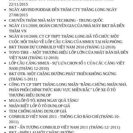
22/11/2015
NGÀY ARVIND PODDAR ĐẾN THĂM CTY THĂNG LONG NGÀY
27/08/2015
CHUYẾN THĂM NHÀ MÁY TECHKING - TRUNG QUỐC
NGÀY 13/1/2009, ĐOÀN CHUYÊN GIA CỦA NHÀ MÁY BKT ĐÃ ĐẾN
THĂM VN
NGÀY 8/10/2009, CT CP TBPT THĂNG LONG ĐÃ TỔ CHỨC MỘT
CUỘC HỘI THẢO VỀ LỐP CẦU CẢNG CỦA SIMEX TẠI HẢI PHÒNG
BKT THAM DỰ CONBUILD VIỆT NAM 2010 (THÁNG 12-2010)
TOYO TIRE – MỘT THƯƠNG HIỆU LỐP LỚN CỦA NHẬT BẢN ĐÃ ĐẾN
VIỆT NAM (THÁNG 12-2010)
LỐP CẦU CẢNG SIMEX - SỰ LỰA CHỌN SỐ 1 CỦA CÁC CẢNG VIỆT
NAM (THÁNG 12-2010)
BKT OTR- MỘT CHẶNG ĐƯỜNG PHÁT TRIỂN KHÔNG NGỪNG
(THÁNG 1-2011)
CÔNG TY CP TBPT THĂNG LONG NHẬN "BẰNG CHỨNG NHẬN NHÀ
PHÂN PHỐI CHÍNH THỨC KHU VỰC MIỀN BẮC" LỐP XE Ô TÔ
THƯƠNG HIỆU DUNLOP
MUA LỐP Ô TÔ, RINH NGAY QUÀ TẶNG!
NHẬN BIẾT LỐP Ô TÔ DUNLOP GIẢ
TEM CHỐNG HÀNG DUNLOP GIẢ
CONBUILD VIỆT NAM 2011 - THÔNG CÁO BÁO CHÍ (THÁNG 10-
2011)
BKT - ẤN TƯỢNG CONBUILD VIỆT NAM 2011 (THÁNG 12/ 2011)
BKT - NHÌN LẠI MỘT CHẶNG ĐƯỜNG