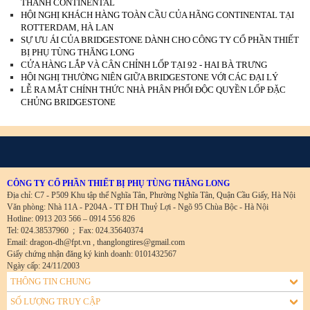
THÀNH CONTINENTAL
HỘI NGHỊ KHÁCH HÀNG TOÀN CẦU CỦA HÃNG CONTINENTAL TẠI
ROTTERDAM, HÀ LAN
SỰ ƯU ÁI CỦA BRIDGESTONE DÀNH CHO CÔNG TY CỔ PHẦN THIẾT
BỊ PHỤ TÙNG THĂNG LONG
CỬA HÀNG LẮP VÀ CÂN CHỈNH LỐP TẠI 92 - HAI BÀ TRƯNG
HỘI NGHỊ THƯỜNG NIÊN GIỮA BRIDGESTONE VỚI CÁC ĐẠI LÝ
LỄ RA MẮT CHÍNH THỨC NHÀ PHÂN PHỐI ĐỘC QUYỀN LỐP ĐẶC
CHỦNG BRIDGESTONE
CÔNG TY CỔ PHẦN THIẾT BỊ PHỤ TÙNG THĂNG LONG
Địa chỉ: C7 - P509 Khu tập thể Nghĩa Tân, Phường Nghĩa Tân, Quận Cầu Giấy, Hà Nội
Văn phòng: Nhà 11A - P204A - TT ĐH Thuỷ Lợi - Ngõ 95 Chùa Bộc - Hà Nội
Hotline: 0913 203 566 – 0914 556 826
Tel: 024.38537960
;
Fax: 024.35640374
Email: dragon-dh@fpt.vn , thanglongtires@gmail.com
Giấy chứng nhận đăng ký kinh doanh: 0101432567
Ngày cấp: 24/11/2003
THÔNG TIN CHUNG
SỐ LƯỢNG TRUY CẬP