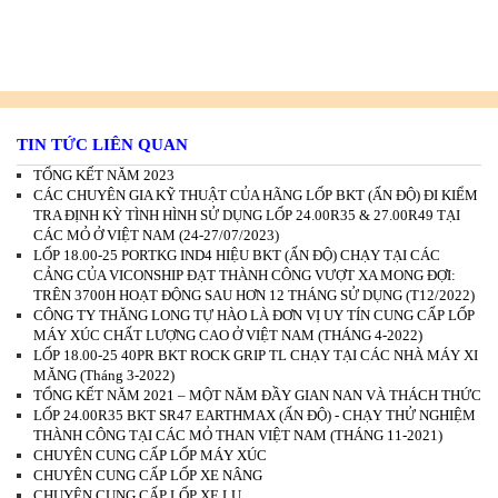
TIN TỨC LIÊN QUAN
TỔNG KẾT NĂM 2023
CÁC CHUYÊN GIA KỸ THUẬT CỦA HÃNG LỐP BKT (ẤN ĐỘ) ĐI KIỂM
TRA ĐỊNH KỲ TÌNH HÌNH SỬ DỤNG LỐP 24.00R35 & 27.00R49 TẠI
CÁC MỎ Ở VIỆT NAM (24-27/07/2023)
LỐP 18.00-25 PORTKG IND4 HIỆU BKT (ẤN ĐỘ) CHẠY TẠI CÁC
CẢNG CỦA VICONSHIP ĐẠT THÀNH CÔNG VƯỢT XA MONG ĐỢI:
TRÊN 3700H HOẠT ĐỘNG SAU HƠN 12 THÁNG SỬ DỤNG (T12/2022)
CÔNG TY THĂNG LONG TỰ HÀO LÀ ĐƠN VỊ UY TÍN CUNG CẤP LỐP
MÁY XÚC CHẤT LƯỢNG CAO Ở VIỆT NAM (THÁNG 4-2022)
LỐP 18.00-25 40PR BKT ROCK GRIP TL CHẠY TẠI CÁC NHÀ MÁY XI
MĂNG (Tháng 3-2022)
TỔNG KẾT NĂM 2021 – MỘT NĂM ĐẦY GIAN NAN VÀ THÁCH THỨC
LỐP 24.00R35 BKT SR47 EARTHMAX (ẤN ĐỘ) - CHẠY THỬ NGHIỆM
THÀNH CÔNG TẠI CÁC MỎ THAN VIỆT NAM (THÁNG 11-2021)
CHUYÊN CUNG CẤP LỐP MÁY XÚC
CHUYÊN CUNG CẤP LỐP XE NÂNG
CHUYÊN CUNG CẤP LỐP XE LU