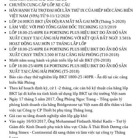
CHUYÊN CUNG CẤP LỐP XE CẨU
HÂN HẠNH TÀI TRỢ ĐẠI HỘI LẦN THỨ IX CỦA HIỆP HỘI CẢNG BIỂN
VIỆT NAM (VPA) TỪ 9-11/12/2020
LỐP 24.00R35 BKT (ẤN ĐỘ) RA MẮT MÃ GAI MỚI (Tháng 5-2020)
LÀM VIỆC VỚI PHÓ TỔNG GIÁM ĐỐC TECHKING 12/3/2019
LỐP 18.00-25/40PR E4 PORTKING PLUS HIỆU BKT DO ẤN ĐỘ SẢN
XUẤT CHẠY TẠI CẢNG HẢI PHÒNG VỚI KẾT QUẢ BẤT NGỜ: 3.581h
HOẠT ĐỘNG SAU HƠN 17 THÁNG LẮP LỐP
LỐP 18.00-25/40PR E4 PORTKING PLUS HIỆU BKT DO ẤN ĐỘ SẢN
XUẤT CHẠY TRÊN 3.500 H TẠI CẢNG HẢI PHÒNG (T10-2018)
Mười năm song hành và phát triển lốp bố sắt BKT (T6-2018)
LỐP 18.00-25/40PR E4 PORTKING PLUS HIỆU BKT DO ẤN ĐỘ SẢN
XUẤT TẠI CẢNG HẢI PHÒNG (T5-2018)
Báo cáo chạy thử nghiệm lốp BKT 1800-25 /40PR - Ấn độ tại các cảng
biển Hải Phòng
Theo kế hoạch định kỳ, cứ 1 -2 tháng, các cán bộ kỹ thuật của hãng lốp
BKT lại đi kiểm tra tình hình sử dụng lốp BKT tại thị trường Việt nam
Ngày 17 tháng 5 năm 2017, Ông Phùng Ngọc Trang – Tổng quản lý
phòng kinh doanh của hãng Bridgestone tại Việt nam đã đến thăm và làm
việc tại Công ty CP Thiết bị phụ tùng Thăng long.
Giá cao su tăng doanh nghiệp săm lốp gặp khó
Vào ngày 16/03/2017, Ông Mohammad Firdauth Abdul Kadir – Trợ lý
Giám đốc Kinh Doanh phụ trách khu vực Châu Á Thái Bình Dương của
hãng Simex - Continental đã sang thăm và làm việc tại công ty Thăng
Long