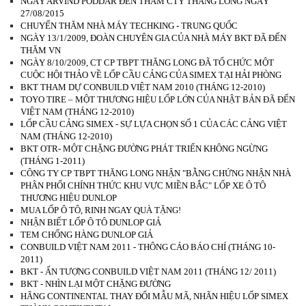
NGÀY ARVIND PODDAR ĐẾN THĂM CTY THĂNG LONG NGÀY
27/08/2015
CHUYẾN THĂM NHÀ MÁY TECHKING - TRUNG QUỐC
NGÀY 13/1/2009, ĐOÀN CHUYÊN GIA CỦA NHÀ MÁY BKT ĐÃ ĐẾN
THĂM VN
NGÀY 8/10/2009, CT CP TBPT THĂNG LONG ĐÃ TỔ CHỨC MỘT
CUỘC HỘI THẢO VỀ LỐP CẦU CẢNG CỦA SIMEX TẠI HẢI PHÒNG
BKT THAM DỰ CONBUILD VIỆT NAM 2010 (THÁNG 12-2010)
TOYO TIRE – MỘT THƯƠNG HIỆU LỐP LỚN CỦA NHẬT BẢN ĐÃ ĐẾN
VIỆT NAM (THÁNG 12-2010)
LỐP CẦU CẢNG SIMEX - SỰ LỰA CHỌN SỐ 1 CỦA CÁC CẢNG VIỆT
NAM (THÁNG 12-2010)
BKT OTR- MỘT CHẶNG ĐƯỜNG PHÁT TRIỂN KHÔNG NGỪNG
(THÁNG 1-2011)
CÔNG TY CP TBPT THĂNG LONG NHẬN "BẰNG CHỨNG NHẬN NHÀ
PHÂN PHỐI CHÍNH THỨC KHU VỰC MIỀN BẮC" LỐP XE Ô TÔ
THƯƠNG HIỆU DUNLOP
MUA LỐP Ô TÔ, RINH NGAY QUÀ TẶNG!
NHẬN BIẾT LỐP Ô TÔ DUNLOP GIẢ
TEM CHỐNG HÀNG DUNLOP GIẢ
CONBUILD VIỆT NAM 2011 - THÔNG CÁO BÁO CHÍ (THÁNG 10-
2011)
BKT - ẤN TƯỢNG CONBUILD VIỆT NAM 2011 (THÁNG 12/ 2011)
BKT - NHÌN LẠI MỘT CHẶNG ĐƯỜNG
HÃNG CONTINENTAL THAY ĐỔI MẪU MÃ, NHÃN HIỆU LỐP SIMEX