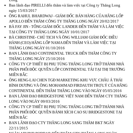
Ban lãnh đạo PIRELLI đến thăm và làm việc tại Công ty Thăng Long
ngày 15/03/2017
ÔNG RAHUL BHARDWAJ - GIÁM ĐỐC BÁN HÀNG CỦA HÃNG LỐP
APOLLO ĐẾN THĂM CÔNG TY THĂNG LONG NGÀY 20/02/2017
BÀ FAY JIN - TỔNG GIÁM ĐỐC LANDER ĐẾN THĂM VÀ LÀM VIỆC
TẠI CÔNG TY THĂNG LONG NGÀY 10/01/2017
BÀ CHRISTINE- CHỦ TỊCH VÀ ÔNG WILLIAM GIÁM ĐỐC ĐIỀU
HÀNH (CEO) HÃNG LỐP NAMA ĐẾN THĂM VÀ LÀM VIỆC TẠI
THĂNG LONG NGÀY 01/10/2016
BAN LÃNH ĐẠO CONTINENTAL TRUCK ĐẾN THĂM CÔNG TY
THĂNG LONG NGÀY 25/10/2016
CÔNG TY CP THIẾT BỊ PHỤ TÙNG THĂNG LONG TRỞ THÀNH NHÀ
PHÂN PHỐI ĐỘC QUYỀN LỐP CONTINENTAL TẢI TẠI THỊ TRƯỜNG
MIỀN BẮC
ÔNG HENG-LAI CHEN TGĐ MARKETING KHU VỰC CHÂU Á THÁI
BÌNH DƯƠNG VÀ ÔNG MOHAMMAD FIRDAUTH TRỢ LÝ CỦA HÃNG
CONTINENTAL ĐẾN THĂM THĂNG LONG VÀO NGÀY 05/05/2016
BAN LÃNH ĐẠO BRIDGESTONE VIỆT NAM ĐẾN THĂM CTY THĂNG
LONG VÀO NGÀY 09/03/2016
CÔNG TY CP THIẾT BỊ PHỤ TÙNG THĂNG LONG TRỞ THÀNH NHÀ
PHÂN PHỐI ĐỘC QUYỀN BÁNH XÍCH CAO SU BRIDGESTONE TẠI
MIỀN BẮC
BAN LÃNH ĐẠO CTY THĂNG LONG SANG THĂM BKT NGÀY
22/11/2015