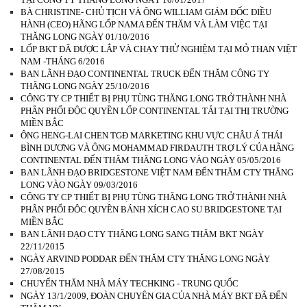
BÀ CHRISTINE- CHỦ TỊCH VÀ ÔNG WILLIAM GIÁM ĐỐC ĐIỀU
HÀNH (CEO) HÃNG LỐP NAMA ĐẾN THĂM VÀ LÀM VIỆC TẠI
THĂNG LONG NGÀY 01/10/2016
LỐP BKT ĐÃ ĐƯỢC LẮP VÀ CHẠY THỬ NGHIỆM TẠI MỎ THAN VIỆT
NAM -THÁNG 6/2016
BAN LÃNH ĐẠO CONTINENTAL TRUCK ĐẾN THĂM CÔNG TY
THĂNG LONG NGÀY 25/10/2016
CÔNG TY CP THIẾT BỊ PHỤ TÙNG THĂNG LONG TRỞ THÀNH NHÀ
PHÂN PHỐI ĐỘC QUYỀN LỐP CONTINENTAL TẢI TẠI THỊ TRƯỜNG
MIỀN BẮC
ÔNG HENG-LAI CHEN TGĐ MARKETING KHU VỰC CHÂU Á THÁI
BÌNH DƯƠNG VÀ ÔNG MOHAMMAD FIRDAUTH TRỢ LÝ CỦA HÃNG
CONTINENTAL ĐẾN THĂM THĂNG LONG VÀO NGÀY 05/05/2016
BAN LÃNH ĐẠO BRIDGESTONE VIỆT NAM ĐẾN THĂM CTY THĂNG
LONG VÀO NGÀY 09/03/2016
CÔNG TY CP THIẾT BỊ PHỤ TÙNG THĂNG LONG TRỞ THÀNH NHÀ
PHÂN PHỐI ĐỘC QUYỀN BÁNH XÍCH CAO SU BRIDGESTONE TẠI
MIỀN BẮC
BAN LÃNH ĐẠO CTY THĂNG LONG SANG THĂM BKT NGÀY
22/11/2015
NGÀY ARVIND PODDAR ĐẾN THĂM CTY THĂNG LONG NGÀY
27/08/2015
CHUYẾN THĂM NHÀ MÁY TECHKING - TRUNG QUỐC
NGÀY 13/1/2009, ĐOÀN CHUYÊN GIA CỦA NHÀ MÁY BKT ĐÃ ĐẾN