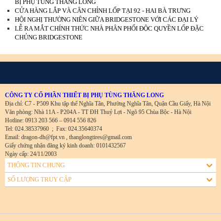
BỊ PHỤ TÙNG THĂNG LONG
CỬA HÀNG LẮP VÀ CÂN CHỈNH LỐP TẠI 92 - HAI BÀ TRƯNG
HỘI NGHỊ THƯỜNG NIÊN GIỮA BRIDGESTONE VỚI CÁC ĐẠI LÝ
LỄ RA MẮT CHÍNH THỨC NHÀ PHÂN PHỐI ĐỘC QUYỀN LỐP ĐẶC
CHỦNG BRIDGESTONE
CÔNG TY CỔ PHẦN THIẾT BỊ PHỤ TÙNG THĂNG LONG
Địa chỉ: C7 - P509 Khu tập thể Nghĩa Tân, Phường Nghĩa Tân, Quận Cầu Giấy, Hà Nội
Văn phòng: Nhà 11A - P204A - TT ĐH Thuỷ Lợi - Ngõ 95 Chùa Bộc - Hà Nội
Hotline: 0913 203 566 – 0914 556 826
Tel: 024.38537960
;
Fax: 024.35640374
Email: dragon-dh@fpt.vn , thanglongtires@gmail.com
Giấy chứng nhận đăng ký kinh doanh: 0101432567
Ngày cấp: 24/11/2003
THÔNG TIN CHUNG
SỐ LƯỢNG TRUY CẬP