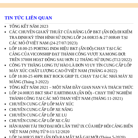
TIN TỨC LIÊN QUAN
TỔNG KẾT NĂM 2023
CÁC CHUYÊN GIA KỸ THUẬT CỦA HÃNG LỐP BKT (ẤN ĐỘ) ĐI KIỂM
TRA ĐỊNH KỲ TÌNH HÌNH SỬ DỤNG LỐP 24.00R35 & 27.00R49 TẠI
CÁC MỎ Ở VIỆT NAM (24-27/07/2023)
LỐP 18.00-25 PORTKG IND4 HIỆU BKT (ẤN ĐỘ) CHẠY TẠI CÁC
CẢNG CỦA VICONSHIP ĐẠT THÀNH CÔNG VƯỢT XA MONG ĐỢI:
TRÊN 3700H HOẠT ĐỘNG SAU HƠN 12 THÁNG SỬ DỤNG (T12/2022)
CÔNG TY THĂNG LONG TỰ HÀO LÀ ĐƠN VỊ UY TÍN CUNG CẤP LỐP
MÁY XÚC CHẤT LƯỢNG CAO Ở VIỆT NAM (THÁNG 4-2022)
LỐP 18.00-25 40PR BKT ROCK GRIP TL CHẠY TẠI CÁC NHÀ MÁY XI
MĂNG (Tháng 3-2022)
TỔNG KẾT NĂM 2021 – MỘT NĂM ĐẦY GIAN NAN VÀ THÁCH THỨC
LỐP 24.00R35 BKT SR47 EARTHMAX (ẤN ĐỘ) - CHẠY THỬ NGHIỆM
THÀNH CÔNG TẠI CÁC MỎ THAN VIỆT NAM (THÁNG 11-2021)
CHUYÊN CUNG CẤP LỐP MÁY XÚC
CHUYÊN CUNG CẤP LỐP XE NÂNG
CHUYÊN CUNG CẤP LỐP XE LU
CHUYÊN CUNG CẤP LỐP XE CẨU
HÂN HẠNH TÀI TRỢ ĐẠI HỘI LẦN THỨ IX CỦA HIỆP HỘI CẢNG BIỂN
VIỆT NAM (VPA) TỪ 9-11/12/2020
LỐP 24.00R35 BKT (ẤN ĐỘ) RA MẮT MÃ GAI MỚI (Tháng 5-2020)