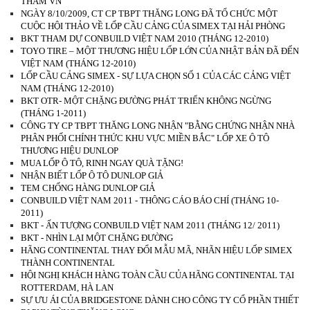
THĂM VN
NGÀY 8/10/2009, CT CP TBPT THĂNG LONG ĐÃ TỔ CHỨC MỘT
CUỘC HỘI THẢO VỀ LỐP CẦU CẢNG CỦA SIMEX TẠI HẢI PHÒNG
BKT THAM DỰ CONBUILD VIỆT NAM 2010 (THÁNG 12-2010)
TOYO TIRE – MỘT THƯƠNG HIỆU LỐP LỚN CỦA NHẬT BẢN ĐÃ ĐẾN
VIỆT NAM (THÁNG 12-2010)
LỐP CẦU CẢNG SIMEX - SỰ LỰA CHỌN SỐ 1 CỦA CÁC CẢNG VIỆT
NAM (THÁNG 12-2010)
BKT OTR- MỘT CHẶNG ĐƯỜNG PHÁT TRIỂN KHÔNG NGỪNG
(THÁNG 1-2011)
CÔNG TY CP TBPT THĂNG LONG NHẬN "BẰNG CHỨNG NHẬN NHÀ
PHÂN PHỐI CHÍNH THỨC KHU VỰC MIỀN BẮC" LỐP XE Ô TÔ
THƯƠNG HIỆU DUNLOP
MUA LỐP Ô TÔ, RINH NGAY QUÀ TẶNG!
NHẬN BIẾT LỐP Ô TÔ DUNLOP GIẢ
TEM CHỐNG HÀNG DUNLOP GIẢ
CONBUILD VIỆT NAM 2011 - THÔNG CÁO BÁO CHÍ (THÁNG 10-
2011)
BKT - ẤN TƯỢNG CONBUILD VIỆT NAM 2011 (THÁNG 12/ 2011)
BKT - NHÌN LẠI MỘT CHẶNG ĐƯỜNG
HÃNG CONTINENTAL THAY ĐỔI MẪU MÃ, NHÃN HIỆU LỐP SIMEX
THÀNH CONTINENTAL
HỘI NGHỊ KHÁCH HÀNG TOÀN CẦU CỦA HÃNG CONTINENTAL TẠI
ROTTERDAM, HÀ LAN
SỰ ƯU ÁI CỦA BRIDGESTONE DÀNH CHO CÔNG TY CỔ PHẦN THIẾT