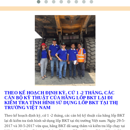
THEO KẾ HOẠCH ĐỊNH KỲ, CỨ 1 -2 THÁNG, CÁC
CÁN BỘ KỸ THUẬT CỦA HÃNG LỐP BKT LẠI ĐI
KIỂM TRA TÌNH HÌNH SỬ DỤNG LỐP BKT TẠI THỊ
TRƯỜNG VIỆT NAM
Theo kế hoạch định kỳ, cứ 1 -2 tháng, các cán bộ kỹ thuật của hãng lốp BKT
lại đi kiểm tra tình hình sử dụng lốp BKT tại thị trường Việt nam. Ngày 29-5-
2017 và 30-5-2017 vừa qua, hãng BKT đã sang thăm và kiểm tra lốp chạy tại