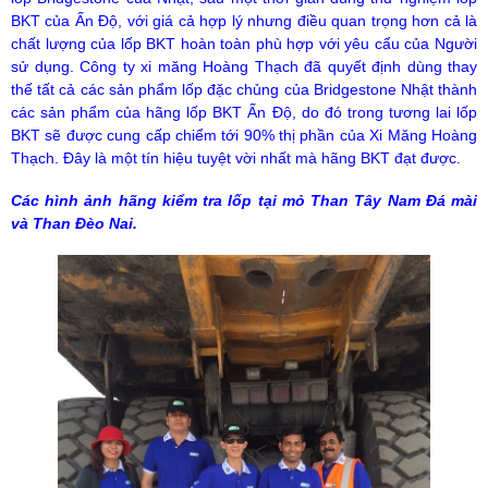
BKT của Ấn Độ, với giá cả hợp lý nhưng điều quan trọng hơn cả là
chất lượng của lốp BKT hoàn toàn phù hợp với yêu cẩu của Người
sử dụng. Công ty xi măng Hoàng Thạch đã quyết định dùng thay
thế tất cả các sản phẩm lốp đặc chủng của Bridgestone Nhật thành
các sản phẩm của hãng lốp BKT Ấn Độ, do đó trong tương lai lốp
BKT sẽ được cung cấp chiểm tới 90% thị phần của Xi Măng Hoàng
Thạch. Đây là một tín hiệu tuyệt vời nhất mà hãng BKT đạt được.
Các hình ảnh hãng kiểm tra lốp tại mỏ Than Tây Nam Đá mài
và Than Đèo Nai.