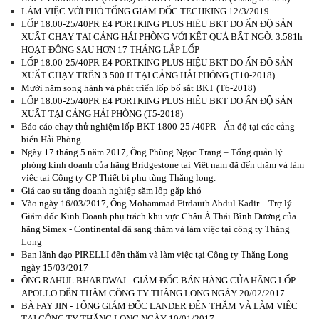
LÀM VIỆC VỚI PHÓ TỔNG GIÁM ĐỐC TECHKING 12/3/2019
LỐP 18.00-25/40PR E4 PORTKING PLUS HIỆU BKT DO ẤN ĐỘ SẢN
XUẤT CHẠY TẠI CẢNG HẢI PHÒNG VỚI KẾT QUẢ BẤT NGỜ: 3.581h
HOẠT ĐỘNG SAU HƠN 17 THÁNG LẮP LỐP
LỐP 18.00-25/40PR E4 PORTKING PLUS HIỆU BKT DO ẤN ĐỘ SẢN
XUẤT CHẠY TRÊN 3.500 H TẠI CẢNG HẢI PHÒNG (T10-2018)
Mười năm song hành và phát triển lốp bố sắt BKT (T6-2018)
LỐP 18.00-25/40PR E4 PORTKING PLUS HIỆU BKT DO ẤN ĐỘ SẢN
XUẤT TẠI CẢNG HẢI PHÒNG (T5-2018)
Báo cáo chạy thử nghiệm lốp BKT 1800-25 /40PR - Ấn độ tại các cảng
biển Hải Phòng
Ngày 17 tháng 5 năm 2017, Ông Phùng Ngọc Trang – Tổng quản lý
phòng kinh doanh của hãng Bridgestone tại Việt nam đã đến thăm và làm
việc tại Công ty CP Thiết bị phụ tùng Thăng long.
Giá cao su tăng doanh nghiệp săm lốp gặp khó
Vào ngày 16/03/2017, Ông Mohammad Firdauth Abdul Kadir – Trợ lý
Giám đốc Kinh Doanh phụ trách khu vực Châu Á Thái Bình Dương của
hãng Simex - Continental đã sang thăm và làm việc tại công ty Thăng
Long
Ban lãnh đạo PIRELLI đến thăm và làm việc tại Công ty Thăng Long
ngày 15/03/2017
ÔNG RAHUL BHARDWAJ - GIÁM ĐỐC BÁN HÀNG CỦA HÃNG LỐP
APOLLO ĐẾN THĂM CÔNG TY THĂNG LONG NGÀY 20/02/2017
BÀ FAY JIN - TỔNG GIÁM ĐỐC LANDER ĐẾN THĂM VÀ LÀM VIỆC
TẠI CÔNG TY THĂNG LONG NGÀY 10/01/2017