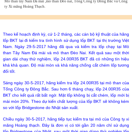
Mỏ than tây Nam Đá mài ,mỏ than Đèo nai, Tổng Công ty Đông Bắc và Công
ty Xi măng Hoàng Thạch.
Theo kế hoạch định kỳ, cứ 1-2 tháng, các cán bộ kỹ thuật của hãng
lốp BKT lại đi kiểm tra tình hình sử dụng lốp BKT tại thị trường Việt
Nam. Ngày 29-5-2017 hãng đã qua và kiểm tra lốp chạy tại Mỏ
than Tây Nam Đá mài và mỏ than Đèo Nai. Kết quả sau một thời
gian dài chạy thử nghiệm, lốp 24.00R35 BKT đã có những tín hiệu
khá khả quan. Độ mài mòn và khả năng chống cắt chém lốp tương
đối tốt.
Sáng ngày 30-5-2017, hãng kiểm tra lốp 24.00R35 tại mỏ than của
Tổng Công ty Đông Bắc. Sau hơn 6 tháng chạy, lốp 24.00R35 của
BKT cho kết quả rất bất ngờ. Mặt lốp không bị cắt chém, lốp mới bị
mài mòn 20%. Theo dự kiến chất lượng của lốp BKT sẽ không kém
so với lốp Bridgestone do Nhật sản xuất.
Chiều ngày 30-5-2017, hãng tiếp tục kiểm tra tại mỏ của Công ty xi
măng Hoàng thạch. Đây là đơn vị có tới gần 20 năm chỉ sử dụng
lốp Bridgestone của Nhật, sau một thời gian dùng thử nghiệm lốp