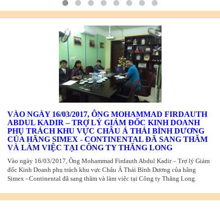
VÀO NGÀY 16/03/2017, ÔNG MOHAMMAD FIRDAUTH
ABDUL KADIR – TRỢ LÝ GIÁM ĐỐC KINH DOANH
PHỤ TRÁCH KHU VỰC CHÂU Á THÁI BÌNH DƯƠNG
CỦA HÃNG SIMEX - CONTINENTAL ĐÃ SANG THĂM
VÀ LÀM VIỆC TẠI CÔNG TY THĂNG LONG
Vào ngày 16/03/2017, Ông Mohammad Firdauth Abdul Kadir – Trợ lý Giám
đốc Kinh Doanh phụ trách khu vực Châu Á Thái Bình Dương của hãng
Simex - Continental đã sang thăm và làm việc tại Công ty Thăng Long.