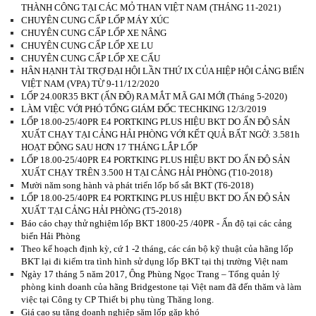
THÀNH CÔNG TẠI CÁC MỎ THAN VIỆT NAM (THÁNG 11-2021)
CHUYÊN CUNG CẤP LỐP MÁY XÚC
CHUYÊN CUNG CẤP LỐP XE NÂNG
CHUYÊN CUNG CẤP LỐP XE LU
CHUYÊN CUNG CẤP LỐP XE CẨU
HÂN HẠNH TÀI TRỢ ĐẠI HỘI LẦN THỨ IX CỦA HIỆP HỘI CẢNG BIỂN
VIỆT NAM (VPA) TỪ 9-11/12/2020
LỐP 24.00R35 BKT (ẤN ĐỘ) RA MẮT MÃ GAI MỚI (Tháng 5-2020)
LÀM VIỆC VỚI PHÓ TỔNG GIÁM ĐỐC TECHKING 12/3/2019
LỐP 18.00-25/40PR E4 PORTKING PLUS HIỆU BKT DO ẤN ĐỘ SẢN
XUẤT CHẠY TẠI CẢNG HẢI PHÒNG VỚI KẾT QUẢ BẤT NGỜ: 3.581h
HOẠT ĐỘNG SAU HƠN 17 THÁNG LẮP LỐP
LỐP 18.00-25/40PR E4 PORTKING PLUS HIỆU BKT DO ẤN ĐỘ SẢN
XUẤT CHẠY TRÊN 3.500 H TẠI CẢNG HẢI PHÒNG (T10-2018)
Mười năm song hành và phát triển lốp bố sắt BKT (T6-2018)
LỐP 18.00-25/40PR E4 PORTKING PLUS HIỆU BKT DO ẤN ĐỘ SẢN
XUẤT TẠI CẢNG HẢI PHÒNG (T5-2018)
Báo cáo chạy thử nghiệm lốp BKT 1800-25 /40PR - Ấn độ tại các cảng
biển Hải Phòng
Theo kế hoạch định kỳ, cứ 1 -2 tháng, các cán bộ kỹ thuật của hãng lốp
BKT lại đi kiểm tra tình hình sử dụng lốp BKT tại thị trường Việt nam
Ngày 17 tháng 5 năm 2017, Ông Phùng Ngọc Trang – Tổng quản lý
phòng kinh doanh của hãng Bridgestone tại Việt nam đã đến thăm và làm
việc tại Công ty CP Thiết bị phụ tùng Thăng long.
Giá cao su tăng doanh nghiệp săm lốp gặp khó