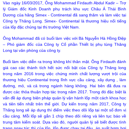
Vào ngày 16/03/2017, Ông Mohammad Firdauth Abdul Kadir – Trợ
lý Giám đốc Kinh Doanh phụ trách khu vực Châu Á Thái Bình
Dương của hãng Simex - Continental đã sang thăm và làm việc tại
Công ty Thăng Long. Simex- Continental là thương hiệu nổi tiếng
của lốp đặc chủng tại thị trường Việt Nam.
Ông Mohammad đã có buổi làm việc với Bà Nguyễn Hà Hồng Điệp
– Phó giám đốc của Công ty Cổ phần Thiết bị phụ tùng Thăng
Long tại văn phòng của công ty.
Buổi làm việc diễn ra trong không khí thân mật. Ông Firdauth đánh
giá cao các thành tích hết sức nổi bật của Công ty Thăng long
trong năm 2016 trong việc chứng minh chất lượng vượt trội của
thương hiệu Continental trong lĩnh vực cầu cảng, xây dựng , làm
đường, mỏ, và cả trong ngành hàng không. Hai bên đã đưa ra
được các thỏa thuận hợp tác trong năm 2017. Trong đó đặc biệt là
vấn đề áp dụng biện pháp quản lý vận hành lốp một cách khoa học
và tiên tiến nhất trên thế giới. Dự kiến trong năm 2017, Công ty
Thăng long sẽ áp dụng thí điểm việc theo dõi lốp tại một số đơn vị
cầu cảng. Mỗi lốp sẽ gắn 1 chíp theo dõi riêng và liên tục báo về
trung tâm kiểm soát. Dựa vào đó, người quản lý sẽ biết được tình
trạng ngay tức thì của lốp, lốp được chạy tại đâu, áp suất bơm hơi