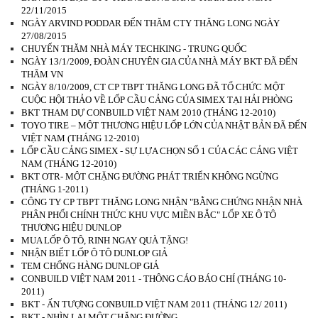
22/11/2015
NGÀY ARVIND PODDAR ĐẾN THĂM CTY THĂNG LONG NGÀY
27/08/2015
CHUYẾN THĂM NHÀ MÁY TECHKING - TRUNG QUỐC
NGÀY 13/1/2009, ĐOÀN CHUYÊN GIA CỦA NHÀ MÁY BKT ĐÃ ĐẾN
THĂM VN
NGÀY 8/10/2009, CT CP TBPT THĂNG LONG ĐÃ TỔ CHỨC MỘT
CUỘC HỘI THẢO VỀ LỐP CẦU CẢNG CỦA SIMEX TẠI HẢI PHÒNG
BKT THAM DỰ CONBUILD VIỆT NAM 2010 (THÁNG 12-2010)
TOYO TIRE – MỘT THƯƠNG HIỆU LỐP LỚN CỦA NHẬT BẢN ĐÃ ĐẾN
VIỆT NAM (THÁNG 12-2010)
LỐP CẦU CẢNG SIMEX - SỰ LỰA CHỌN SỐ 1 CỦA CÁC CẢNG VIỆT
NAM (THÁNG 12-2010)
BKT OTR- MỘT CHẶNG ĐƯỜNG PHÁT TRIỂN KHÔNG NGỪNG
(THÁNG 1-2011)
CÔNG TY CP TBPT THĂNG LONG NHẬN "BẰNG CHỨNG NHẬN NHÀ
PHÂN PHỐI CHÍNH THỨC KHU VỰC MIỀN BẮC" LỐP XE Ô TÔ
THƯƠNG HIỆU DUNLOP
MUA LỐP Ô TÔ, RINH NGAY QUÀ TẶNG!
NHẬN BIẾT LỐP Ô TÔ DUNLOP GIẢ
TEM CHỐNG HÀNG DUNLOP GIẢ
CONBUILD VIỆT NAM 2011 - THÔNG CÁO BÁO CHÍ (THÁNG 10-
2011)
BKT - ẤN TƯỢNG CONBUILD VIỆT NAM 2011 (THÁNG 12/ 2011)
BKT - NHÌN LẠI MỘT CHẶNG ĐƯỜNG