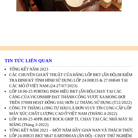
TIN TỨC LIÊN QUAN
TỔNG KẾT NĂM 2023
CÁC CHUYÊN GIA KỸ THUẬT CỦA HÃNG LỐP BKT (ẤN ĐỘ) ĐI KIỂM
TRA ĐỊNH KỲ TÌNH HÌNH SỬ DỤNG LỐP 24.00R35 & 27.00R49 TẠI
CÁC MỎ Ở VIỆT NAM (24-27/07/2023)
LỐP 18.00-25 PORTKG IND4 HIỆU BKT (ẤN ĐỘ) CHẠY TẠI CÁC
CẢNG CỦA VICONSHIP ĐẠT THÀNH CÔNG VƯỢT XA MONG ĐỢI:
TRÊN 3700H HOẠT ĐỘNG SAU HƠN 12 THÁNG SỬ DỤNG (T12/2022)
CÔNG TY THĂNG LONG TỰ HÀO LÀ ĐƠN VỊ UY TÍN CUNG CẤP LỐP
MÁY XÚC CHẤT LƯỢNG CAO Ở VIỆT NAM (THÁNG 4-2022)
LỐP 18.00-25 40PR BKT ROCK GRIP TL CHẠY TẠI CÁC NHÀ MÁY XI
MĂNG (Tháng 3-2022)
TỔNG KẾT NĂM 2021 – MỘT NĂM ĐẦY GIAN NAN VÀ THÁCH THỨC
LỐP 24.00R35 BKT SR47 EARTHMAX (ẤN ĐỘ) - CHẠY THỬ NGHIỆM