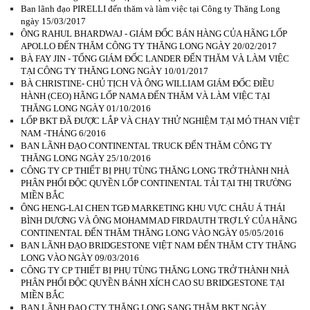
Ban lãnh đạo PIRELLI đến thăm và làm việc tại Công ty Thăng Long
ngày 15/03/2017
ÔNG RAHUL BHARDWAJ - GIÁM ĐỐC BÁN HÀNG CỦA HÃNG LỐP
APOLLO ĐẾN THĂM CÔNG TY THĂNG LONG NGÀY 20/02/2017
BÀ FAY JIN - TỔNG GIÁM ĐỐC LANDER ĐẾN THĂM VÀ LÀM VIỆC
TẠI CÔNG TY THĂNG LONG NGÀY 10/01/2017
BÀ CHRISTINE- CHỦ TỊCH VÀ ÔNG WILLIAM GIÁM ĐỐC ĐIỀU
HÀNH (CEO) HÃNG LỐP NAMA ĐẾN THĂM VÀ LÀM VIỆC TẠI
THĂNG LONG NGÀY 01/10/2016
LỐP BKT ĐÃ ĐƯỢC LẮP VÀ CHẠY THỬ NGHIỆM TẠI MỎ THAN VIỆT
NAM -THÁNG 6/2016
BAN LÃNH ĐẠO CONTINENTAL TRUCK ĐẾN THĂM CÔNG TY
THĂNG LONG NGÀY 25/10/2016
CÔNG TY CP THIẾT BỊ PHỤ TÙNG THĂNG LONG TRỞ THÀNH NHÀ
PHÂN PHỐI ĐỘC QUYỀN LỐP CONTINENTAL TẢI TẠI THỊ TRƯỜNG
MIỀN BẮC
ÔNG HENG-LAI CHEN TGĐ MARKETING KHU VỰC CHÂU Á THÁI
BÌNH DƯƠNG VÀ ÔNG MOHAMMAD FIRDAUTH TRỢ LÝ CỦA HÃNG
CONTINENTAL ĐẾN THĂM THĂNG LONG VÀO NGÀY 05/05/2016
BAN LÃNH ĐẠO BRIDGESTONE VIỆT NAM ĐẾN THĂM CTY THĂNG
LONG VÀO NGÀY 09/03/2016
CÔNG TY CP THIẾT BỊ PHỤ TÙNG THĂNG LONG TRỞ THÀNH NHÀ
PHÂN PHỐI ĐỘC QUYỀN BÁNH XÍCH CAO SU BRIDGESTONE TẠI
MIỀN BẮC
BAN LÃNH ĐẠO CTY THĂNG LONG SANG THĂM BKT NGÀY