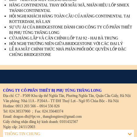
HÃNG CONTINENTAL THAY ĐỔI MẪU MÃ, NHÃN HIỆU LỐP SIMEX
THÀNH CONTINENTAL
HỘI NGHỊ KHÁCH HÀNG TOÀN CẦU CỦA HÃNG CONTINENTAL TẠI
ROTTERDAM, HÀ LAN
SỰ ƯU ÁI CỦA BRIDGESTONE DÀNH CHO CÔNG TY CỔ PHẦN THIẾT
BỊ PHỤ TÙNG THĂNG LONG
CỬA HÀNG LẮP VÀ CÂN CHỈNH LỐP TẠI 92 - HAI BÀ TRƯNG
HỘI NGHỊ THƯỜNG NIÊN GIỮA BRIDGESTONE VỚI CÁC ĐẠI LÝ
LỄ RA MẮT CHÍNH THỨC NHÀ PHÂN PHỐI ĐỘC QUYỀN LỐP ĐẶC
CHỦNG BRIDGESTONE
CÔNG TY CỔ PHẦN THIẾT BỊ PHỤ TÙNG THĂNG LONG
Địa chỉ: C7 - P509 Khu tập thể Nghĩa Tân, Phường Nghĩa Tân, Quận Cầu Giấy, Hà Nội
Văn phòng: Nhà 11A - P204A - TT ĐH Thuỷ Lợi - Ngõ 95 Chùa Bộc - Hà Nội
Hotline: 0913 203 566 – 0914 556 826
Tel: 024.38537960
;
Fax: 024.35640374
Email: dragon-dh@fpt.vn , thanglongtires@gmail.com
Giấy chứng nhận đăng ký kinh doanh: 0101432567
Ngày cấp: 24/11/2003
THÔNG TIN CHUNG