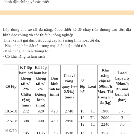
hình đặc chủng và các thiết
Lốp dùng cho xe tải đa năng, được thiết kế để chạy trên đường cao tốc, địa
hình đặc chủng và các thiết bị nông nghiệp.
Thiết kế mã gai đặc biệt cung cấp khả năng linh hoạt tối đa:
- Khả năng bám đất tốt trong mọi điều kiện thời tiết
- Khả năng lái trên đường tốt
- Có khả năng tự làm sạch
KT lốp
KT lốp
Khả
bơm hơi
bơm hơi
Load
Chu vi
năng
không
không
Bán
Capacity
vòng
Số
chịu tải
tải +/-
tải +/-
kính
50km/h
Cỡ lốp
quay (+/-
lốp
Loại
50km/h
2%
2%
tĩnh tải
Áp suất
2.5%)
bố
Max. Tải
Chiều
Đường
(mm)
bơm hơi
(mm)
trọng tối
rộng
kính
(bar)
đa (kg)
(mm)
(mm)
10.5-18
272
920
420
2740
10
TL
1900
3.75
10
TL
2000
3
12.5-18
308
990
450
2950
12
TL
2240
3.5
16.0/70-
405
1185
545
3530
14
TL
3550
3.5