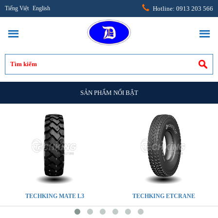
Tiếng Việt
English
Hotline: 0913 203 566
SẢN PHẨM NỔI BẬT
TECHKING MATE L3
TECHKING ETCRANE