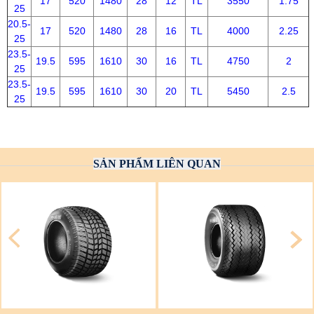
17
520
1480
28
12
TL
3550
1.75
25
20.5-
17
520
1480
28
16
TL
4000
2.25
25
23.5-
19.5
595
1610
30
16
TL
4750
2
25
23.5-
19.5
595
1610
30
20
TL
5450
2.5
25
SẢN PHẨM LIÊN QUAN