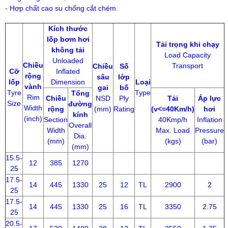
- Hợp chất cao su chống cắt chém.
Kích thước
lốp bơm hơi
Tải trọng khi chạy
không tải
Load Capacity
Unloaded
Chiều
Transport
Chiều
Số
Cỡ
Inflated
rộng
sâu
lớp
lốp
Dimension
Loại
vành
gai
bố
Tyre
Type
Tổng
Rim
Chiều
NSD
Ply
Tải
Áp lực
Size
đường
Width
rộng
(mm)
Rating
(v<=40Km/h)
hơi
kính
(inch)
Section
40Kmp/h
Inflation
Overall
Width
Max. Load
Pressure
Dia.
(mm)
(kgs)
(bar)
(mm)
15.5-
12
385
1270
25
17.5-
14
445
1330
25
12
TL
2900
2
25
17.5-
14
445
1330
25
16
TL
3350
2.75
25
20.5-