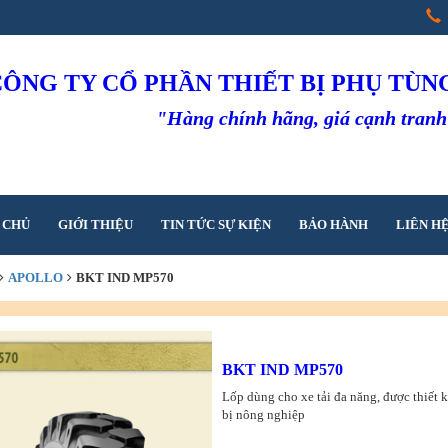
CÔNG TY CỔ PHẦN THIẾT BỊ PHỤ TÙ
"Hàng chính hãng, giá cạnh tran
 CHỦ
GIỚI THIỆU
TIN TỨC SỰ KIỆN
BẢO HÀNH
LIÊN H
APOLLO
BKT IND MP570
BKT IND MP570
Lốp dùng cho xe tải đa năng, được thiết k
bị nông nghiệp