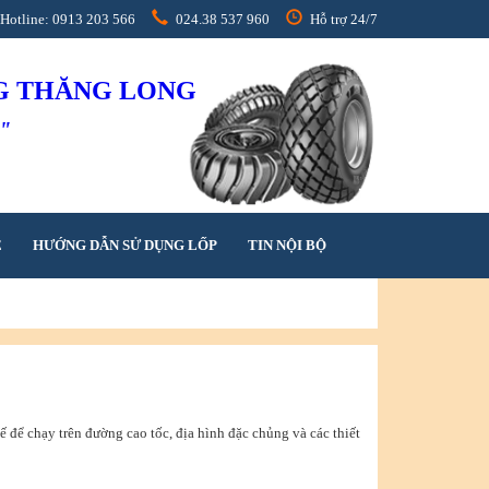
Hotline: 0913 203 566
024.38 537 960
Hỗ trợ 24/7
NG THĂNG LONG
h"
Ệ
HƯỚNG DẪN SỬ DỤNG LỐP
TIN NỘI BỘ
ế để chạy trên đường cao tốc, địa hình đặc chủng và các thiết