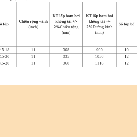
KT lốp bơm hơi
KT lốp bơm hơi
Chiều rộng vành
không tải +/-
không tải +/-
ỡ lốp
Số lốp bố
(inch)
2%
Chiều rộng
2%
Đường kính
(mm)
(mm)
2.5-18
11
308
990
10
2.5-20
11
335
1050
12
4.5-20
11
360
1116
12