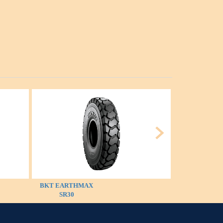
BKT EARTHMAX
BKT LOADER 
SR30