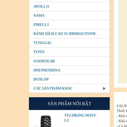
APOLLO
NAMA
PIRELLI
BÁNH XÍCH CAO SU BRIDGESTONE
TUNGGAL
TOYO
GOODYEAR
DNEPROSHINA
DUNLOP
CÁC SẢN PHẨM KHÁC
SẢN PHẨM NỔI BẬT
Lốp dù
Thiết 
TECHKING MATE
- Khả 
L3
- Khả 
- Có k