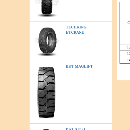
C
TECHKING
ETCRANE
1
1
1
BKT MAGLIFT
BKT AT621