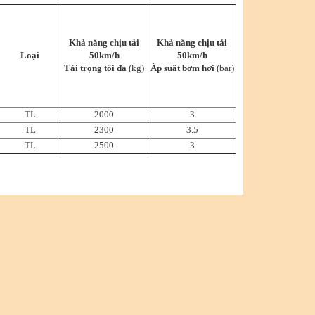
Khả năng chịu tải
Khả năng chịu tải
Loại
50km/h
50km/h
Tải trọng tối đa
(kg)
Áp suất bơm hơi
(bar)
TL
2000
3
TL
2300
3.5
TL
2500
3