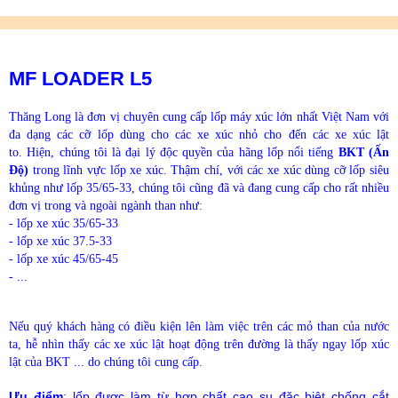
MF LOADER L5
Thăng Long là đơn vị chuyên cung cấp lốp máy xúc lớn nhất Việt Nam với
đa dạng các cỡ lốp dùng cho các xe xúc nhỏ cho đến các xe xúc lật
to. Hiện, chúng tôi là đại lý độc quyền của hãng lốp nổi tiếng
BKT (Ấn
Độ)
trong lĩnh vực lốp xe xúc. Thậm chí, với các xe xúc dùng cỡ lốp siêu
khủng như lốp 35/65-33, chúng tôi cũng đã và đang cung cấp cho rất nhiều
đơn vị trong và ngoài ngành than như:
- lốp xe xúc 35/65-33
- lốp xe xúc 37.5-33
- lốp xe xúc 45/65-45
- ...
Nếu quý khách hàng có điều kiện lên làm việc trên các mỏ than của nước
ta, hễ nhìn thấy các xe xúc lật hoạt động trên đường là thấy ngay lốp xúc
lật của BKT ... do chúng tôi cung cấp.
Ưu điểm
: lốp được làm từ hợp chất cao su đặc biệt chống cắt