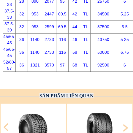
28
890
2077
95
42
TL
25750
6
33
37.5-
32
953
2447
69.5
42
TL
34500
5.25
33
37.5-
32
953
2599
69.5
44
TL
37500
5.5
39
45/65-
36
1140
2733
116
46
TL
43750
5.25
45
45/65-
36
1140
2733
116
58
TL
50000
6.75
45
52/80-
36
1321
3579
97
68
TL
92500
6
57
SẢN PHẨM LIÊN QUAN