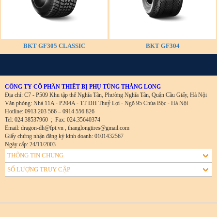
BKT GF305 CLASSIC
BKT GF304
CÔNG TY CỔ PHẦN THIẾT BỊ PHỤ TÙNG THĂNG LONG
Địa chỉ: C7 - P509 Khu tập thể Nghĩa Tân, Phường Nghĩa Tân, Quận Cầu Giấy, Hà Nội
Văn phòng: Nhà 11A - P204A - TT ĐH Thuỷ Lợi - Ngõ 95 Chùa Bộc - Hà Nội
Hotline: 0913 203 566 – 0914 556 826
Tel: 024.38537960
;
Fax: 024.35640374
Email: dragon-dh@fpt.vn , thanglongtires@gmail.com
Giấy chứng nhận đăng ký kinh doanh: 0101432567
Ngày cấp: 24/11/2003
THÔNG TIN CHUNG
SỐ LƯỢNG TRUY CẬP