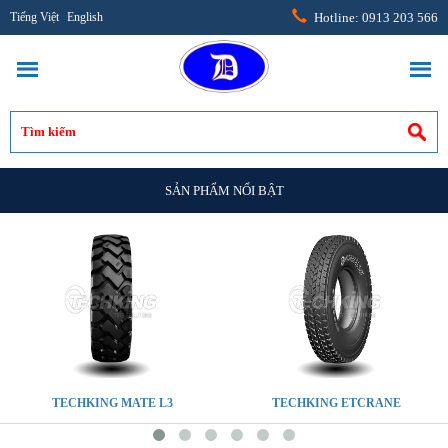
Tiếng Việt
English
Hotline: 0913 203 566
SẢN PHẨM NỔI BẬT
TECHKING MATE L3
TECHKING ETCRANE