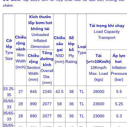
chém.
Kích thước
lốp bơm hơi
Tải trọng khi chạy
không tải
Load Capacity
Unloaded
Chiều
Transport
Chiều
Số
Cỡ
Inflated
rộng
sâu
lớp
lốp
Dimension
Loại
vành
gai
bố
Tyre
Type
Tổng
Rim
Chiều
NSD
Ply
Tải
Áp lực
Size
đường
Width
rộng
(mm)
Rating
(v<=10Km/h)
hơi
kính
(inch)
Section
10Kmp/h
Inflation
Overall
Width
Max. Load
Pressure
Dia.
(mm)
(kgs)
(bar)
(mm)
33.25-
27
845
2240
42.5
38
TL
28000
5.5
35
35/65-
28
890
2077
58
36
TL
23600
5.25
33
35/65-
28
890
2077
95
36
TL
23000
5.3
33
35/65-