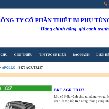
CÔNG TY CỔ PHẦN THIẾT BỊ PHỤ TÙ
"Hàng chính hãng, giá cạnh tran
 CHỦ
GIỚI THIỆU
TIN TỨC SỰ KIỆN
BẢO HÀNH
LIÊN H
APOLLO
BKT AGR TR137
BKT AGR TR137
Lốp có ổ đĩa vành chịu tải nặng, với gai 
dài tuổi thọ lốp trên nông trường cũng n