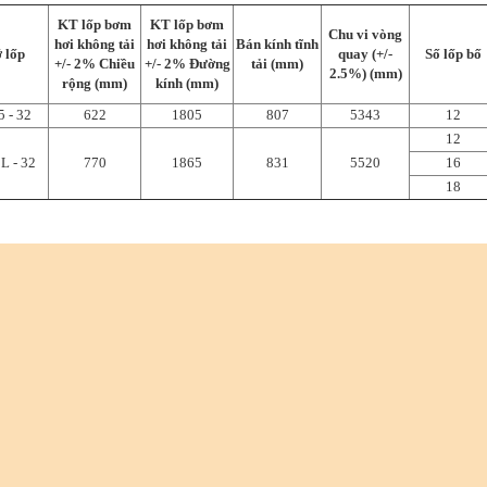
KT lốp bơm
KT lốp bơm
Chu vi vòng
hơi không tải
hơi không tải
Bán kính tĩnh
 lốp
quay (+/-
Số lốp bố
+/- 2% Chiều
+/- 2% Đường
tải (mm)
2.5%) (mm)
rộng (mm)
kính (mm)
5 - 32
622
1805
807
5343
12
12
L - 32
770
1865
831
5520
16
18