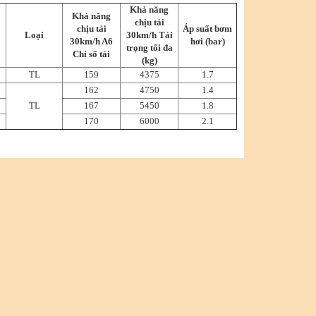
Khả năng
Khả năng
chịu tải
chịu tải
Áp suất bơm
Loại
30km/h Tải
30km/h A6
hơi (bar)
trọng tối đa
Chỉ số tải
(kg)
TL
159
4375
1.7
162
4750
1.4
TL
167
5450
1.8
170
6000
2.1