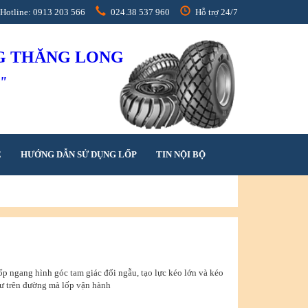
Hotline: 0913 203 566
024.38 537 960
Hỗ trợ 24/7
NG THĂNG LONG
h"
Ệ
HƯỚNG DẪN SỬ DỤNG LỐP
TIN NỘI BỘ
lốp ngang hình góc tam giác đối ngẫu, tạo lực kéo lớn và kéo
hư trên đường mà lốp vận hành