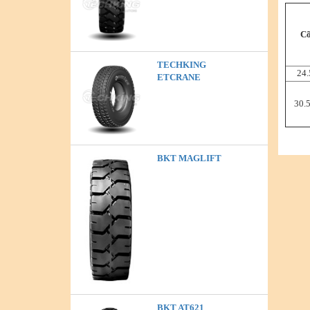
Cỡ
TECHKING
24.
ETCRANE
30.5
BKT MAGLIFT
BKT AT621