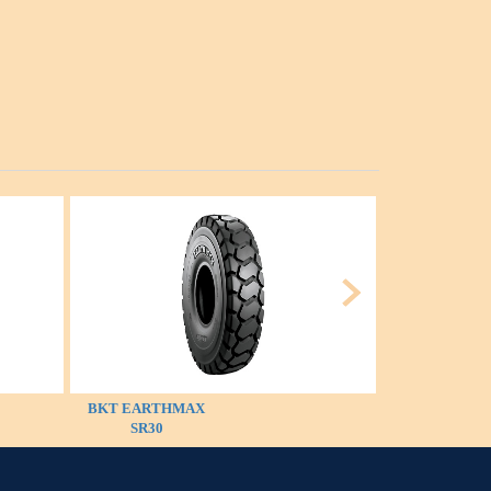
BKT EARTHMAX
BKT LOADER 
SR30