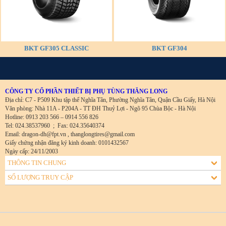
BKT GF305 CLASSIC
BKT GF304
CÔNG TY CỔ PHẦN THIẾT BỊ PHỤ TÙNG THĂNG LONG
Địa chỉ: C7 - P509 Khu tập thể Nghĩa Tân, Phường Nghĩa Tân, Quận Cầu Giấy, Hà Nội
Văn phòng: Nhà 11A - P204A - TT ĐH Thuỷ Lợi - Ngõ 95 Chùa Bộc - Hà Nội
Hotline: 0913 203 566 – 0914 556 826
Tel: 024.38537960
;
Fax: 024.35640374
Email: dragon-dh@fpt.vn , thanglongtires@gmail.com
Giấy chứng nhận đăng ký kinh doanh: 0101432567
Ngày cấp: 24/11/2003
THÔNG TIN CHUNG
SỐ LƯỢNG TRUY CẬP