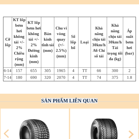
KT lốp
KT lốp
bơm
Khả
bơm hơi
Chu vi
Khả
hơi
năng
Áp
không
Bán
vòng
năng
không
Số
chịu tải
suất
Cỡ
tải +/-
kính
quay
chịu tải
tải +/-
lốp
Loại
30km/h
bơm
lốp
2%
tĩnh tải
(+/-
30km/h
2%
bố
Tải
hơi
Đường
(mm)
2.5%)
A6 Chỉ
Chiều
trọng tối
(bar)
kính
(mm)
số tải
rộng
đa (kg)
(mm)
(mm)
6-14
157
655
305
1965
4
TT
66
300
2
7-14
180
690
320
2070
4
TT
74
375
1.8
SẢN PHẨM LIÊN QUAN