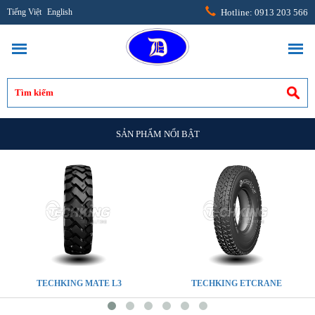
Tiếng Việt
English
Hotline: 0913 203 566
SẢN PHẨM NỔI BẬT
TECHKING MATE L3
TECHKING ETCRANE