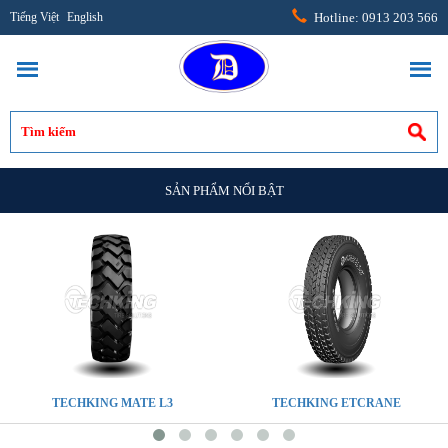
Tiếng Việt
English
Hotline: 0913 203 566
SẢN PHẨM NỔI BẬT
TECHKING MATE L3
TECHKING ETCRANE