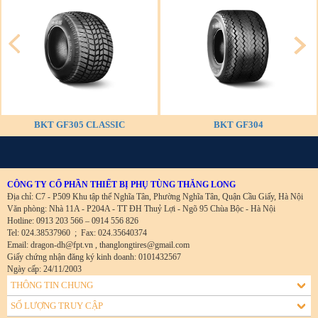
BKT GF305 CLASSIC
BKT GF304
CÔNG TY CỔ PHẦN THIẾT BỊ PHỤ TÙNG THĂNG LONG
Địa chỉ: C7 - P509 Khu tập thể Nghĩa Tân, Phường Nghĩa Tân, Quận Cầu Giấy, Hà Nội
Văn phòng: Nhà 11A - P204A - TT ĐH Thuỷ Lợi - Ngõ 95 Chùa Bộc - Hà Nội
Hotline: 0913 203 566 – 0914 556 826
Tel: 024.38537960
;
Fax: 024.35640374
Email: dragon-dh@fpt.vn , thanglongtires@gmail.com
Giấy chứng nhận đăng ký kinh doanh: 0101432567
Ngày cấp: 24/11/2003
THÔNG TIN CHUNG
SỐ LƯỢNG TRUY CẬP