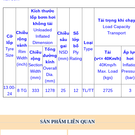
Kích thước
lốp bơm hơi
Tải trọng khi chạ
không tải
Load Capacity
Unloaded
Chiều
Transport
Chiều
Số
Cỡ
Inflated
rộng
sâu
lớp
lốp
Dimension
Loại
vành
gai
bố
Tyre
Type
Tổng
Rim
Chiều
NSD
Ply
Tải
Áp lự
Size
đường
Width
rộng
(mm)
Rating
(v<= 40Km/h)
hơi
kính
(inch)
Section
40Kmp/h
Inflati
Overall
Width
Max. Load
Pressu
Dia.
(mm)
(kgs)
(bar)
(mm)
13.00-
8 TG
333
1278
25
12
TL/TT
2725
3
24
SẢN PHẨM LIÊN QUAN