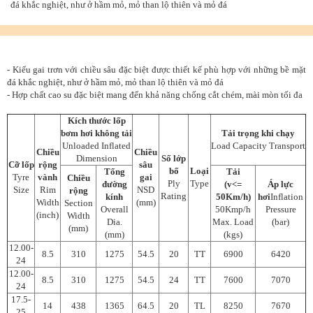
đá khắc nghiệt, như ở hầm mỏ, mỏ than lộ thiên và mỏ đá
- Kiểu gai trơn với chiều sâu đặc biệt được thiết kế phù hợp với những bề mặt
đá khắc nghiệt, như ở hầm mỏ, mỏ than lộ thiên và mỏ đá
- Hợp chất cao su đặc biệt mang đến khả năng chống cắt chém, mài mòn tối đa
Kích thước lốp
bơm hơi không tải
Tải trọng khi chạy
Unloaded Inflated
Load Capacity Transport
Chiều
Chiều
Dimension
Số lớp
Cỡ lốp
rộng
sâu
bố
Loại
Tổng
Tải
Tyre
vành
gai
Chiều
Ply
Type
đường
(v<=
Áp lực
Size
Rim
NSD
rộng
Rating
kính
50Km/h)
hơi
Inflation
Width
(mm)
Section
Overall
50Kmp/h
Pressure
(inch)
Width
Dia.
Max. Load
(bar)
(mm)
(mm)
(kgs)
12.00-
8.5
310
1275
54.5
20
TT
6900
6420
24
12.00-
8.5
310
1275
54.5
24
TT
7600
7070
24
17.5-
14
438
1365
64.5
20
TL
8250
7670
25