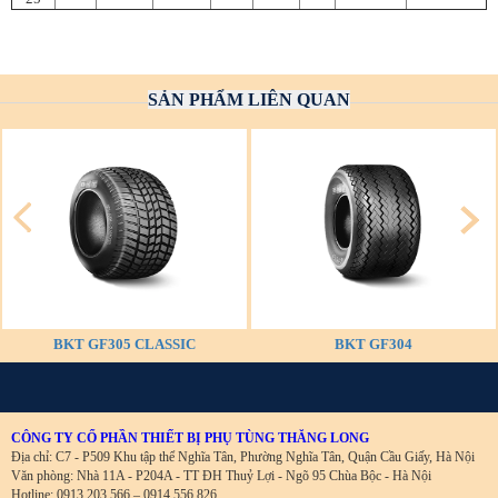
SẢN PHẨM LIÊN QUAN
BKT GF305 CLASSIC
BKT GF304
CÔNG TY CỔ PHẦN THIẾT BỊ PHỤ TÙNG THĂNG LONG
Địa chỉ: C7 - P509 Khu tập thể Nghĩa Tân, Phường Nghĩa Tân, Quận Cầu Giấy, Hà Nội
Văn phòng: Nhà 11A - P204A - TT ĐH Thuỷ Lợi - Ngõ 95 Chùa Bộc - Hà Nội
Hotline: 0913 203 566 – 0914 556 826