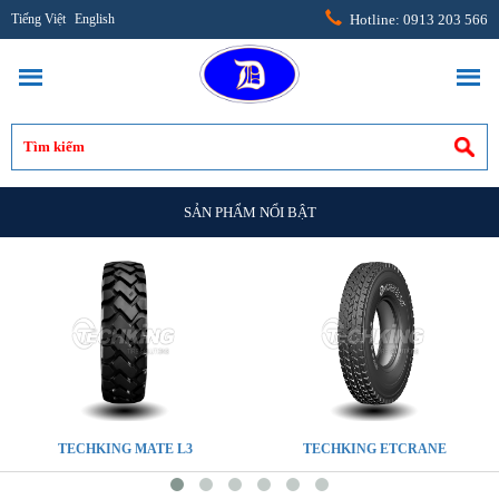
Tiếng Việt
English
Hotline: 0913 203 566
SẢN PHẨM NỔI BẬT
TECHKING MATE L3
TECHKING ETCRANE