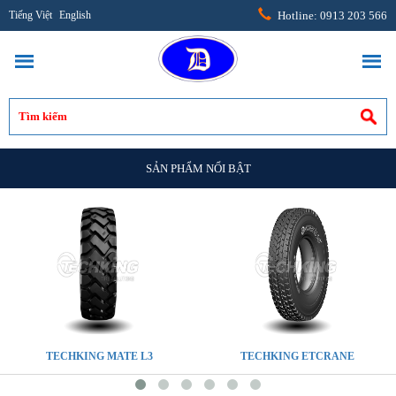
Tiếng Việt
English
Hotline: 0913 203 566
SẢN PHẨM NỔI BẬT
TECHKING MATE L3
TECHKING ETCRANE