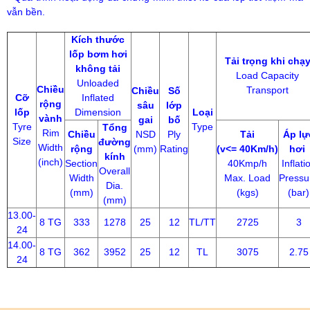
vẫn bền.
Kích thước
lốp bơm hơi
Tải trọng khi chạ
không tải
Load Capacity
Unloaded
Chiều
Transport
Chiều
Số
Cỡ
Inflated
rộng
sâu
lớp
lốp
Dimension
Loại
vành
gai
bố
Tyre
Type
Tổng
Rim
Chiều
NSD
Ply
Tải
Áp lự
Size
đường
Width
rộng
(mm)
Rating
(v<= 40Km/h)
hơi
kính
(inch)
Section
40Kmp/h
Inflati
Overall
Width
Max. Load
Pressu
Dia.
(mm)
(kgs)
(bar)
(mm)
13.00-
8 TG
333
1278
25
12
TL/TT
2725
3
24
14.00-
8 TG
362
3952
25
12
TL
3075
2.75
24