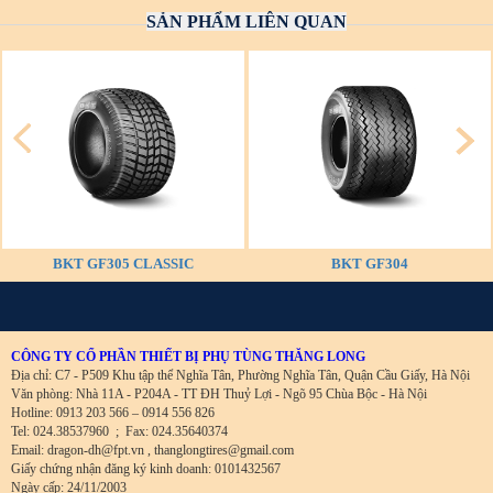
SẢN PHẨM LIÊN QUAN
BKT GF305 CLASSIC
BKT GF304
CÔNG TY CỔ PHẦN THIẾT BỊ PHỤ TÙNG THĂNG LONG
Địa chỉ: C7 - P509 Khu tập thể Nghĩa Tân, Phường Nghĩa Tân, Quận Cầu Giấy, Hà Nội
Văn phòng: Nhà 11A - P204A - TT ĐH Thuỷ Lợi - Ngõ 95 Chùa Bộc - Hà Nội
Hotline: 0913 203 566 – 0914 556 826
Tel: 024.38537960
;
Fax: 024.35640374
Email: dragon-dh@fpt.vn , thanglongtires@gmail.com
Giấy chứng nhận đăng ký kinh doanh: 0101432567
Ngày cấp: 24/11/2003