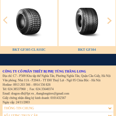
BKT GF305 CLASSIC
BKT GF304
CÔNG TY CỔ PHẦN THIẾT BỊ PHỤ TÙNG THĂNG LONG
Địa chỉ: C7 - P509 Khu tập thể Nghĩa Tân, Phường Nghĩa Tân, Quận Cầu Giấy, Hà Nội
Văn phòng: Nhà 11A - P204A - TT ĐH Thuỷ Lợi - Ngõ 95 Chùa Bộc - Hà Nội
Hotline: 0913 203 566 – 0914 556 826
Tel: 024.38537960
;
Fax: 024.35640374
Email: dragon-dh@fpt.vn , thanglongtires@gmail.com
Giấy chứng nhận đăng ký kinh doanh: 0101432567
Ngày cấp: 24/11/2003
THÔNG TIN CHUNG
SỐ LƯỢNG TRUY CẬP