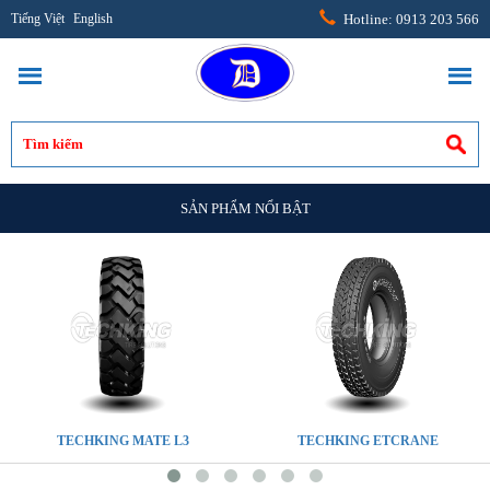
Tiếng Việt
English
Hotline: 0913 203 566
SẢN PHẨM NỔI BẬT
TECHKING MATE L3
TECHKING ETCRANE