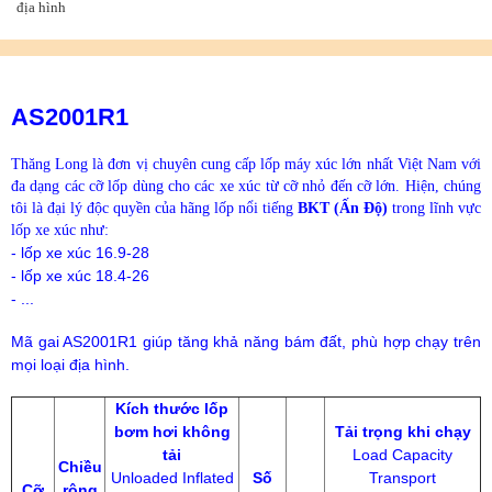
địa hình
AS2001R1
Thăng Long là đơn vị chuyên cung cấp lốp máy xúc lớn nhất Việt Nam với
đa dạng các cỡ lốp dùng cho các xe xúc từ cỡ nhỏ đến cỡ lớn. Hiện, chúng
tôi là đại lý độc quyền của hãng lốp nổi tiếng
BKT (Ấn Độ)
trong lĩnh vực
lốp xe xúc như:
- lốp xe xúc 16.9-28
- lốp xe xúc 18.4-26
- ...
Mã gai AS2001R1 giúp tăng khả năng bám đất, phù hợp chạy trên
mọi loại địa hình.
Kích thước lốp
bơm hơi không
Tải trọng khi chạy
tải
Load Capacity
Chiều
Unloaded Inflated
Số
Transport
Cỡ
rộng