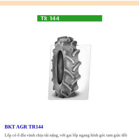
BKT AGR TR144
Lốp có ổ đĩa vành chịu tải nặng, với gai lốp ngang hình góc tam giác đối