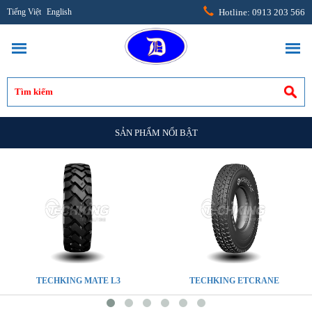
Tiếng Việt
English
Hotline: 0913 203 566
SẢN PHẨM NỔI BẬT
TECHKING MATE L3
TECHKING ETCRANE