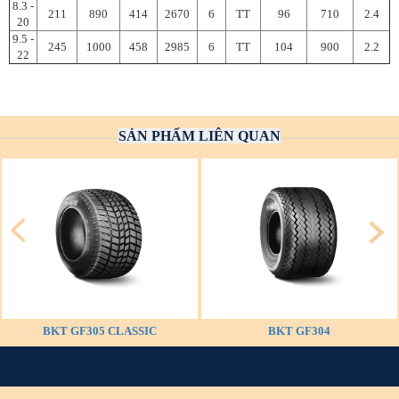
8.3 -
211
890
414
2670
6
TT
96
710
2.4
20
9.5 -
245
1000
458
2985
6
TT
104
900
2.2
22
SẢN PHẨM LIÊN QUAN
BKT GF305 CLASSIC
BKT GF304