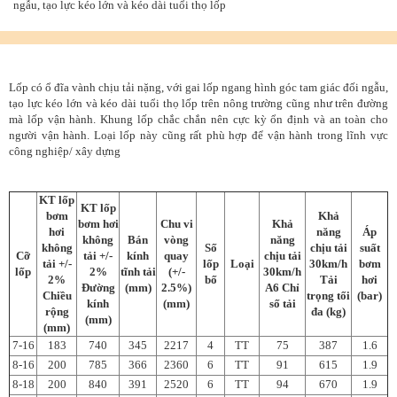
ngẫu, tạo lực kéo lớn và kéo dài tuổi thọ lốp
Lốp có ổ đĩa vành chịu tải nặng, với gai lốp ngang hình góc tam giác đối ngẫu,
tạo lực kéo lớn và kéo dài tuổi thọ lốp trên nông trường cũng như trên đường
mà lốp vận hành. Khung lốp chắc chắn nên cực kỳ ổn định và an toàn cho
người vận hành. Loại lốp này cũng rất phù hợp để vận hành trong lĩnh vực
công nghiệp/ xây dựng
KT lốp
KT lốp
bơm
Khả
bơm hơi
Chu vi
Khả
hơi
năng
Áp
không
Bán
vòng
năng
không
Số
chịu tải
suất
Cỡ
tải +/-
kính
quay
chịu tải
tải +/-
lốp
Loại
30km/h
bơm
lốp
2%
tĩnh tải
(+/-
30km/h
2%
bố
Tải
hơi
Đường
(mm)
2.5%)
A6 Chỉ
Chiều
trọng tối
(bar)
kính
(mm)
số tải
rộng
đa (kg)
(mm)
(mm)
7-16
183
740
345
2217
4
TT
75
387
1.6
8-16
200
785
366
2360
6
TT
91
615
1.9
8-18
200
840
391
2520
6
TT
94
670
1.9