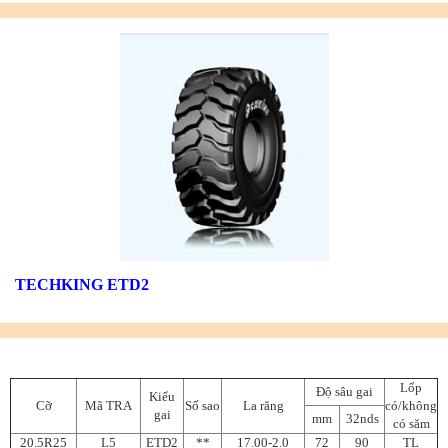
TECHKING ETD2
Lốp
Độ sâu gai
Kiểu
Cỡ
Mã TRA
Số sao
La răng
có/không
gai
mm
32nds
có săm
20.5R25
L5
ETD2
**
17.00-2.0
72
90
TL