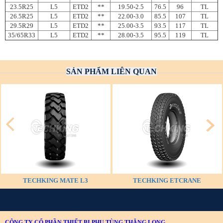
23.5R25
L5
ETD2
**
19.50-2.5
76.5
96
TL
26.5R25
L5
ETD2
**
22.00-3.0
85.5
107
TL
29.5R29
L5
ETD2
**
25.00-3.5
93.5
117
TL
35/65R33
L5
ETD2
**
28.00-3.5
95.5
119
TL
SẢN PHẨM LIÊN QUAN
TECHKING MATE L3
TECHKING ETCRANE
CÔNG TY CỔ PHẦN THIẾT BỊ PHỤ TÙNG THĂNG LONG