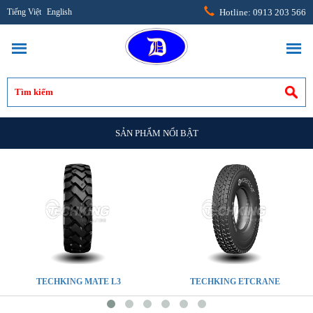
Tiếng Việt
English
Hotline: 0913 203 566
SẢN PHẨM NỔI BẬT
TECHKING MATE L3
TECHKING ETCRANE