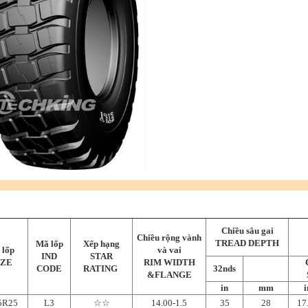
Chiều sâu gai
Chiều rộng vành
TREAD DEPTH
Mã lốp
Xếp hạng
 lốp
và vai
IND
STAR
IZE
RIM WIDTH
CODE
RATING
32nds
&FLANGE
in
mm
i
5R25
L3
☆☆
14.00-1.5
35
28
17