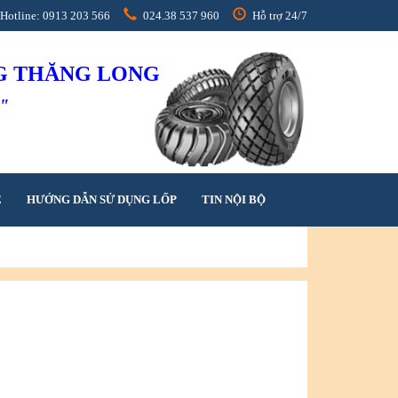
Hotline: 0913 203 566
024.38 537 960
Hỗ trợ 24/7
NG THĂNG LONG
h"
Ệ
HƯỚNG DẪN SỬ DỤNG LỐP
TIN NỘI BỘ