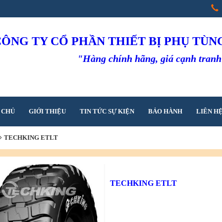
CÔNG TY CỔ PHẦN THIẾT BỊ PHỤ TÙ
"Hàng chính hãng, giá cạnh tran
 CHỦ
GIỚI THIỆU
TIN TỨC SỰ KIỆN
BẢO HÀNH
LIÊN H
TECHKING ETLT
TECHKING ETLT