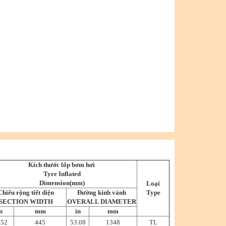
Kích thước lốp bơm hơi
Tyre Inflated
Dimension(mm)
Loại
Chiểu rộng tiết diện
Đường kính vành
Type
SECTION WIDTH
OVERALL DIAMETER
n
mm
in
mm
.52
445
53.08
1348
TL