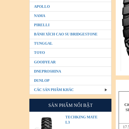
APOLLO
NAMA
PIRELLI
BÁNH XÍCH CAO SU BRIDGESTONE
TUNGGAL
TOYO
GOODYEAR
DNEPROSHINA
DUNLOP
CÁC SẢN PHẨM KHÁC
Cỡ
SẢN PHẨM NỔI BẬT
S
TECHKING MATE
L3
17.