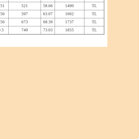
.51
521
58.66
1490
TL
.50
597
63.07
1602
TL
.50
673
68.39
1737
TL
.5
749
73.03
1855
TL