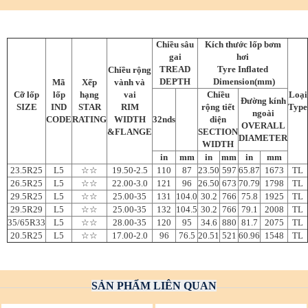
Chiều sâu
Kích thước lốp bơm
gai
hơi
TREAD
Tyre Inflated
Chiều rộng
DEPTH
Dimension(mm)
Mã
Xếp
vành và
Cỡ lốp
lốp
hạng
vai
Chiều
Loại
Đường kính
SIZE
IND
STAR
RIM
rộng tiết
Type
ngoài
CODE
RATING
WIDTH
32nds
diện
OVERALL
&FLANGE
SECTION
DIAMETER
WIDTH
in
mm
in
mm
in
mm
23.5R25
L5
☆☆
19.50-2.5
110
87
23.50
597
65.87
1673
TL
26.5R25
L5
☆☆
22.00-3.0
121
96
26.50
673
70.79
1798
TL
29.5R25
L5
☆☆
25.00-35
131
104.0
30.2
766
75.8
1925
TL
29.5R29
L5
☆☆
25.00-35
132
104.5
30.2
766
79.1
2008
TL
35/65R33
L5
☆☆
28.00-35
120
95
34.6
880
81.7
2075
TL
20.5R25
L5
☆☆
17.00-2.0
96
76.5
20.51
521
60.96
1548
TL
SẢN PHẨM LIÊN QUAN