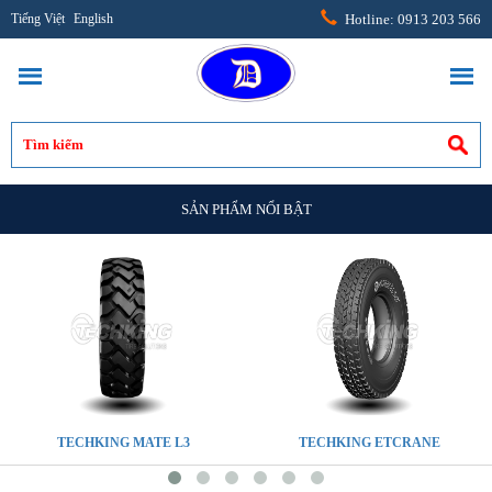
Tiếng Việt
English
Hotline: 0913 203 566
SẢN PHẨM NỔI BẬT
TECHKING MATE L3
TECHKING ETCRANE