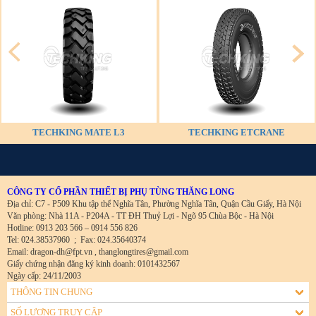
TECHKING MATE L3
TECHKING ETCRANE
CÔNG TY CỔ PHẦN THIẾT BỊ PHỤ TÙNG THĂNG LONG
Địa chỉ: C7 - P509 Khu tập thể Nghĩa Tân, Phường Nghĩa Tân, Quận Cầu Giấy, Hà Nội
Văn phòng: Nhà 11A - P204A - TT ĐH Thuỷ Lợi - Ngõ 95 Chùa Bộc - Hà Nội
Hotline: 0913 203 566 – 0914 556 826
Tel: 024.38537960
;
Fax: 024.35640374
Email: dragon-dh@fpt.vn , thanglongtires@gmail.com
Giấy chứng nhận đăng ký kinh doanh: 0101432567
Ngày cấp: 24/11/2003
THÔNG TIN CHUNG
SỐ LƯỢNG TRUY CẬP