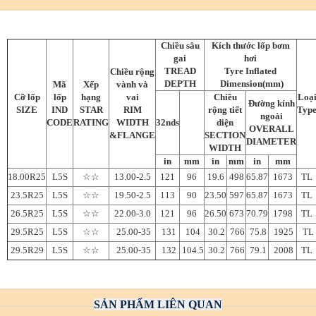
Chiều sâu
Kích thước lốp bơm
gai
hơi
TREAD
Tyre Inflated
Chiều rộng
DEPTH
Dimension(mm)
Mã
Xếp
vành và
Cỡ lốp
lốp
hạng
vai
Chiều
Loạ
Đường kính
SIZE
IND
STAR
RIM
rộng tiết
Typ
ngoài
CODE
RATING
WIDTH
32nds
diện
OVERALL
&FLANGE
SECTION
DIAMETER
WIDTH
in
mm
in
mm
in
mm
18.00R25
L5S
☆☆
13.00-2.5
121
96
19.6
498
65.87
1673
TL
23.5R25
L5S
☆☆
19.50-2.5
113
90
23.50
597
65.87
1673
TL
26.5R25
L5S
☆☆
22.00-3.0
121
96
26.50
673
70.79
1798
TL
29.5R25
L5S
☆☆
25.00-35
131
104
30.2
766
75.8
1925
TL
29.5R29
L5S
☆☆
25.00-35
132
104.5
30.2
766
79.1
2008
TL
SẢN PHẨM LIÊN QUAN