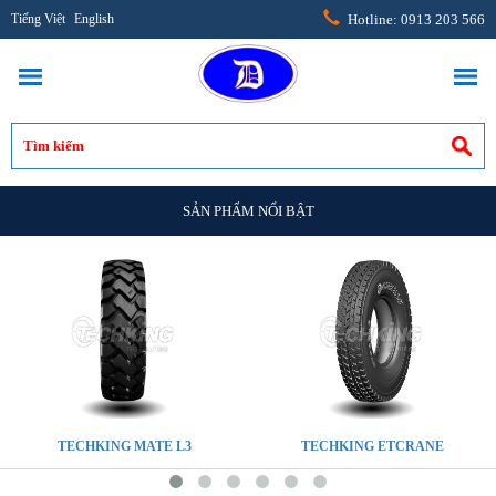
Tiếng Việt
English
Hotline: 0913 203 566
SẢN PHẨM NỔI BẬT
TECHKING MATE L3
TECHKING ETCRANE