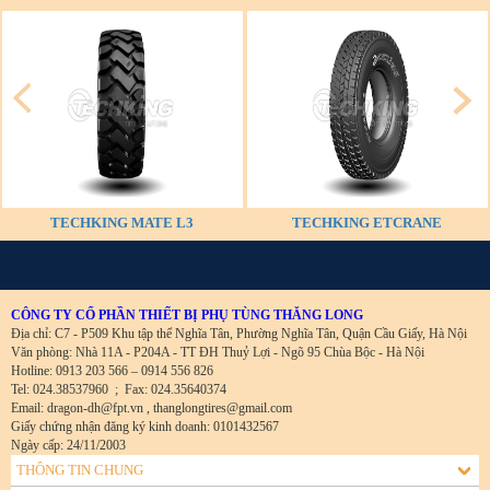
TECHKING MATE L3
TECHKING ETCRANE
CÔNG TY CỔ PHẦN THIẾT BỊ PHỤ TÙNG THĂNG LONG
Địa chỉ: C7 - P509 Khu tập thể Nghĩa Tân, Phường Nghĩa Tân, Quận Cầu Giấy, Hà Nội
Văn phòng: Nhà 11A - P204A - TT ĐH Thuỷ Lợi - Ngõ 95 Chùa Bộc - Hà Nội
Hotline: 0913 203 566 – 0914 556 826
Tel: 024.38537960
;
Fax: 024.35640374
Email: dragon-dh@fpt.vn , thanglongtires@gmail.com
Giấy chứng nhận đăng ký kinh doanh: 0101432567
Ngày cấp: 24/11/2003
THÔNG TIN CHUNG