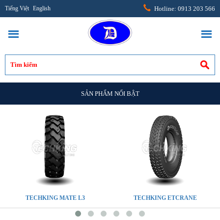
Tiếng Việt
English
Hotline: 0913 203 566
SẢN PHẨM NỔI BẬT
TECHKING MATE L3
TECHKING ETCRANE