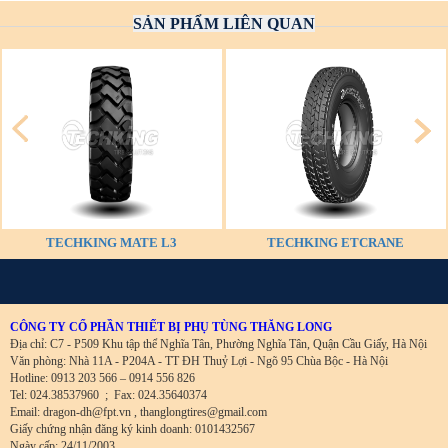
SẢN PHẨM LIÊN QUAN
TECHKING MATE L3
TECHKING ETCRANE
CÔNG TY CỔ PHẦN THIẾT BỊ PHỤ TÙNG THĂNG LONG
Địa chỉ: C7 - P509 Khu tập thể Nghĩa Tân, Phường Nghĩa Tân, Quận Cầu Giấy, Hà Nội
Văn phòng: Nhà 11A - P204A - TT ĐH Thuỷ Lợi - Ngõ 95 Chùa Bộc - Hà Nội
Hotline: 0913 203 566 – 0914 556 826
Tel: 024.38537960
;
Fax: 024.35640374
Email: dragon-dh@fpt.vn , thanglongtires@gmail.com
Giấy chứng nhận đăng ký kinh doanh: 0101432567
Ngày cấp: 24/11/2003